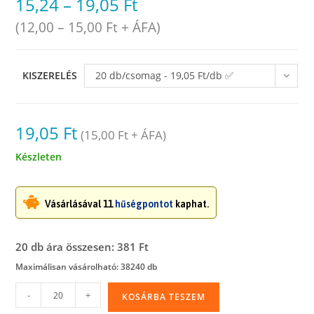
15,24
–
19,05
Ft
(
12,00
–
15,00
Ft
+ ÁFA)
KISZERELÉS
20 db/csomag - 19,05 Ft/db ✅
raktáron
19,05
Ft
(
15,00
Ft
+ ÁFA)
Készleten
Vásárlásával 11
hűségpontot
kaphat.
20 db ára összesen: 381 Ft
Maximálisan vásárolható: 38240 db
Szemetesbélelő
-
+
KOSÁRBA TESZEM
zsák,