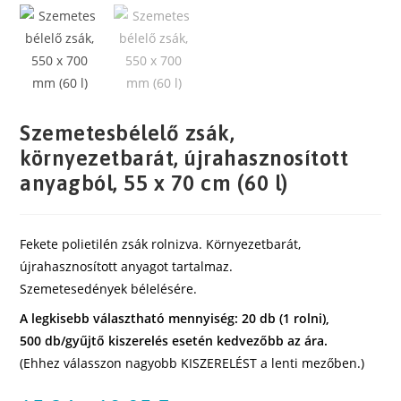
Szemetesbélelő zsák,
környezetbarát, újrahasznosított
anyagból, 55 x 70 cm (60 l)
Fekete polietilén zsák rolnizva. Környezetbarát,
újrahasznosított anyagot tartalmaz.
Szemetesedények bélelésére.
A legkisebb választható mennyiség: 20 db (1 rolni),
500 db/gyűjtő kiszerelés esetén kedvezőbb az ára.
(Ehhez válasszon nagyobb KISZERELÉST a lenti mezőben.)