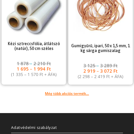
Kézi sztreccsfólia, átlátszó
Gumigyűrű, ipari, 50 x 1,5 mm, 1
(natúr), 50 cm széles
kg sárga gumiszalag
1 878
–
2 210
Ft
3 125
–
3 289
Ft
1 695
–
1 994
Ft
2 919
–
3 072
Ft
(
1 335
–
1 570
Ft
+ ÁFA)
(
2 298
–
2 419
Ft
+ ÁFA)
Még több akciós termék...
Adatvédelmi szabályzat