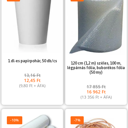
1 dl-es papírpohár, 50 db/cs
120 cm (1,2 m) széles, 100 m,
légpárnás fólia, buborékos fólia
(50 my)
13,16
Ft
12,45
Ft
(
9,80
Ft
+ ÁFA)
17 855
Ft
16 962
Ft
(
13 356
Ft
+ ÁFA)
-10%
-7%