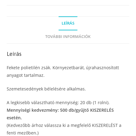
környezetbarát,
újrahasznosított
anyagból,
LEÍRÁS
55
x
TOVÁBBI INFORMÁCIÓK
70
cm
Leírás
(60
l)
Fekete polietilén zsák. Környezetbarát, újrahasznosított
mennyiség
anyagot tartalmaz.
Szemetesedények bélelésére alkalmas.
A legkisebb választható mennyiség: 20 db (1 rolni).
Mennyiségi kedvezmény: 500 db/gyűjtő KISZERELÉS
esetén.
(Kedvezőbb árhoz válassza ki a megfelelő KISZERELÉST a
fenti mezőben.)