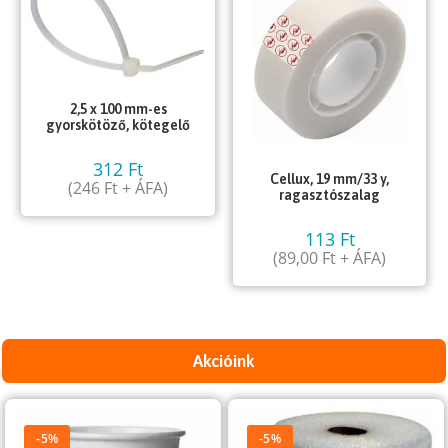
2,5 x 100 mm-es
gyorskötöző, kötegelő
312
Ft
Cellux, 19 mm/33 y,
(
246
Ft
+ ÁFA)
ragasztószalag
113
Ft
(
89,00
Ft
+ ÁFA)
Akcióink
-5%
-5%