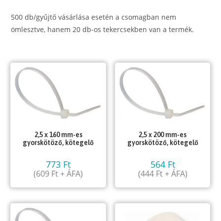
500 db/gyűjtő vásárlása esetén a csomagban nem
ömlesztve, hanem 20 db-os tekercsekben van a termék.
2,5 x 160 mm-es
2,5 x 200 mm-es
gyorskötöző, kötegelő
gyorskötöző, kötegelő
773
Ft
564
Ft
(
609
Ft
+ ÁFA)
(
444
Ft
+ ÁFA)