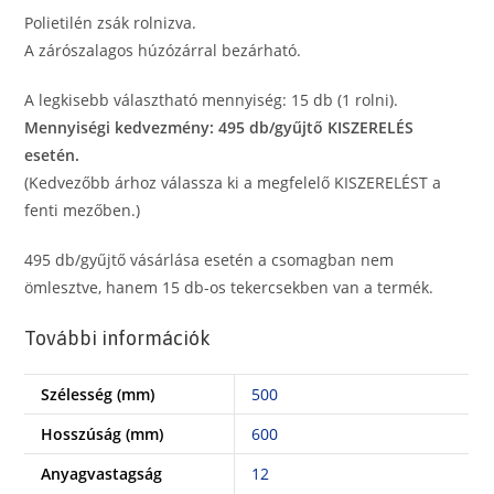
mennyiség
Polietilén zsák rolnizva.
A zárószalagos húzózárral bezárható.
A legkisebb választható mennyiség: 15 db (1 rolni).
Mennyiségi kedvezmény: 495 db/gyűjtő KISZERELÉS
esetén.
(Kedvezőbb árhoz válassza ki a megfelelő KISZERELÉST a
fenti mezőben.)
495 db/gyűjtő vásárlása esetén a csomagban nem
ömlesztve, hanem 15 db-os tekercsekben van a termék.
További információk
Szélesség (mm)
500
Hosszúság (mm)
600
Anyagvastagság
12