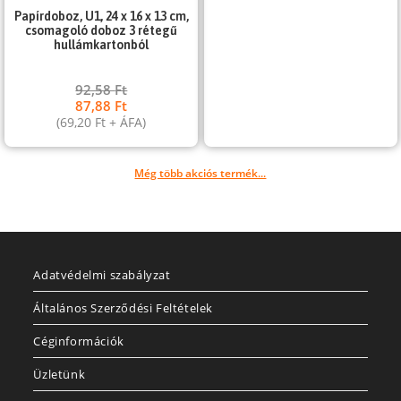
Papírdoboz, U1, 24 x 16 x 13 cm,
csomagoló doboz 3 rétegű
hullámkartonból
92,58
Ft
87,88
Ft
(
69,20
Ft
+ ÁFA)
Még több akciós termék...
Adatvédelmi szabályzat
Általános Szerződési Feltételek
Céginformációk
Üzletünk