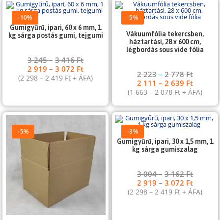
-10%
-5%
Gumigyűrű, ipari, 60 x 6 mm, 1
Vákuumfólia tekercsben,
kg sárga postás gumi, tejgumi
háztartási, 28 x 600 cm,
légbordás sous vide fólia
3 245
–
3 416
Ft
2 919
–
3 072
Ft
2 223
–
2 778
Ft
(
2 298
–
2 419
Ft
+ ÁFA)
2 111
–
2 639
Ft
(
1 663
–
2 078
Ft
+ ÁFA)
-5%
-3%
Gumigyűrű, ipari, 30 x 1,5 mm, 1
kg sárga gumiszalag
3 004
–
3 162
Ft
2 919
–
3 072
Ft
(
2 298
–
2 419
Ft
+ ÁFA)