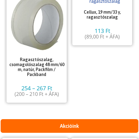
Cellux, 19 mm/33 y,
ragasztószalag
113
Ft
(
89,00
Ft
+ ÁFA)
Ragasztószalag,
csomagolószalag 48 mm/60
m, natúr, Packfilm /
Packband
254
–
267
Ft
(
200
–
210
Ft
+ ÁFA)
Akcióink