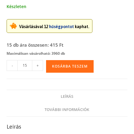
Készleten
Vásárlásával 12
hűségpontot
kaphat.
15 db ára összesen: 415 Ft
Maximálisan vásárolható: 3960 db
Szemetesbélelő
-
+
KOSÁRBA TESZEM
zsák,
40
liter,
50
LEÍRÁS
x
60
TOVÁBBI INFORMÁCIÓK
cm,
húzózáras,
Leírás
zárószalagos