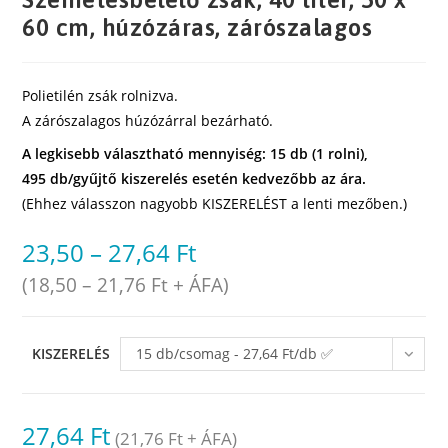
60 cm, húzózáras, zárószalagos
Polietilén zsák rolnizva.
A zárószalagos húzózárral bezárható.
A legkisebb választható mennyiség: 15 db (1 rolni),
495 db/gyűjtő kiszerelés esetén kedvezőbb az ára.
(Ehhez válasszon nagyobb KISZERELÉST a lenti mezőben.)
23,50
–
27,64
Ft
(
18,50
–
21,76
Ft
+ ÁFA)
KISZERELÉS
15 db/csomag - 27,64 Ft/db ✅
raktáron
27,64
Ft
(
21,76
Ft
+ ÁFA)