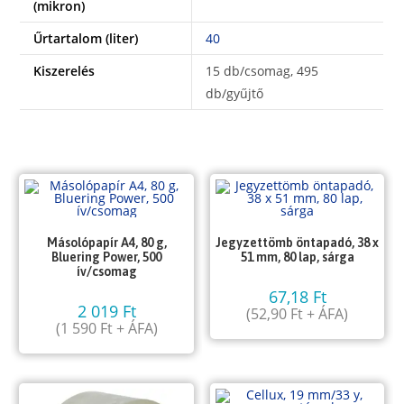
(mikron)
Űrtartalom (liter)
40
Kiszerelés
15 db/csomag, 495
db/gyűjtő
Másolópapír A4, 80 g,
Jegyzettömb öntapadó, 38 x
Bluering Power, 500
51 mm, 80 lap, sárga
ív/csomag
67,18
Ft
2 019
Ft
(
52,90
Ft
+ ÁFA)
(
1 590
Ft
+ ÁFA)