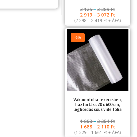
3 125
–
3 289
Ft
2 919
–
3 072
Ft
(
2 298
–
2 419
Ft
+ ÁFA)
-6%
Vákuumfólia tekercsben,
háztartási, 20 x 600 cm,
légbordás sous vide fólia
1 803
–
2 254
Ft
1 688
–
2 110
Ft
(
1 329
–
1 661
Ft
+ ÁFA)