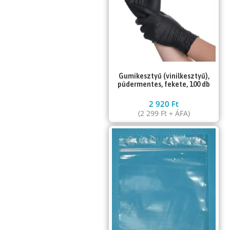
Gumikesztyű (vinilkesztyű),
púdermentes, fekete, 100 db
2 920
Ft
(
2 299
Ft
+ ÁFA)