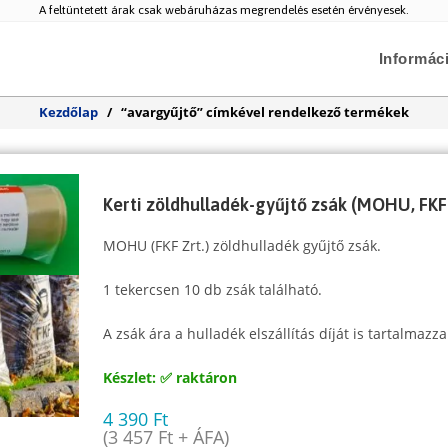
A feltüntetett árak csak webáruházas megrendelés esetén érvényesek.
Informác
Kezdőlap
/
“avargyűjtő” címkével rendelkező termékek
Kerti zöldhulladék-gyűjtő zsák (MOHU, FKF 
MOHU (FKF Zrt.) zöldhulladék gyűjtő zsák.
1 tekercsen 10 db zsák található.
A zsák ára a hulladék elszállítás díját is tartalmazza
Készlet: ✅ raktáron
4 390
Ft
(
3 457
Ft
+ ÁFA)