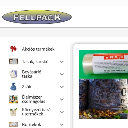
Skip
to
content
Akciós termékek
Tasak, zacskó
Bevásárló
táska
Zsák
Élelmiszer
csomagolás
Környezetbará
t termékek
Borítékok