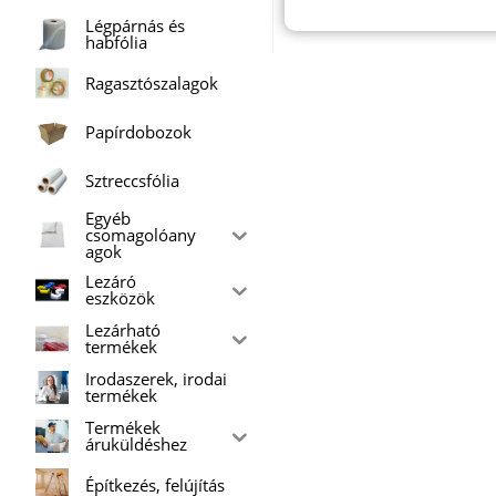
Légpárnás és
habfólia
Ragasztószalagok
Papírdobozok
Sztreccsfólia
Egyéb
csomagolóany
agok
Lezáró
eszközök
Lezárható
termékek
Irodaszerek, irodai
termékek
Termékek
áruküldéshez
Építkezés, felújítás