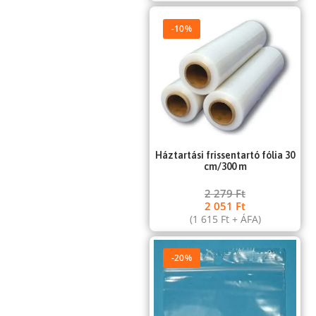
-10%
Háztartási frissentartó fólia 30
cm/300 m
2 279
Ft
2 051
Ft
(
1 615
Ft
+ ÁFA)
-20%