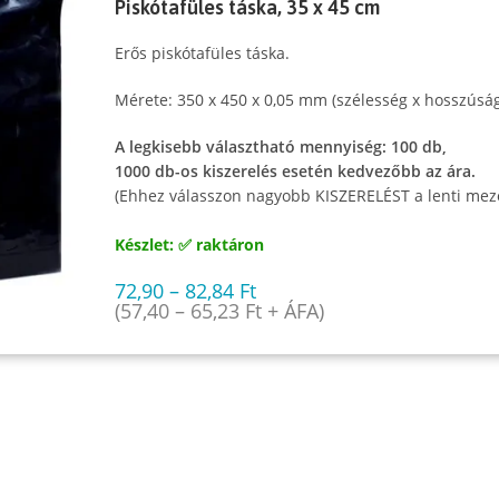
Piskótafüles táska, 35 x 45 cm
Erős piskótafüles táska.
Mérete: 350 x 450 x 0,05 mm (szélesség x hosszúság
A legkisebb választható mennyiség: 100 db,
1000 db-os kiszerelés esetén kedvezőbb az ára.
(Ehhez válasszon nagyobb KISZERELÉST a lenti mez
Készlet: ✅ raktáron
72,90
–
82,84
Ft
(
57,40
–
65,23
Ft
+ ÁFA)