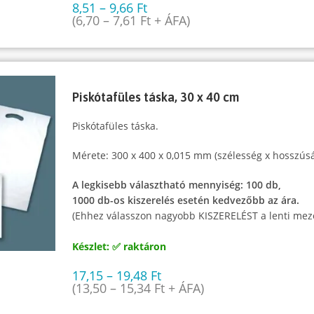
8,51
–
9,66
Ft
(
6,70
–
7,61
Ft
+ ÁFA)
Piskótafüles táska, 30 x 40 cm
Piskótafüles táska.
Mérete: 300 x 400 x 0,015 mm (szélesség x hosszús
A legkisebb választható mennyiség: 100 db,
1000 db-os kiszerelés esetén kedvezőbb az ára.
(Ehhez válasszon nagyobb KISZERELÉST a lenti mez
Készlet: ✅ raktáron
17,15
–
19,48
Ft
(
13,50
–
15,34
Ft
+ ÁFA)