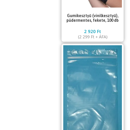
Gumikesztyű (vinilkesztyű),
púdermentes, fekete, 100 db
2 920
Ft
(
2 299
Ft
+ ÁFA)