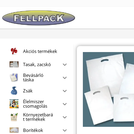
Skip
to
content
Akciós termékek
Tasak, zacskó
Bevásárló
táska
Zsák
Élelmiszer
csomagolás
Környezetbará
t termékek
Borítékok