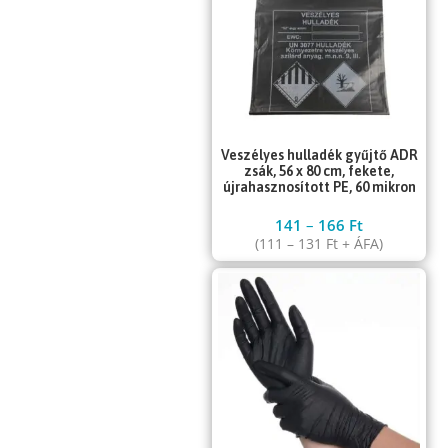
Veszélyes hulladék gyűjtő ADR
zsák, 56 x 80 cm, fekete,
újrahasznosított PE, 60 mikron
141
–
166
Ft
(
111
–
131
Ft
+ ÁFA)