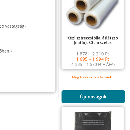
 x vastagság)
Kézi sztreccsfólia, átlátszó
(natúr), 50 cm széles
őben.)
1 878
–
2 210
Ft
1 695
–
1 994
Ft
(
1 335
–
1 570
Ft
+ ÁFA)
Még több akciós termék...
Újdonságok