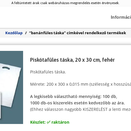
A feltüntetett árak csak webáruházas megrendelés esetén érvényesek.
Informác
Kezdőlap
/
“banánfüles táska” címkével rendelkező termékek
Piskótafüles táska, 20 x 30 cm, fehér
Piskótafüles táska.
Mérete: 200 x 300 x 0,015 mm (szélesség x hosszús
A legkisebb választható mennyiség: 100 db,
1000 db-os kiszerelés esetén kedvezőbb az ára.
(Ehhez válasszon nagyobb KISZERELÉST a lenti mez
Készlet: ✅ raktáron