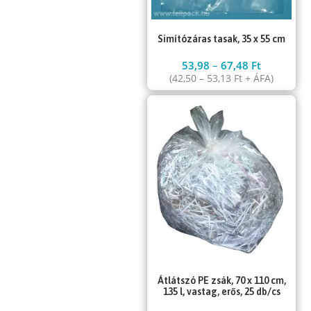
Simítózáras tasak, 35 x 55 cm
53,98
–
67,48
Ft
(
42,50
–
53,13
Ft
+ ÁFA)
Átlátszó PE zsák, 70 x 110 cm,
135 l, vastag, erős, 25 db/cs