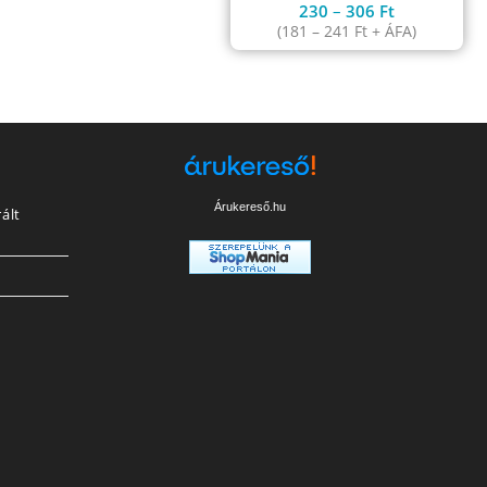
230
–
306
Ft
(
181
–
241
Ft
+ ÁFA)
Árukereső.hu
ált