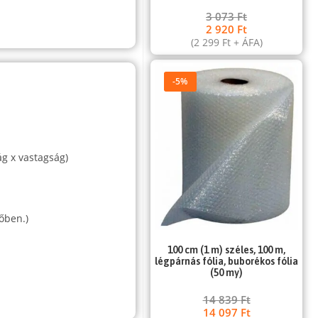
3 073
Ft
2 920
Ft
(
2 299
Ft
+ ÁFA)
-5%
ág x vastagság)
őben.)
100 cm (1 m) széles, 100 m,
légpárnás fólia, buborékos fólia
(50 my)
14 839
Ft
14 097
Ft