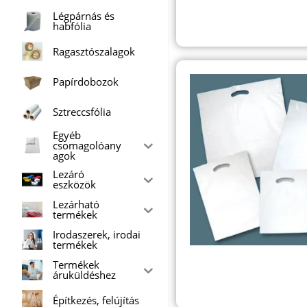
Légpárnás és
habfólia
Ragasztószalagok
Papírdobozok
Sztreccsfólia
Egyéb
csomagolóany
agok
Lezáró
eszközök
Lezárható
termékek
Irodaszerek, irodai
termékek
Termékek
áruküldéshez
Építkezés, felújítás