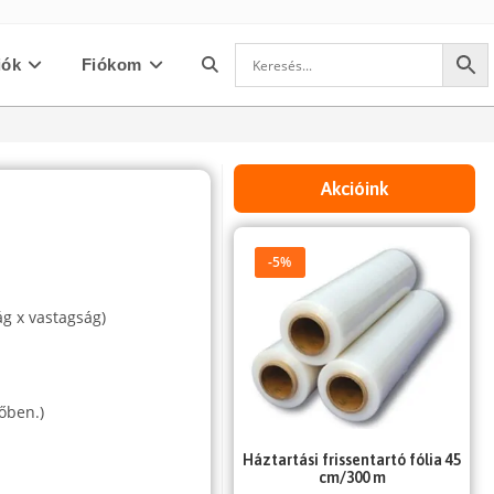
iók
Fiókom
Toggle
website
Akcióink
search
-5%
ág x vastagság)
őben.)
Háztartási frissentartó fólia 45
cm/300 m