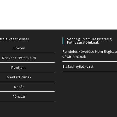
trált Vásárlóknak
Vendég (nem Regisztrált)
Felhasználóinknak
Fiókom
Rendelés követése Nem Regisztr
vásárlóinknak
Kedvenc termékeim
Elállási nyilatkozat
Pontjaim
Mentett címek
Kosár
Pénztár