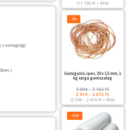
(
11 100
Ft
+ ÁFA)
-3%
 x vastagság)
őben.)
Gumigyűrű, ipari, 20 x 1,5 mm, 1
kg sárga gumiszalag
3 004
–
3 162
Ft
2 919
–
3 072
Ft
(
2 298
–
2 419
Ft
+ ÁFA)
-10%