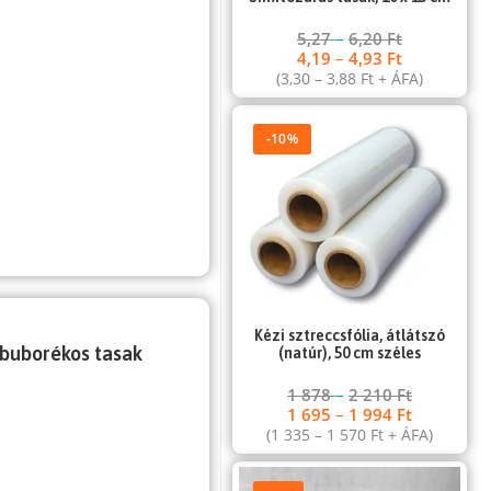
5,27
–
6,20
Ft
4,19
–
4,93
Ft
(
3,30
–
3,88
Ft
+ ÁFA)
-10%
Kézi sztreccsfólia, átlátszó
 buborékos tasak
(natúr), 50 cm széles
1 878
–
2 210
Ft
1 695
–
1 994
Ft
(
1 335
–
1 570
Ft
+ ÁFA)