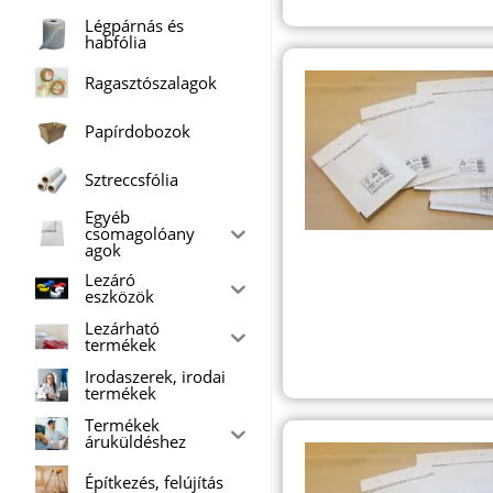
Légpárnás és
habfólia
Ragasztószalagok
Papírdobozok
Sztreccsfólia
Egyéb
csomagolóany
agok
Lezáró
eszközök
Lezárható
termékek
Irodaszerek, irodai
termékek
Termékek
áruküldéshez
Építkezés, felújítás