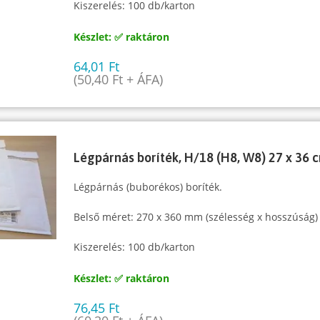
Kiszerelés: 100 db/karton
Készlet: ✅ raktáron
64,01
Ft
(
50,40
Ft
+ ÁFA)
Légpárnás boríték, H/18 (H8, W8) 27 x 36 
Légpárnás (buborékos) boríték.
Belső méret: 270 x 360 mm (szélesség x hosszúság)
Kiszerelés: 100 db/karton
Készlet: ✅ raktáron
76,45
Ft