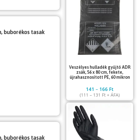
m, buborékos tasak
Veszélyes hulladék gyűjtő ADR
zsák, 56 x 80 cm, fekete,
újrahasznosított PE, 60 mikron
141
–
166
Ft
(
111
–
131
Ft
+ ÁFA)
m, buborékos tasak