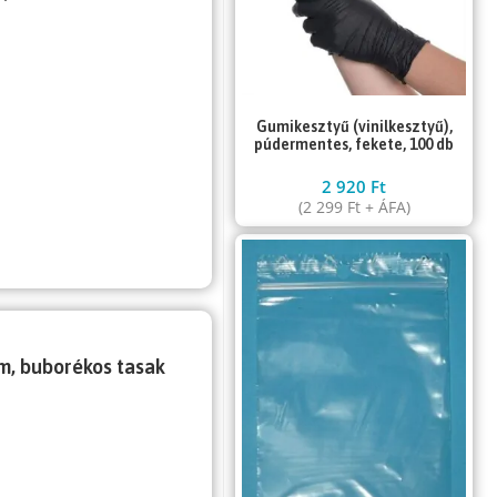
Gumikesztyű (vinilkesztyű),
púdermentes, fekete, 100 db
2 920
Ft
(
2 299
Ft
+ ÁFA)
cm, buborékos tasak