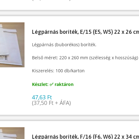
Légpárnás boríték, E/15 (E5, W5) 22 x 26 c
Légpárnás (buborékos) boríték.
Belső méret: 220 x 260 mm (szélesség x hosszúság)
Kiszerelés: 100 db/karton
Készlet: ✅ raktáron
47,63
Ft
(
37,50
Ft
+ ÁFA)
Légpárnás boríték, F/16 (F6, W6) 22 x 34 c