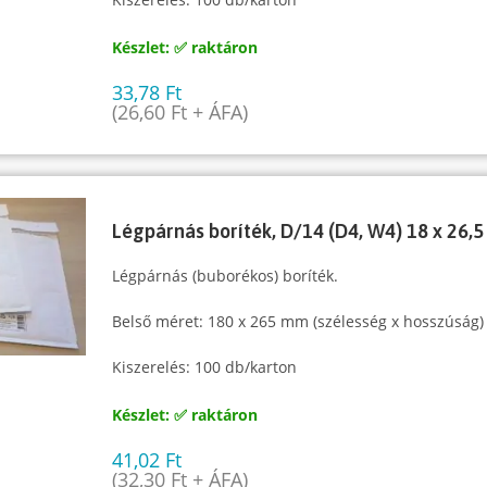
Készlet: ✅ raktáron
33,78
Ft
(
26,60
Ft
+ ÁFA)
Légpárnás boríték, D/14 (D4, W4) 18 x 26,5
Légpárnás (buborékos) boríték.
Belső méret: 180 x 265 mm (szélesség x hosszúság)
Kiszerelés: 100 db/karton
Készlet: ✅ raktáron
41,02
Ft
(
32,30
Ft
+ ÁFA)