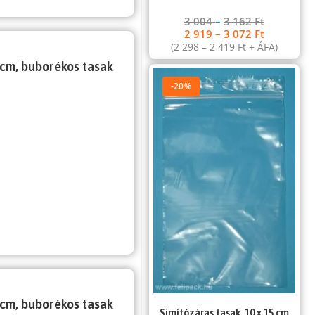
3 004
–
3 162
Ft
2 919
–
3 072
Ft
(
2 298
–
2 419
Ft
+ ÁFA)
 cm, buborékos tasak
-20%
 cm, buborékos tasak
Simítózáras tasak, 10 x 15 cm