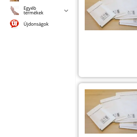
Egyéb
termékek
Újdonságok