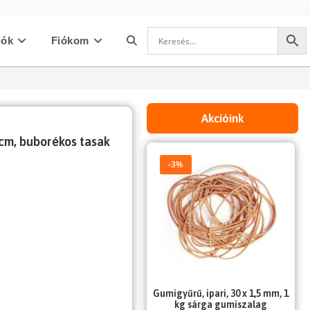
iók
Fiókom
Toggle
website
Akcióink
 cm, buborékos tasak
search
-3%
Gumigyűrű, ipari, 30 x 1,5 mm, 1
kg sárga gumiszalag