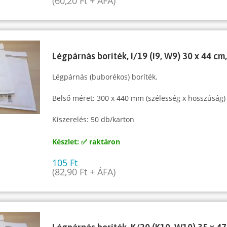
(
60,20
Ft
+ ÁFA)
Légpárnás boríték, I/19 (I9, W9) 30 x 44 cm
Légpárnás (buborékos) boríték.
Belső méret: 300 x 440 mm (szélesség x hosszúság)
Kiszerelés: 50 db/karton
Készlet: ✅ raktáron
105
Ft
(
82,90
Ft
+ ÁFA)