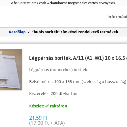
A feltüntetett árak csak webáruházas megrendelés esetén érvényesek.
Informác
Kezdőlap
/
“bubis boríték” címkével rendelkező termékek
Légpárnás boríték, A/11 (A1, W1) 10 x 16,5
Légpárnás (buborékos) boríték.
Belső méret: 100 x 165 mm (szélesség x hosszúság)
Kiszerelés: 200 db/karton
Készlet: ✅ raktáron
21,59
Ft
(
17,00
Ft
+ ÁFA)