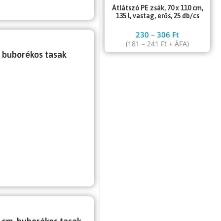
Átlátszó PE zsák, 70 x 110 cm,
135 l, vastag, erős, 25 db/cs
230
–
306
Ft
(
181
–
241
Ft
+ ÁFA)
, buborékos tasak