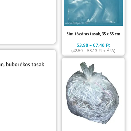
Simítózáras tasak, 35 x 55 cm
53,98
–
67,48
Ft
(
42,50
–
53,13
Ft
+ ÁFA)
cm, buborékos tasak