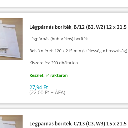
Légpárnás boríték, B/12 (B2, W2) 12 x 21,5
Légpárnás (buborékos) boríték.
Belső méret: 120 x 215 mm (szélesség x hosszúság)
Kiszerelés: 200 db/karton
Készlet: ✅ raktáron
27,94
Ft
(
22,00
Ft
+ ÁFA)
Légpárnás boríték, C/13 (C3, W3) 15 x 21,5