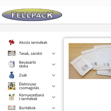
Skip
to
content
Akciós termékek
Tasak, zacskó
Bevásárló
táska
Zsák
Élelmiszer
csomagolás
Környezetbará
t termékek
Borítékok