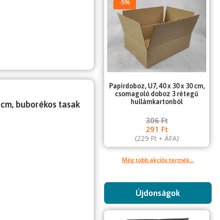
-5%
Papírdoboz, U7, 40 x 30 x 30 cm,
csomagoló doboz 3 rétegű
hullámkartonból
 cm, buborékos tasak
306
Ft
291
Ft
(
229
Ft
+ ÁFA)
Még több akciós termék...
Újdonságok