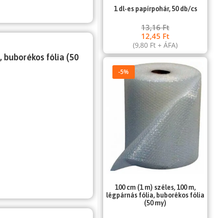
1 dl-es papírpohár, 50 db/cs
13,16
Ft
12,45
Ft
(
9,80
Ft
+ ÁFA)
, buborékos fólia (50
-5%
100 cm (1 m) széles, 100 m,
légpárnás fólia, buborékos fólia
(50 my)