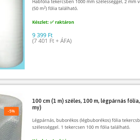
Habfólia tekercsben 1000 mm szélességgel, 2 mm v
2
(50 m
) fólia található.
Készlet: ✅ raktáron
9 399
Ft
(
7 401
Ft
+ ÁFA)
100 cm (1 m) széles, 100 m, légpárnás fólia
my)
-5%
Légpárnás, buborékos (légbuborékos) fólia tekerc
szélességgel. 1 tekercsen 100 m fólia található.