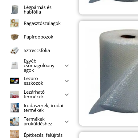
Légpárnás és
habfólia
Ragasztószalagok
Papírdobozok
Sztreccsfólia
Egyéb
csomagolóany
agok
Lezáró
eszközök
Lezárható
termékek
Irodaszerek, irodai
termékek
Termékek
áruküldéshez
Építkezés, felújítás