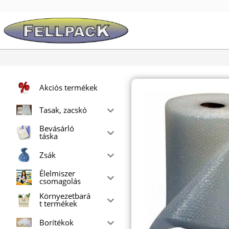
Skip
to
content
Akciós termékek
Tasak, zacskó
Bevásárló
táska
Zsák
Élelmiszer
csomagolás
Környezetbará
t termékek
Borítékok