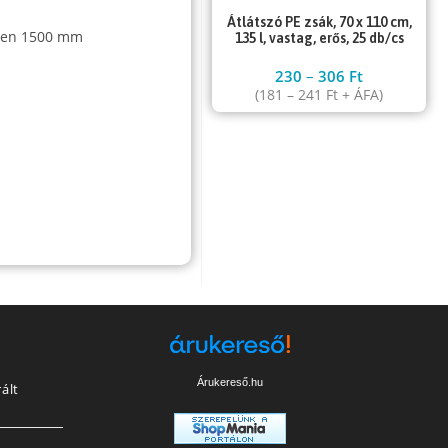
Átlátszó PE zsák, 70 x 110 cm,
sben 1500 mm
135 l, vastag, erős, 25 db/cs
230
–
306
Ft
(
181
–
241
Ft
+ ÁFA)
Árukereső.hu
ált