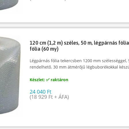
120 cm (1,2 m) széles, 50 m, légpárnás fóli
fólia (60 my)
Légpárnás fólia tekercsben 1200 mm szélességgel,
rendelhető. 30 mm átmérőjű légbuborékokkal készü
Készlet: ✅ raktáron
24 040
Ft
(
18 929
Ft
+ ÁFA)