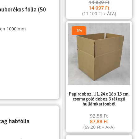
14 839
Ft
14 097
Ft
buborékos fólia (50
(
11 100
Ft
+ ÁFA)
sben 1000 mm
-5%
Papírdoboz, U1, 24 x 16 x 13 cm,
csomagoló doboz 3 rétegű
hullámkartonból
92,58
Ft
tag habfólia
87,88
Ft
(
69,20
Ft
+ ÁFA)