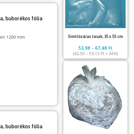
ia, buborékos fólia
sben 1200 mm
Simítózáras tasak, 35 x 55 cm
53,98
–
67,48
Ft
(
42,50
–
53,13
Ft
+ ÁFA)
ia, buborékos fólia