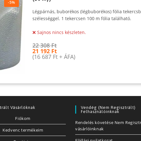
-5%
Légpárnás, buborékos (légbuborékos) fólia tekerc
szélességgel. 1 tekercsen 100 m fólia található.
❌ Sajnos nincs készleten.
22 308
Ft
21 192
Ft
(
16 687
Ft
+ ÁFA)
trált Vásárlóknak
Vendég (nem Regisztrált)
Felhasználóinknak
Fiókom
Rendelés követése Nem Regisztr
vásárlóinknak
Kedvenc termékeim
Elállási nyilatkozat