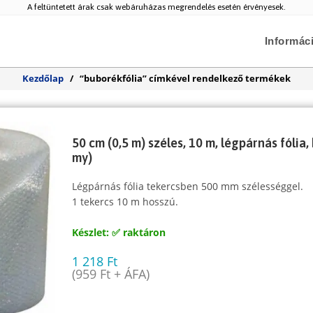
A feltüntetett árak csak webáruházas megrendelés esetén érvényesek.
Informác
Kezdőlap
/
“buborékfólia” címkével rendelkező termékek
50 cm (0,5 m) széles, 10 m, légpárnás fólia,
my)
Légpárnás fólia tekercsben 500 mm szélességgel.
1 tekercs 10 m hosszú.
Készlet: ✅ raktáron
1 218
Ft
(
959
Ft
+ ÁFA)