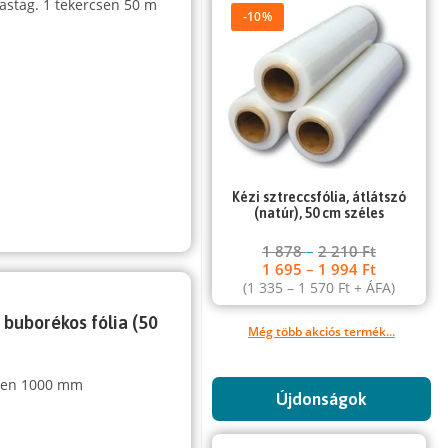
astag. 1 tekercsen 50 m
-10%
Kézi sztreccsfólia, átlátszó
(natúr), 50 cm széles
1 878
–
2 210
Ft
1 695
–
1 994
Ft
(
1 335
–
1 570
Ft
+ ÁFA)
, buborékos fólia (50
Még több akciós termék...
sben 1000 mm
Újdonságok