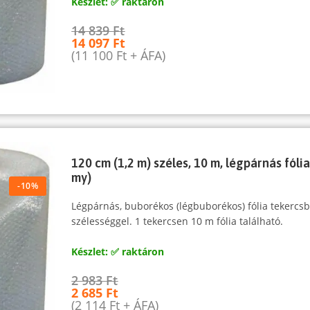
Készlet: ✅ raktáron
14 839
Ft
14 097
Ft
(
11 100
Ft
+ ÁFA)
120 cm (1,2 m) széles, 10 m, légpárnás fólia
my)
-10%
Légpárnás, buborékos (légbuborékos) fólia tekerc
szélességgel. 1 tekercsen 10 m fólia található.
Készlet: ✅ raktáron
2 983
Ft
2 685
Ft
(
2 114
Ft
+ ÁFA)