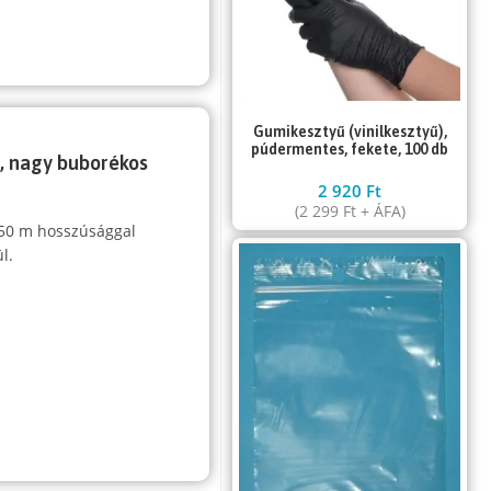
Gumikesztyű (vinilkesztyű),
púdermentes, fekete, 100 db
a, nagy buborékos
2 920
Ft
(
2 299
Ft
+ ÁFA)
 50 m hosszúsággal
l.