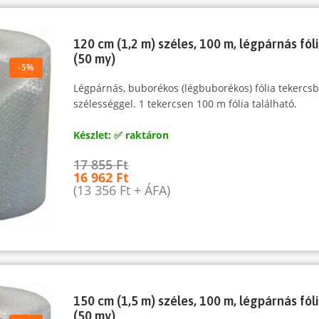
120 cm (1,2 m) széles, 100 m, légpárnás fól
(50 my)
-5%
Légpárnás, buborékos (légbuborékos) fólia tekerc
szélességgel. 1 tekercsen 100 m fólia található.
Készlet: ✅ raktáron
17 855
Ft
16 962
Ft
(
13 356
Ft
+ ÁFA)
150 cm (1,5 m) széles, 100 m, légpárnás fól
(50 my)