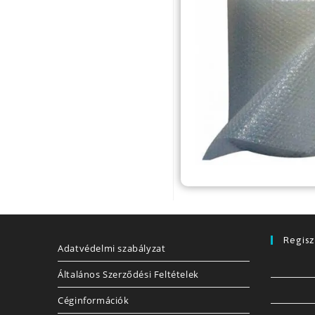
Regisz
Adatvédelmi szabályzat
Általános Szerződési Feltételek
Céginformációk