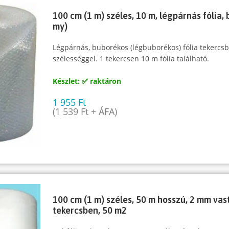
100 cm (1 m) széles, 10 m, légpárnás fólia, 
my)
Légpárnás, buborékos (légbuborékos) fólia tekerc
szélességgel. 1 tekercsen 10 m fólia található.
Készlet: ✅ raktáron
1 955
Ft
(
1 539
Ft
+ ÁFA)
100 cm (1 m) széles, 50 m hosszú, 2 mm vas
tekercsben, 50 m2