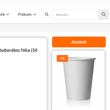
iók
Fiókom
Toggle
website
Akcióink
 buborékos fólia (50
search
-5%