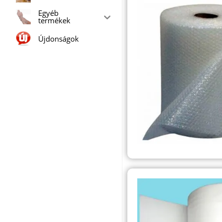
Egyéb
termékek
Újdonságok