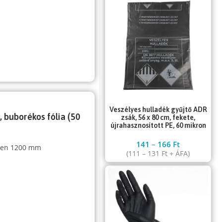
Veszélyes hulladék gyűjtő ADR
, buborékos fólia (50
zsák, 56 x 80 cm, fekete,
újrahasznosított PE, 60 mikron
141
–
166
Ft
sben 1200 mm
(
111
–
131
Ft
+ ÁFA)