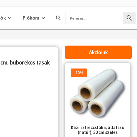
iók
Fiókom
Toggle
website
Akcióink
 cm, buborékos tasak
search
-10%
Kézi sztreccsfólia, átlátszó
(natúr), 50 cm széles