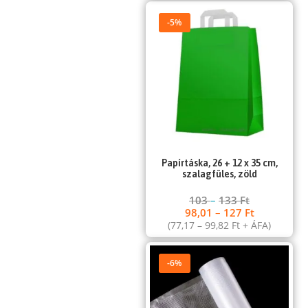
-5%
Papírtáska, 26 + 12 x 35 cm,
szalagfüles, zöld
103
–
133
Ft
98,01
–
127
Ft
(
77,17
–
99,82
Ft
+ ÁFA)
-6%