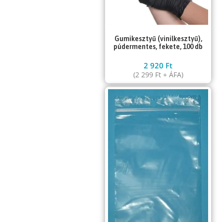
Gumikesztyű (vinilkesztyű),
púdermentes, fekete, 100 db
2 920
Ft
(
2 299
Ft
+ ÁFA)