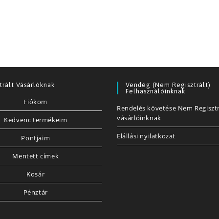
trált Vásárlóknak
Vendég (nem Regisztrált)
Felhasználóinknak
Fiókom
Rendelés követése Nem Regisztr
vásárlóinknak
Kedvenc termékeim
Elállási nyilatkozat
Pontjaim
Mentett címek
Kosár
Pénztár