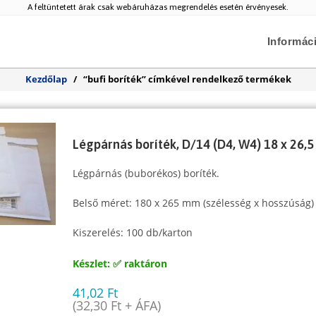
A feltüntetett árak csak webáruházas megrendelés esetén érvényesek.
Informác
Kezdőlap
/
“bufi boríték” címkével rendelkező termékek
Légpárnás boríték, D/14 (D4, W4) 18 x 26,5
Légpárnás (buborékos) boríték.
Belső méret: 180 x 265 mm (szélesség x hosszúság)
Kiszerelés: 100 db/karton
Készlet: ✅ raktáron
41,02
Ft
(
32,30
Ft
+ ÁFA)