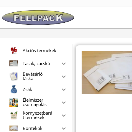
Skip
to
content
Akciós termékek
Tasak, zacskó
Bevásárló
táska
Zsák
Élelmiszer
csomagolás
Környezetbará
t termékek
Borítékok