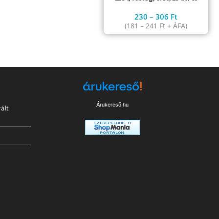
230
–
306
Ft
(
181
–
241
Ft
+ ÁFA)
Árukereső.hu
ált