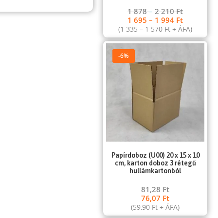
1 878
–
2 210
Ft
1 695
–
1 994
Ft
(
1 335
–
1 570
Ft
+ ÁFA)
-6%
Papírdoboz (U00) 20 x 15 x 10
cm, karton doboz 3 rétegű
hullámkartonból
81,28
Ft
76,07
Ft
(
59,90
Ft
+ ÁFA)