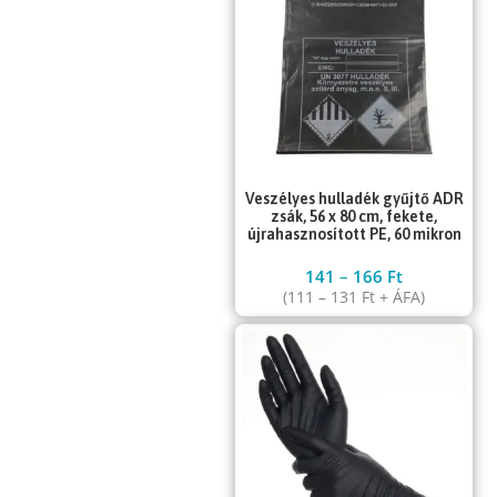
Veszélyes hulladék gyűjtő ADR
zsák, 56 x 80 cm, fekete,
újrahasznosított PE, 60 mikron
141
–
166
Ft
(
111
–
131
Ft
+ ÁFA)