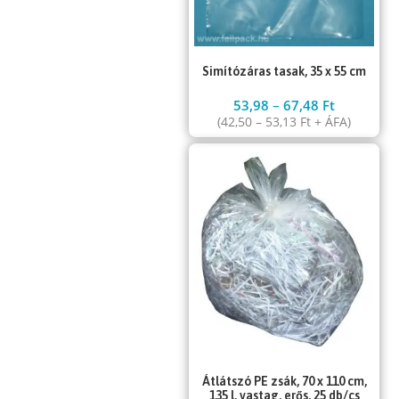
Simítózáras tasak, 35 x 55 cm
53,98
–
67,48
Ft
(
42,50
–
53,13
Ft
+ ÁFA)
Átlátszó PE zsák, 70 x 110 cm,
135 l, vastag, erős, 25 db/cs