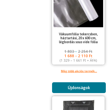
Vákuumfólia tekercsben,
háztartási, 20 x 600 cm,
légbordás sous vide fólia
1 803
–
2 254
Ft
1 688
–
2 110
Ft
(
1 329
–
1 661
Ft
+ ÁFA)
Még több akciós termék...
Újdonságok