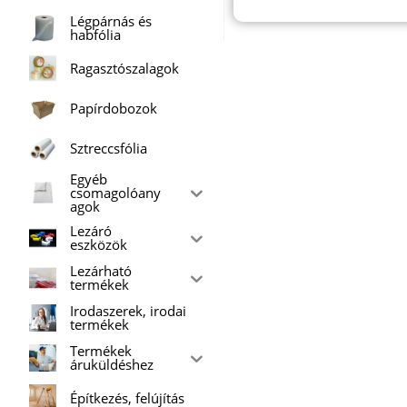
Légpárnás és
habfólia
Ragasztószalagok
Papírdobozok
Sztreccsfólia
Egyéb
csomagolóany
agok
Lezáró
eszközök
Lezárható
termékek
Irodaszerek, irodai
termékek
Termékek
áruküldéshez
Építkezés, felújítás