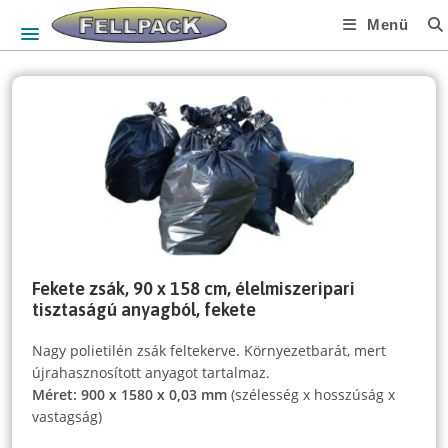
Skip
Menü
to
content
Fekete zsák, 90 x 158 cm, élelmiszeripari
tisztaságú anyagból, fekete
Nagy polietilén zsák feltekerve. Környezetbarát, mert
újrahasznosított anyagot tartalmaz.
Méret: 900 x 1580 x 0,03 mm
(szélesség x hosszúság x
vastagság)