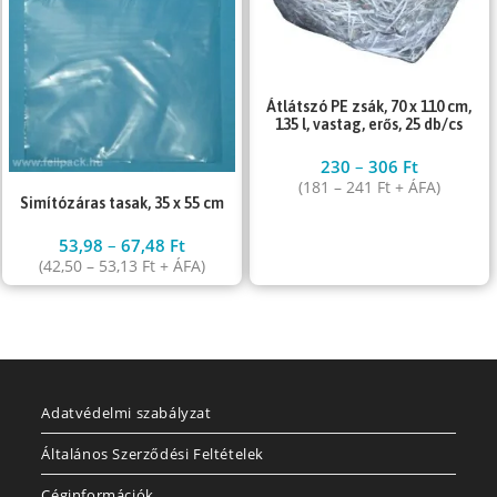
Átlátszó PE zsák, 70 x 110 cm,
135 l, vastag, erős, 25 db/cs
230
–
306
Ft
(
181
–
241
Ft
+ ÁFA)
Simítózáras tasak, 35 x 55 cm
53,98
–
67,48
Ft
(
42,50
–
53,13
Ft
+ ÁFA)
Adatvédelmi szabályzat
Általános Szerződési Feltételek
Céginformációk