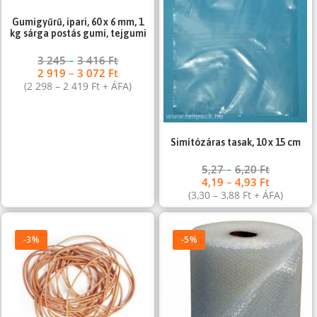
Gumigyűrű, ipari, 60 x 6 mm, 1
kg sárga postás gumi, tejgumi
3 245
–
3 416
Ft
2 919
–
3 072
Ft
(
2 298
–
2 419
Ft
+ ÁFA)
Simítózáras tasak, 10 x 15 cm
5,27
–
6,20
Ft
4,19
–
4,93
Ft
(
3,30
–
3,88
Ft
+ ÁFA)
-3%
-5%