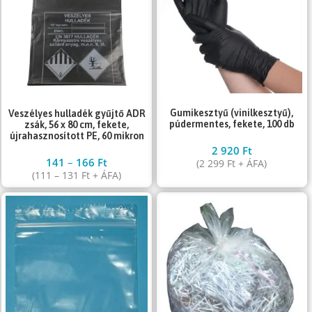
Gumikesztyű (vinilkesztyű),
Veszélyes hulladék gyűjtő ADR
púdermentes, fekete, 100 db
zsák, 56 x 80 cm, fekete,
újrahasznosított PE, 60 mikron
2 920
Ft
141
–
166
Ft
(
2 299
Ft
+ ÁFA)
(
111
–
131
Ft
+ ÁFA)