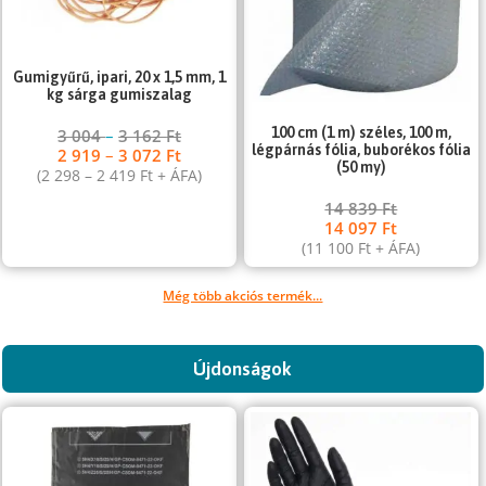
Gumigyűrű, ipari, 20 x 1,5 mm, 1
kg sárga gumiszalag
100 cm (1 m) széles, 100 m,
3 004
–
3 162
Ft
légpárnás fólia, buborékos fólia
2 919
–
3 072
Ft
(50 my)
(
2 298
–
2 419
Ft
+ ÁFA)
14 839
Ft
14 097
Ft
(
11 100
Ft
+ ÁFA)
Még több akciós termék...
Újdonságok