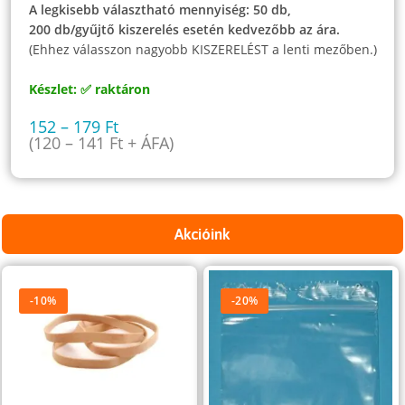
A legkisebb választható mennyiség: 50 db,
200 db/gyűjtő kiszerelés esetén kedvezőbb az ára.
(Ehhez válasszon nagyobb KISZERELÉST a lenti mezőben.)
Készlet: ✅ raktáron
152
–
179
Ft
(
120
–
141
Ft
+ ÁFA)
Akcióink
-10%
-20%