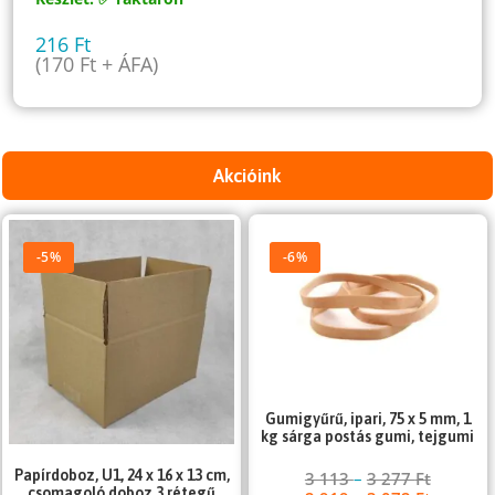
216
Ft
(
170
Ft
+ ÁFA)
Akcióink
-5%
-6%
Gumigyűrű, ipari, 75 x 5 mm, 1
kg sárga postás gumi, tejgumi
Papírdoboz, U1, 24 x 16 x 13 cm,
3 113
–
3 277
Ft
csomagoló doboz 3 rétegű