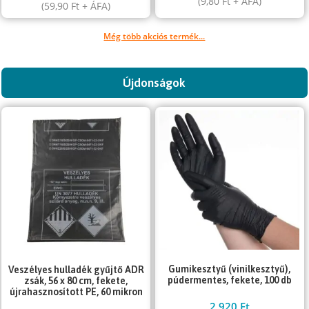
(
9,80
Ft
+ ÁFA)
(
59,90
Ft
+ ÁFA)
Még több akciós termék...
Újdonságok
Gumikesztyű (vinilkesztyű),
Veszélyes hulladék gyűjtő ADR
púdermentes, fekete, 100 db
zsák, 56 x 80 cm, fekete,
újrahasznosított PE, 60 mikron
2 920
Ft