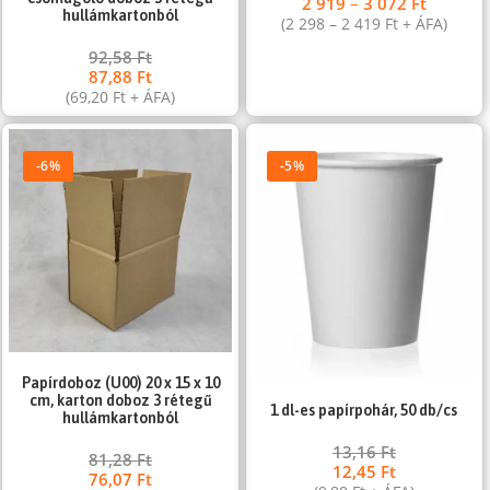
2 919
–
3 072
Ft
hullámkartonból
(
2 298
–
2 419
Ft
+ ÁFA)
92,58
Ft
87,88
Ft
(
69,20
Ft
+ ÁFA)
-6%
-5%
Papírdoboz (U00) 20 x 15 x 10
cm, karton doboz 3 rétegű
1 dl-es papírpohár, 50 db/cs
hullámkartonból
13,16
Ft
81,28
Ft
12,45
Ft
76,07
Ft