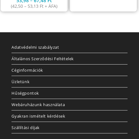
53,98
–
67,48
Ft
(
42,50
–
53,13
Ft
+ ÁFA)
Adatvédelmi szabályzat
Általános Szerződési Feltételek
Céginformációk
Üzletünk
Hűségpontok
Webáruházunk használata
Gyakran ismételt kérdések
Szállítási díjak