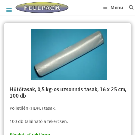
Skip
Menü
to
content
Hűtőtasak, 0,5 kg-os uzsonnás tasak, 16 x 25 cm,
100 db
Polietilén (HDPE) tasak.
100 db található a tekercsen.
Készlet: ✅ raktáron