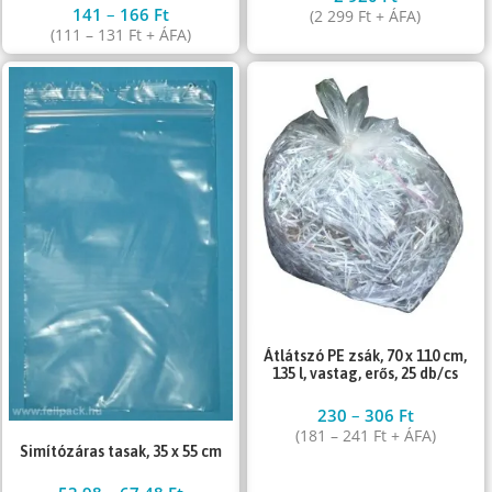
141
–
166
Ft
(
2 299
Ft
+ ÁFA)
(
111
–
131
Ft
+ ÁFA)
Átlátszó PE zsák, 70 x 110 cm,
135 l, vastag, erős, 25 db/cs
230
–
306
Ft
(
181
–
241
Ft
+ ÁFA)
Simítózáras tasak, 35 x 55 cm