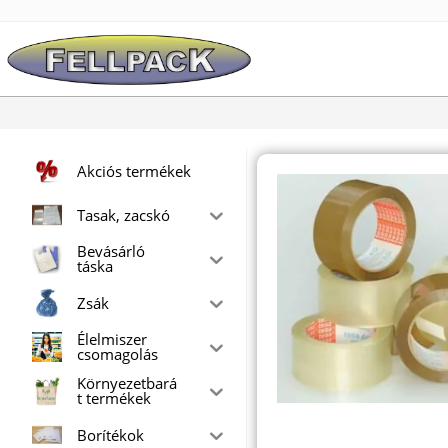
Skip
to
content
Akciós termékek
Tasak, zacskó
Bevásárló
táska
Zsák
Élelmiszer
csomagolás
Környezetbará
t termékek
Borítékok