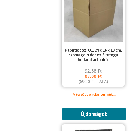
Papírdoboz, U1, 24 x 16 x 13 cm,
csomagoló doboz 3 rétegű
hullámkartonból
92,58
Ft
87,88
Ft
(
69,20
Ft
+ ÁFA)
Még több akciós termék...
Újdonságok