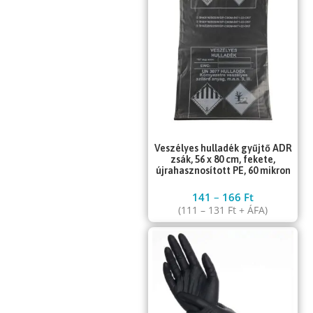
Veszélyes hulladék gyűjtő ADR
zsák, 56 x 80 cm, fekete,
újrahasznosított PE, 60 mikron
141
–
166
Ft
(
111
–
131
Ft
+ ÁFA)