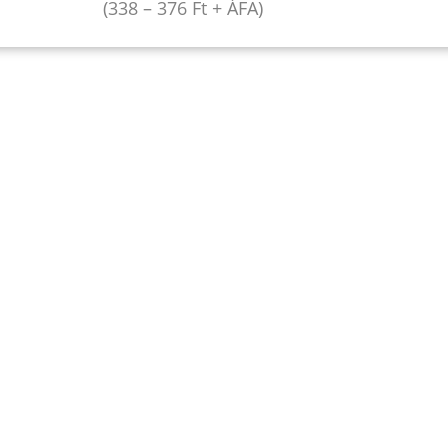
(
338
–
376
Ft
+ ÁFA)