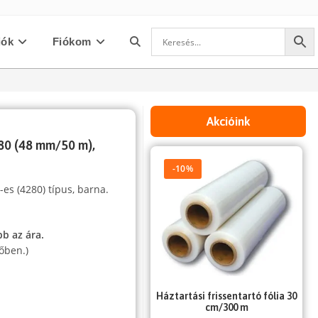
iók
Fiókom
Toggle
website
Akcióink
80 (48 mm/50 m),
search
-10%
s (4280) típus, barna.
bb az ára.
őben.)
Háztartási frissentartó fólia 30
cm/300 m