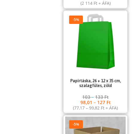
(
2 114
Ft
+ ÁFA)
-5%
Papírtáska, 26 + 12 x 35 cm,
szalagfüles, zöld
103
–
133
Ft
98,01
–
127
Ft
(
77,17
–
99,82
Ft
+ ÁFA)
-5%