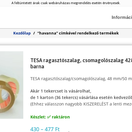
A feltüntetett árak csak webáruházas megrendelés esetén érvényesek.
Informác
Kezdőlap
/
“havanna” címkével rendelkező termékek
TESA ragasztószalag, csomagolószalag 42
barna
TESA ragasztószalag/csomagolószalag, 48 mm/50 m-e
Akár 1 tekercset is vásárolhat,
de 1 karton (36 tekercs) vásárlása esetén kedvező
(Ehhez válasszon nagyobb KISZERELÉST a lenti mez
Készlet: ✅ raktáron
430
–
477
Ft