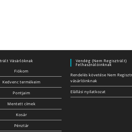
trált Vásárlóknak
Vendég (nem Regisztrált)
Felhasználóinknak
Fiókom
Rendelés követése Nem Regisztr
vásárlóinknak
Kedvenc termékeim
Elállási nyilatkozat
Pontjaim
Mentett címek
Kosár
Pénztár