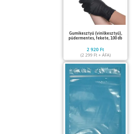
Gumikesztyű (vinilkesztyű),
púdermentes, fekete, 100 db
2 920
Ft
(
2 299
Ft
+ ÁFA)