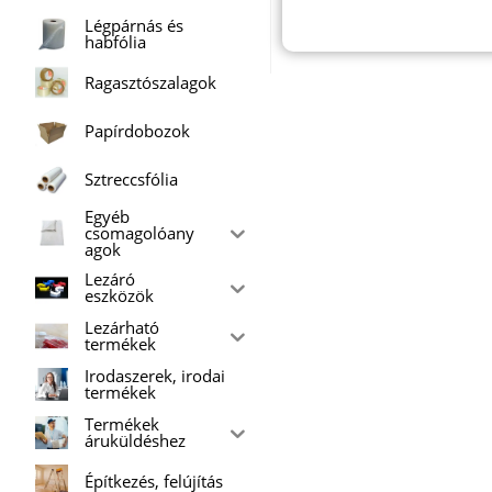
Légpárnás és
habfólia
Ragasztószalagok
Papírdobozok
Sztreccsfólia
Egyéb
csomagolóany
agok
Lezáró
eszközök
Lezárható
termékek
Irodaszerek, irodai
termékek
Termékek
áruküldéshez
Építkezés, felújítás