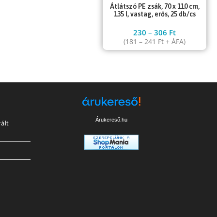
Átlátszó PE zsák, 70 x 110 cm,
135 l, vastag, erős, 25 db/cs
230
–
306
Ft
(
181
–
241
Ft
+ ÁFA)
Árukereső.hu
ált