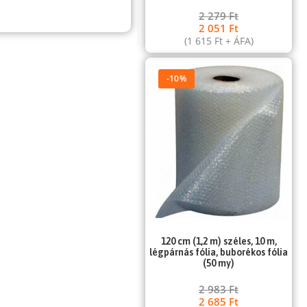
2 279
Ft
2 051
Ft
(
1 615
Ft
+ ÁFA)
-10%
120 cm (1,2 m) széles, 10 m,
légpárnás fólia, buborékos fólia
(50 my)
2 983
Ft
2 685
Ft