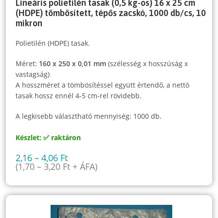
Lineáris polietilén tasak (0,5 kg-os) 16 x 25 cm
(HDPE) tömbösített, tépős zacskó, 1000 db/cs, 10
mikron
Polietilén (HDPE) tasak.
Méret:
160 x 250 x 0,01 mm
(szélesség x hosszúság x
vastagság)
A hosszméret a tömbösítéssel együtt értendő, a nettó
tasak hossz ennél 4-5 cm-rel rövidebb.
A legkisebb választható mennyiség: 1000 db.
Készlet: ✅ raktáron
2,16
–
4,06
Ft
(
1,70
–
3,20
Ft
+ ÁFA)