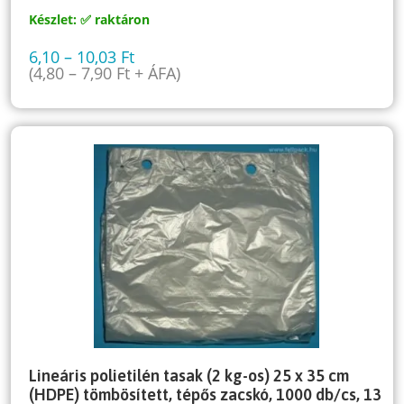
Készlet: ✅ raktáron
6,10
–
10,03
Ft
(
4,80
–
7,90
Ft
+ ÁFA)
Lineáris polietilén tasak (2 kg-os) 25 x 35 cm
(HDPE) tömbösített, tépős zacskó, 1000 db/cs, 13