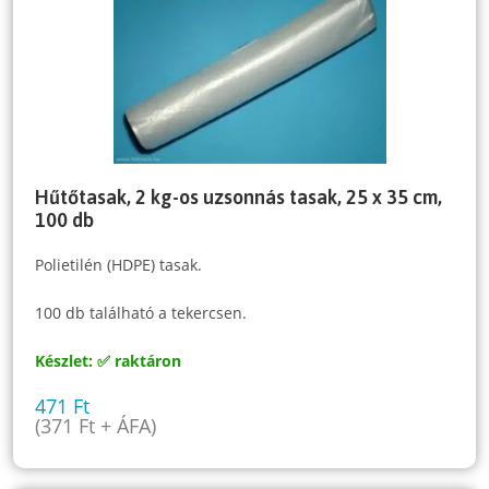
Hűtőtasak, 2 kg-os uzsonnás tasak, 25 x 35 cm,
100 db
Polietilén (HDPE) tasak.
100 db található a tekercsen.
Készlet: ✅ raktáron
471
Ft
(
371
Ft
+ ÁFA)