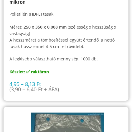
mikron
Polietilén (HDPE) tasak.
Méret:
250 x 350 x 0,008 mm
(szélesség x hosszúság x
vastagság)
A hosszméret a tömbösítéssel együtt értendő, a nettó
tasak hossz ennél 4-5 cm-rel rövidebb
A legkisebb választható mennyiség: 1000 db.
Készlet: ✅ raktáron
4,95
–
8,13
Ft
(
3,90
–
6,40
Ft
+ ÁFA)