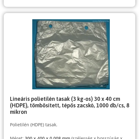
Lineáris polietilén tasak (3 kg-os) 30 x 40 cm
(HDPE), tömbösített, tépős zacskó, 1000 db/cs, 8
mikron
Polietilén (HDPE) tasak.
Méret:
300 x 400 x 0,008 mm
(szélesség x hosszúság x