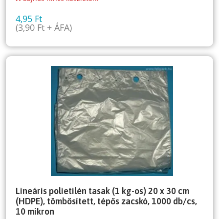
4,95
Ft
(
3,90
Ft
+ ÁFA)
Lineáris polietilén tasak (1 kg-os) 20 x 30 cm
(HDPE), tömbösített, tépős zacskó, 1000 db/cs,
10 mikron