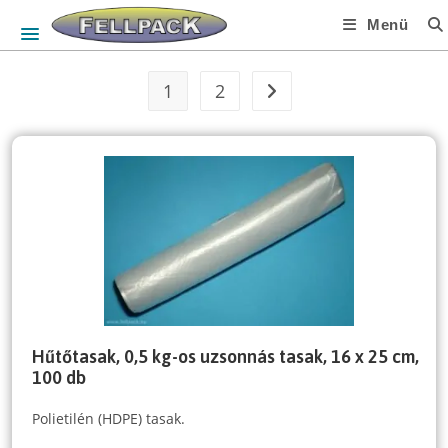
Skip
Menü
to
content
1
2
Hűtőtasak, 0,5 kg-os uzsonnás tasak, 16 x 25 cm,
100 db
Polietilén (HDPE) tasak.