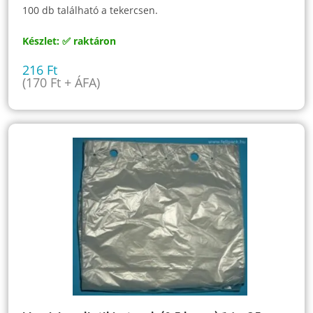
100 db található a tekercsen.
Készlet: ✅ raktáron
216
Ft
(
170
Ft
+ ÁFA)