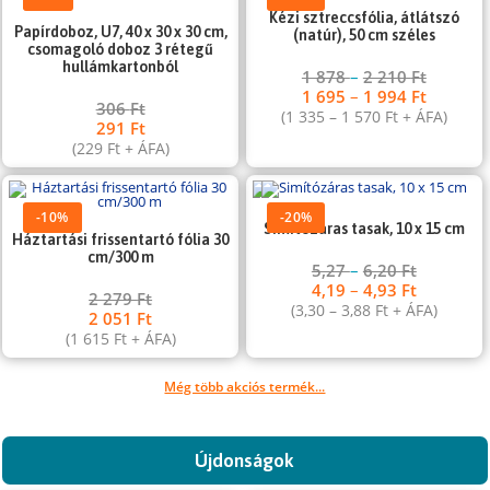
Kézi sztreccsfólia, átlátszó
Papírdoboz, U7, 40 x 30 x 30 cm,
(natúr), 50 cm széles
csomagoló doboz 3 rétegű
hullámkartonból
1 878
–
2 210
Ft
1 695
–
1 994
Ft
306
Ft
(
1 335
–
1 570
Ft
+ ÁFA)
291
Ft
(
229
Ft
+ ÁFA)
-10%
-20%
Simítózáras tasak, 10 x 15 cm
Háztartási frissentartó fólia 30
cm/300 m
5,27
–
6,20
Ft
4,19
–
4,93
Ft
2 279
Ft
(
3,30
–
3,88
Ft
+ ÁFA)
2 051
Ft
(
1 615
Ft
+ ÁFA)
Még több akciós termék...
Újdonságok