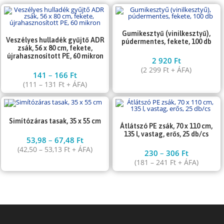
Gumikesztyű (vinilkesztyű),
Veszélyes hulladék gyűjtő ADR
púdermentes, fekete, 100 db
zsák, 56 x 80 cm, fekete,
újrahasznosított PE, 60 mikron
2 920
Ft
(
2 299
Ft
+ ÁFA)
141
–
166
Ft
(
111
–
131
Ft
+ ÁFA)
Simítózáras tasak, 35 x 55 cm
Átlátszó PE zsák, 70 x 110 cm,
135 l, vastag, erős, 25 db/cs
53,98
–
67,48
Ft
(
42,50
–
53,13
Ft
+ ÁFA)
230
–
306
Ft
(
181
–
241
Ft
+ ÁFA)