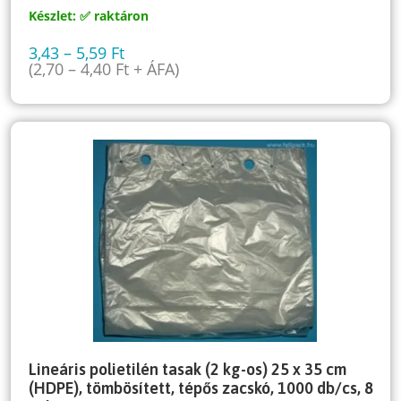
Készlet: ✅ raktáron
3,43
–
5,59
Ft
(
2,70
–
4,40
Ft
+ ÁFA)
Lineáris polietilén tasak (2 kg-os) 25 x 35 cm
(HDPE), tömbösített, tépős zacskó, 1000 db/cs, 8