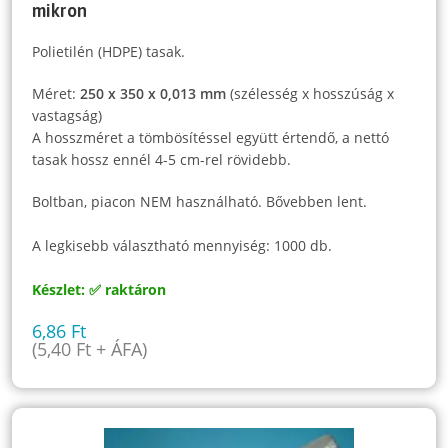
mikron
Polietilén (HDPE) tasak.
Méret:
250 x 350 x 0,013 mm
(szélesség x hosszúság x
vastagság)
A hosszméret a tömbösítéssel együtt értendő, a nettó
tasak hossz ennél 4-5 cm-rel rövidebb.
Boltban, piacon NEM használható. Bővebben lent.
A legkisebb választható mennyiség: 1000 db.
Készlet: ✅ raktáron
6,86
Ft
(
5,40
Ft
+ ÁFA)