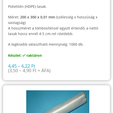
Polietilén (HDPE) tasak.
Méret:
200 x 300 x 0,01 mm
(szélesség x hosszúság x
vastagság)
A hosszméret a tömbösítéssel együtt értendő, a nettó
tasak hossz ennél 4-5 cm-rel rövidebb.
A legkisebb választható mennyiség: 1000 db.
Készlet: ✅ raktáron
4,45
–
6,22
Ft
(
3,50
–
4,90
Ft
+ ÁFA)