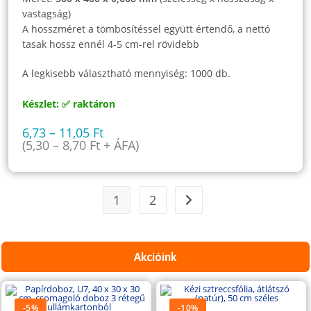
vastagság)
A hosszméret a tömbösítéssel együtt értendő, a nettó
tasak hossz ennél 4-5 cm-rel rövidebb
A legkisebb választható mennyiség: 1000 db.
Készlet: ✅ raktáron
6,73
–
11,05
Ft
(
5,30
–
8,70
Ft
+ ÁFA)
1
2
Akcióink
-5%
-10%