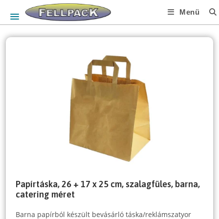
Skip
Menü
to
content
Papírtáska, 26 + 17 x 25 cm, szalagfüles, barna,
catering méret
Barna papírból készült bevásárló táska/reklámszatyor