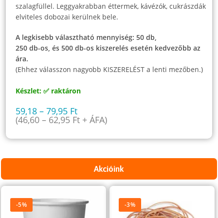
szalagfüllel. Leggyakrabban éttermek, kávézók, cukrászdák
elviteles dobozai kerülnek bele.
A legkisebb választható mennyiség: 50 db,
250 db-os, és 500 db-os kiszerelés esetén kedvezőbb az
ára.
(Ehhez válasszon nagyobb KISZERELÉST a lenti mezőben.)
Készlet: ✅ raktáron
59,18
–
79,95
Ft
(
46,60
–
62,95
Ft
+ ÁFA)
Akcióink
-5%
-3%