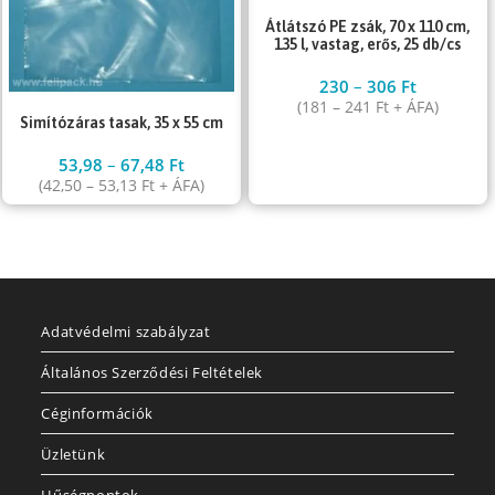
Átlátszó PE zsák, 70 x 110 cm,
135 l, vastag, erős, 25 db/cs
230
–
306
Ft
(
181
–
241
Ft
+ ÁFA)
Simítózáras tasak, 35 x 55 cm
53,98
–
67,48
Ft
(
42,50
–
53,13
Ft
+ ÁFA)
Adatvédelmi szabályzat
Általános Szerződési Feltételek
Céginformációk
Üzletünk