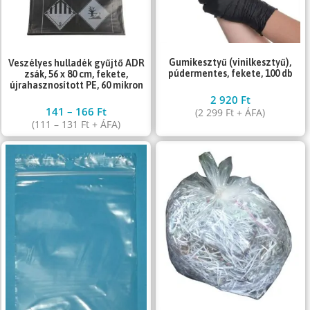
Gumikesztyű (vinilkesztyű),
Veszélyes hulladék gyűjtő ADR
púdermentes, fekete, 100 db
zsák, 56 x 80 cm, fekete,
újrahasznosított PE, 60 mikron
2 920
Ft
141
–
166
Ft
(
2 299
Ft
+ ÁFA)
(
111
–
131
Ft
+ ÁFA)