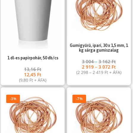
Gumigyűrű, ipari, 30 x 1,5 mm, 1
kg sárga gumiszalag
1 dl-es papírpohár, 50 db/cs
3 004
–
3 162
Ft
2 919
–
3 072
Ft
13,16
Ft
(
2 298
–
2 419
Ft
+ ÁFA)
12,45
Ft
(
9,80
Ft
+ ÁFA)
-3%
-7%