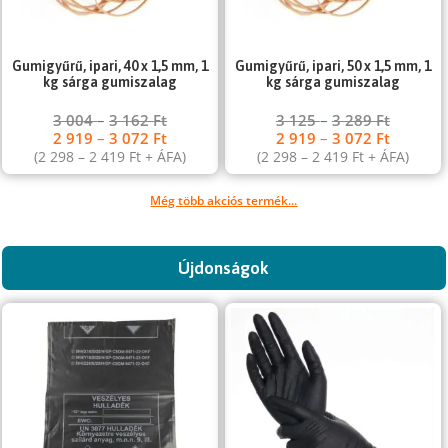
Gumigyűrű, ipari, 40 x 1,5 mm, 1
Gumigyűrű, ipari, 50 x 1,5 mm, 1
kg sárga gumiszalag
kg sárga gumiszalag
3 004
–
3 162
Ft
3 125
–
3 289
Ft
2 919
–
3 072
Ft
2 919
–
3 072
Ft
(
2 298
–
2 419
Ft
+ ÁFA)
(
2 298
–
2 419
Ft
+ ÁFA)
Még több akciós termék...
Újdonságok