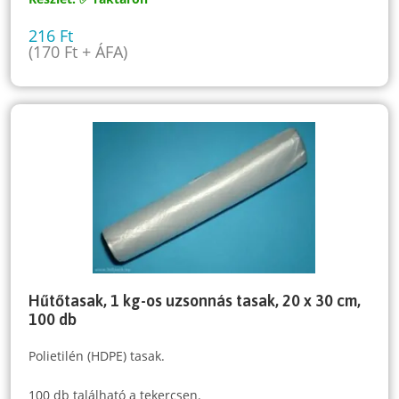
216
Ft
(
170
Ft
+ ÁFA)
Hűtőtasak, 1 kg-os uzsonnás tasak, 20 x 30 cm,
100 db
Polietilén (HDPE) tasak.
100 db található a tekercsen.