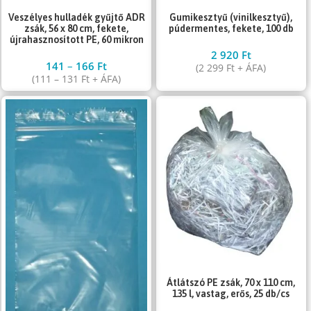
Gumikesztyű (vinilkesztyű),
Veszélyes hulladék gyűjtő ADR
púdermentes, fekete, 100 db
zsák, 56 x 80 cm, fekete,
újrahasznosított PE, 60 mikron
2 920
Ft
141
–
166
Ft
(
2 299
Ft
+ ÁFA)
(
111
–
131
Ft
+ ÁFA)
Átlátszó PE zsák, 70 x 110 cm,
135 l, vastag, erős, 25 db/cs