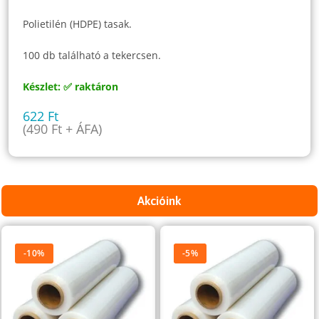
Polietilén (HDPE) tasak.
100 db található a tekercsen.
Készlet: ✅ raktáron
622
Ft
(
490
Ft
+ ÁFA)
Akcióink
-10%
-5%