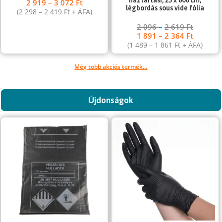
háztartási, 25 x 600 cm,
2 919
–
3 072
Ft
légbordás sous vide fólia
(
2 298
–
2 419
Ft
+ ÁFA)
2 096
–
2 619
Ft
1 891
–
2 364
Ft
(
1 489
–
1 861
Ft
+ ÁFA)
Még több akciós termék...
Újdonságok