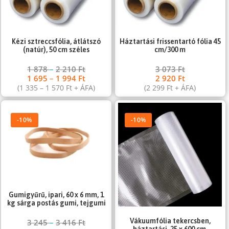
Kézi sztreccsfólia, átlátszó
Háztartási frissentartó fólia 45
(natúr), 50 cm széles
cm/300 m
1 878
–
2 210
Ft
3 073
Ft
1 695
–
1 994
Ft
2 920
Ft
(
1 335
–
1 570
Ft
+ ÁFA)
(
2 299
Ft
+ ÁFA)
-10%
-10%
Gumigyűrű, ipari, 60 x 6 mm, 1
kg sárga postás gumi, tejgumi
Vákuumfólia tekercsben,
3 245
–
3 416
Ft