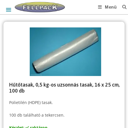
Skip
Menü
to
content
Hűtőtasak, 0,5 kg-os uzsonnás tasak, 16 x 25 cm,
100 db
Polietilén (HDPE) tasak.
100 db található a tekercsen.
Készlet: ✅ raktáron