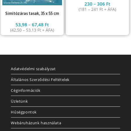
230
–
306
Ft
(
181
–
241
Ft
+ ÁFA)
Simítózáras tasak, 35 x 55 cm
53,98
–
67,48
Ft
(
42,50
–
53,13
Ft
+ ÁFA)
Adatvédelmi szabályzat
Általános Szerződési Feltételek
Céginformációk
Üzletünk
Hűségpontok
Webáruházunk használata