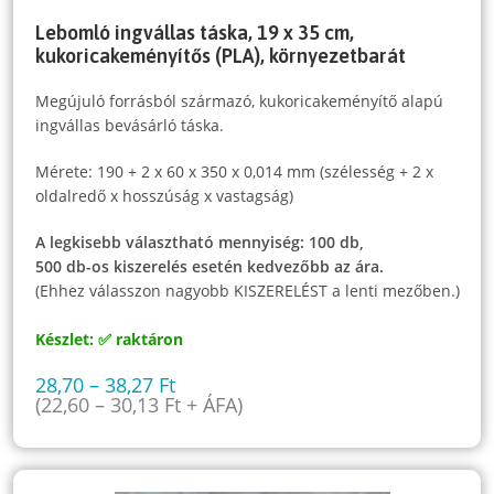
Lebomló ingvállas táska, 19 x 35 cm,
kukoricakeményítős (PLA), környezetbarát
Megújuló forrásból származó, kukoricakeményítő alapú
ingvállas bevásárló táska.
Mérete: 190 + 2 x 60 x 350 x 0,014 mm (szélesség + 2 x
oldalredő x hosszúság x vastagság)
A legkisebb választható mennyiség: 100 db,
500 db-os kiszerelés esetén kedvezőbb az ára.
(Ehhez válasszon nagyobb KISZERELÉST a lenti mezőben.)
Készlet: ✅ raktáron
28,70
–
38,27
Ft
(
22,60
–
30,13
Ft
+ ÁFA)