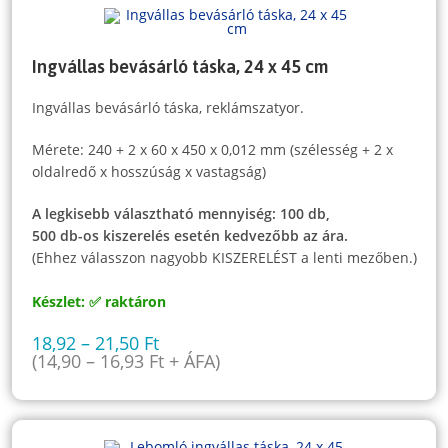
Ingvállas bevásárló táska, 24 x 45 cm
Ingvállas bevásárló táska, reklámszatyor.
Mérete: 240 + 2 x 60 x 450 x 0,012 mm (szélesség + 2 x
oldalredő x hosszúság x vastagság)
A legkisebb választható mennyiség: 100 db,
500 db-os kiszerelés esetén kedvezőbb az ára.
(Ehhez válasszon nagyobb KISZERELÉST a lenti mezőben.)
Készlet: ✅ raktáron
18,92
–
21,50
Ft
(
14,90
–
16,93
Ft
+ ÁFA)