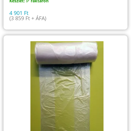
Készlet: ✅ raktáron
4 901
Ft
(
3 859
Ft
+ ÁFA)