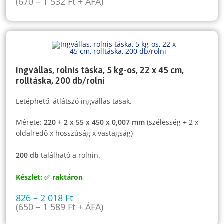
(
670
–
1 532
Ft
+ ÁFA)
Ingvállas, rolnis táska, 5 kg-os, 22 x 45 cm,
rolltáska, 200 db/rolni
Letéphető, átlátszó ingvállas tasak.
Mérete:
220 + 2 x 55 x 450 x 0,007 mm
(szélesség + 2 x
oldalredő x hosszúság x vastagság)
200 db
található a rolnin.
Készlet: ✅ raktáron
826
–
2 018
Ft
(
650
–
1 589
Ft
+ ÁFA)