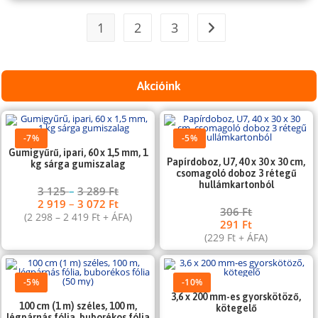
1
2
3
Akcióink
-7%
-5%
Gumigyűrű, ipari, 60 x 1,5 mm, 1
Papírdoboz, U7, 40 x 30 x 30 cm,
kg sárga gumiszalag
csomagoló doboz 3 rétegű
hullámkartonból
3 125
–
3 289
Ft
2 919
–
3 072
Ft
306
Ft
(
2 298
–
2 419
Ft
+ ÁFA)
291
Ft
(
229
Ft
+ ÁFA)
-5%
-10%
3,6 x 200 mm-es gyorskötöző,
100 cm (1 m) széles, 100 m,
kötegelő
légpárnás fólia, buborékos fólia