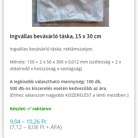
Ingvállas bevásárló táska, 15 x 30 cm
Ingvállas bevásárló táska, reklámszatyor.
Mérete: 150 + 2 x 50 x 300 x 0,012 mm (szélesség + 2 x
oldalredő x hosszúság x vastagság)
A legkisebb választható mennyiség: 100 db,
500 db-os kiszerelés esetén kedvezőbb az ára.
(Ehhez válasszon nagyobb KISZERELÉST a lenti mezőben.)
Készlet: ✅ raktáron
9,04
–
10,26
Ft
(
7,12
–
8,08
Ft
+ ÁFA)