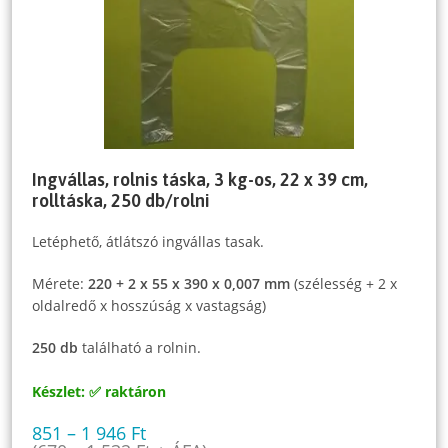
Ingvállas, rolnis táska, 3 kg-os, 22 x 39 cm,
rolltáska, 250 db/rolni
Letéphető, átlátszó ingvállas tasak.
Mérete:
220 + 2 x 55 x 390 x 0,007 mm
(szélesség + 2 x
oldalredő x hosszúság x vastagság)
250 db
található a rolnin.
Készlet: ✅ raktáron
851
–
1 946
Ft