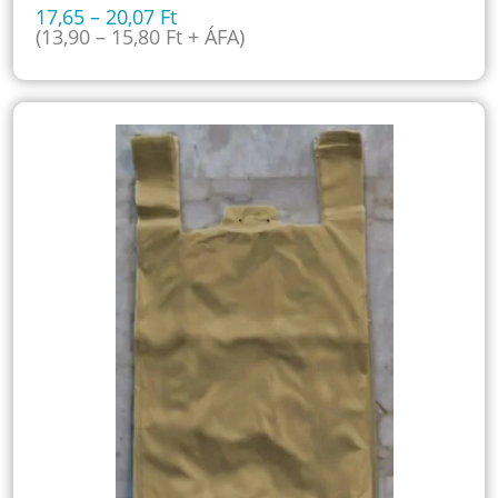
17,65
–
20,07
Ft
(
13,90
–
15,80
Ft
+ ÁFA)