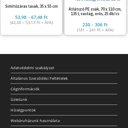
Simítózáras tasak, 35 x 55 cm
Átlátszó PE zsák, 70 x 110 cm,
135 l, vastag, erős, 25 db/cs
53,98
–
67,48
Ft
(
42,50
–
53,13
Ft
+ ÁFA)
230
–
306
Ft
(
181
–
241
Ft
+ ÁFA)
Adatvédelmi szabályzat
Általános Szerződési Feltételek
Céginformációk
Üzletünk
Hűségpontok
Webáruházunk használata