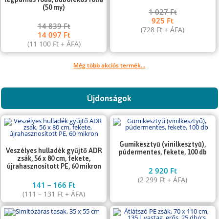
(50 my)
1 027
Ft
925
Ft
14 839
Ft
(
728
Ft
+ ÁFA)
14 097
Ft
(
11 100
Ft
+ ÁFA)
Még több akciós termék...
Újdonságok
Gumikesztyű (vinilkesztyű),
Veszélyes hulladék gyűjtő ADR
púdermentes, fekete, 100 db
zsák, 56 x 80 cm, fekete,
újrahasznosított PE, 60 mikron
2 920
Ft
(
2 299
Ft
+ ÁFA)
141
–
166
Ft
(
111
–
131
Ft
+ ÁFA)