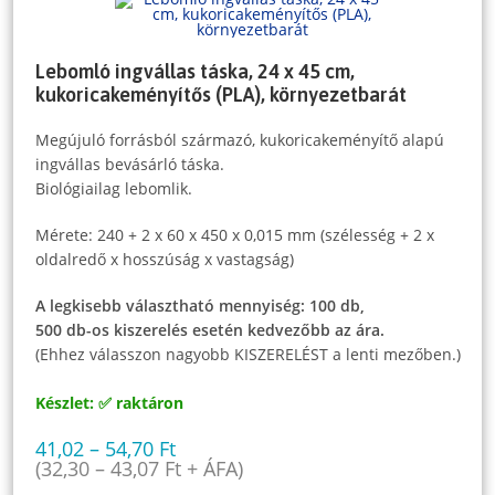
Lebomló ingvállas táska, 24 x 45 cm,
kukoricakeményítős (PLA), környezetbarát
Megújuló forrásból származó, kukoricakeményítő alapú
ingvállas bevásárló táska.
Biológiailag lebomlik.
Mérete: 240 + 2 x 60 x 450 x 0,015 mm (szélesség + 2 x
oldalredő x hosszúság x vastagság)
A legkisebb választható mennyiség: 100 db,
500 db-os kiszerelés esetén kedvezőbb az ára.
(Ehhez válasszon nagyobb KISZERELÉST a lenti mezőben.)
Készlet: ✅ raktáron
41,02
–
54,70
Ft
(
32,30
–
43,07
Ft
+ ÁFA)