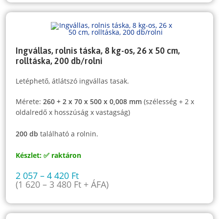
Ingvállas, rolnis táska, 8 kg-os, 26 x 50 cm,
rolltáska, 200 db/rolni
Letéphető, átlátszó ingvállas tasak.
Mérete:
260 + 2 x 70 x 500 x 0,008 mm
(szélesség + 2 x
oldalredő x hosszúság x vastagság)
200 db
található a rolnin.
Készlet: ✅ raktáron
2 057
–
4 420
Ft
(
1 620
–
3 480
Ft
+ ÁFA)