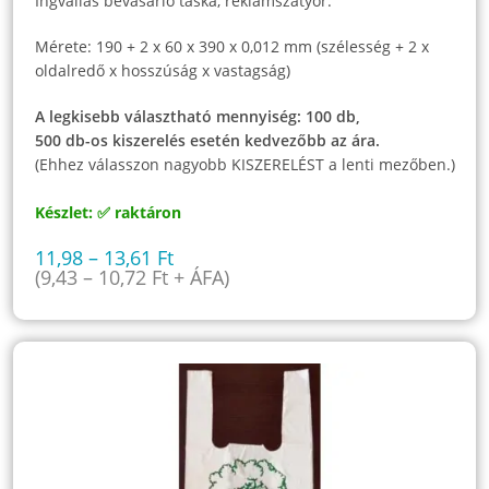
Ingvállas bevásárló táska, reklámszatyor.
Mérete: 190 + 2 x 60 x 390 x 0,012 mm (szélesség + 2 x
oldalredő x hosszúság x vastagság)
A legkisebb választható mennyiség: 100 db,
500 db-os kiszerelés esetén kedvezőbb az ára.
(Ehhez válasszon nagyobb KISZERELÉST a lenti mezőben.)
Készlet: ✅ raktáron
11,98
–
13,61
Ft
(
9,43
–
10,72
Ft
+ ÁFA)