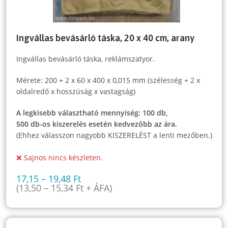
Ingvállas bevásárló táska, 20 x 40 cm, arany
Ingvállas bevásárló táska, reklámszatyor.
Mérete: 200 + 2 x 60 x 400 x 0,015 mm (szélesség + 2 x
oldalredő x hosszúság x vastagság)
A legkisebb választható mennyiség: 100 db,
500 db-os kiszerelés esetén kedvezőbb az ára.
(Ehhez válasszon nagyobb KISZERELÉST a lenti mezőben.)
❌ Sajnos nincs készleten.
17,15
–
19,48
Ft
(
13,50
–
15,34
Ft
+ ÁFA)