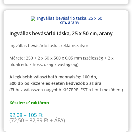
Ingvállas bevásárló táska, 25 x 50 cm, arany
Ingvállas bevásárló táska, reklámszatyor.
Mérete: 250 + 2 x 60 x 500 x 0,05 mm (szélesség + 2 x
oldalredő x hosszúság x vastagság)
A legkisebb választható mennyiség: 100 db,
500 db-os kiszerelés esetén kedvezőbb az ára.
(Ehhez válasszon nagyobb KISZERELÉST a lenti mezőben.)
Készlet: ✅ raktáron
92,08
–
105
Ft
(
72,50
–
82,39
Ft
+ ÁFA)