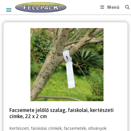
Skip
Menü
to
content
Facsemete jelölő szalag, faiskolai, kertészeti
címke, 22 x 2 cm
Kertészeti, faiskolai címkék, facsemeték, oltványok