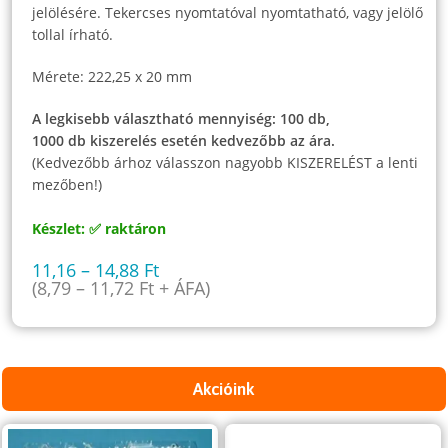
jelölésére. Tekercses nyomtatóval nyomtatható, vagy jelölő
tollal írható.
Mérete: 222,25 x 20 mm
A legkisebb választható mennyiség: 100 db,
1000 db kiszerelés esetén kedvezőbb az ára.
(Kedvezőbb árhoz válasszon nagyobb KISZERELÉST a lenti
mezőben!)
Készlet: ✅ raktáron
11,16
–
14,88
Ft
(
8,79
–
11,72
Ft
+ ÁFA)
Akcióink