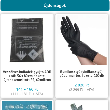
Újdonságok
Gumikesztyű (vinilkesztyű),
Veszélyes hulladék gyűjtő ADR
púdermentes, fekete, 100 db
zsák, 56 x 80 cm, fekete,
újrahasznosított PE, 60 mikron
2 920
Ft
141
–
166
Ft
(
2 299
Ft
+ ÁFA)
(
111
–
131
Ft
+ ÁFA)