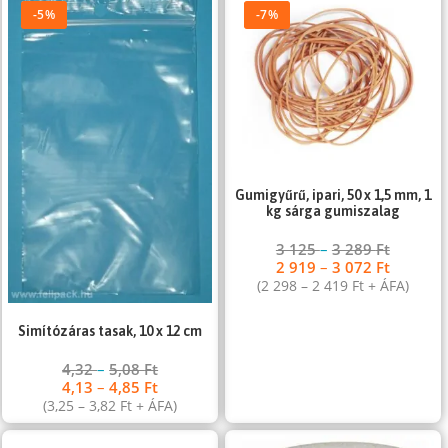
-5%
-7%
Gumigyűrű, ipari, 50 x 1,5 mm, 1
kg sárga gumiszalag
3 125
–
3 289
Ft
2 919
–
3 072
Ft
(
2 298
–
2 419
Ft
+ ÁFA)
Simítózáras tasak, 10 x 12 cm
4,32
–
5,08
Ft
4,13
–
4,85
Ft
(
3,25
–
3,82
Ft
+ ÁFA)