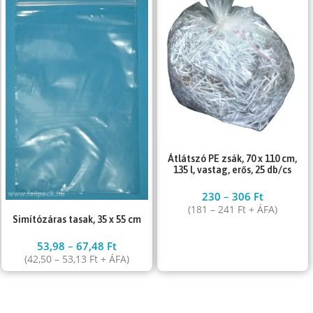
Átlátszó PE zsák, 70 x 110 cm,
135 l, vastag, erős, 25 db/cs
230
–
306
Ft
(
181
–
241
Ft
+ ÁFA)
Simítózáras tasak, 35 x 55 cm
53,98
–
67,48
Ft
(
42,50
–
53,13
Ft
+ ÁFA)