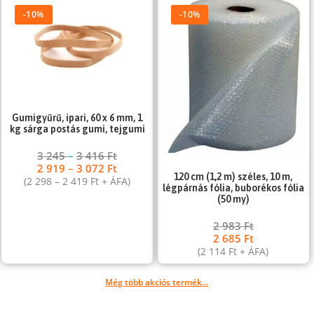
-10%
-10%
Gumigyűrű, ipari, 60 x 6 mm, 1
kg sárga postás gumi, tejgumi
3 245
–
3 416
Ft
2 919
–
3 072
Ft
120 cm (1,2 m) széles, 10 m,
(
2 298
–
2 419
Ft
+ ÁFA)
légpárnás fólia, buborékos fólia
(50 my)
2 983
Ft
2 685
Ft
(
2 114
Ft
+ ÁFA)
Még több akciós termék...