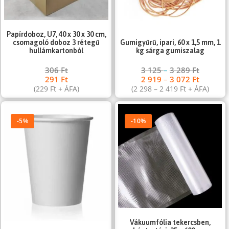
Papírdoboz, U7, 40 x 30 x 30 cm,
csomagoló doboz 3 rétegű
Gumigyűrű, ipari, 60 x 1,5 mm, 1
hullámkartonból
kg sárga gumiszalag
306
Ft
3 125
–
3 289
Ft
291
Ft
2 919
–
3 072
Ft
(
229
Ft
+ ÁFA)
(
2 298
–
2 419
Ft
+ ÁFA)
-5%
-10%
Vákuumfólia tekercsben,