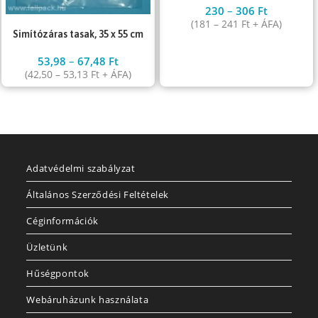
230
–
306
Ft
(
181
–
241
Ft
+ ÁFA)
Simítózáras tasak, 35 x 55 cm
53,98
–
67,48
Ft
(
42,50
–
53,13
Ft
+ ÁFA)
Adatvédelmi szabályzat
Általános Szerződési Feltételek
Céginformációk
Üzletünk
Hűségpontok
Webáruházunk használata