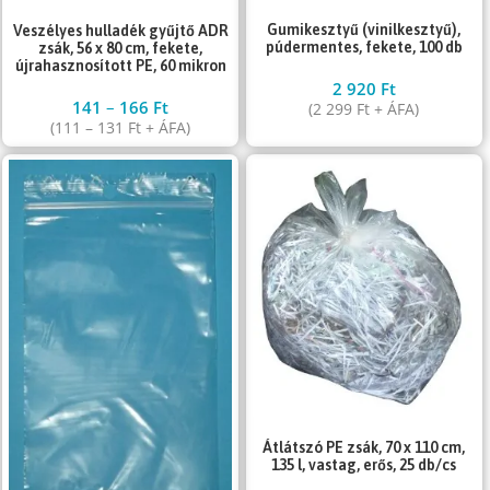
Gumikesztyű (vinilkesztyű),
Veszélyes hulladék gyűjtő ADR
púdermentes, fekete, 100 db
zsák, 56 x 80 cm, fekete,
újrahasznosított PE, 60 mikron
2 920
Ft
141
–
166
Ft
(
2 299
Ft
+ ÁFA)
(
111
–
131
Ft
+ ÁFA)
Átlátszó PE zsák, 70 x 110 cm,
135 l, vastag, erős, 25 db/cs