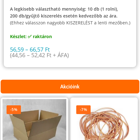
A legkisebb választható mennyiség: 10 db (1 rolni),
200 db/gyűjtő kiszerelés esetén kedvezőbb az ára.
(Ehhez válasszon nagyobb KISZERELÉST a lenti mezőben.)
Készlet: ✅ raktáron
56,59
–
66,57
Ft
(
44,56
–
52,42
Ft
+ ÁFA)
Akcióink
-5%
-7%