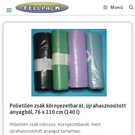
Skip
Menü
to
content
Polietilén zsák környezetbarát, újrahasznosított
anyagból, 76 x 110 cm (140 l)
Polietilén zsák rolnizva. Környezetbarát, mert
újrahasznosított anyagot tartalmaz.