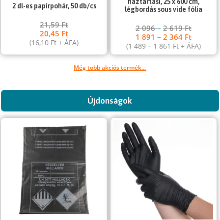
háztartási, 25 x 600 cm,
2 dl-es papírpohár, 50 db/cs
légbordás sous vide fólia
21,59
Ft
2 096
–
2 619
Ft
20,45
Ft
1 891
–
2 364
Ft
(
16,10
Ft
+ ÁFA)
(
1 489
–
1 861
Ft
+ ÁFA)
Még több akciós termék...
Újdonságok