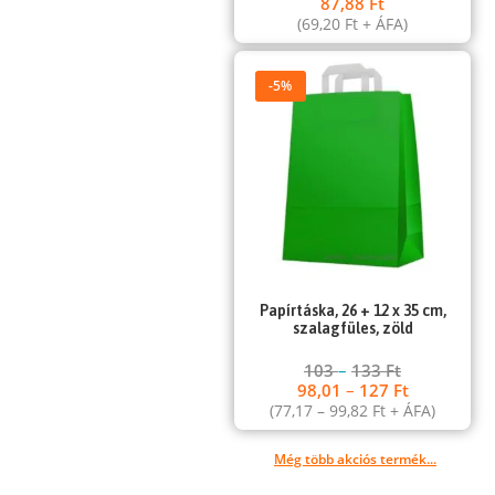
87,88
Ft
(
69,20
Ft
+ ÁFA)
-5%
Papírtáska, 26 + 12 x 35 cm,
szalagfüles, zöld
103
–
133
Ft
98,01
–
127
Ft
(
77,17
–
99,82
Ft
+ ÁFA)
Még több akciós termék...