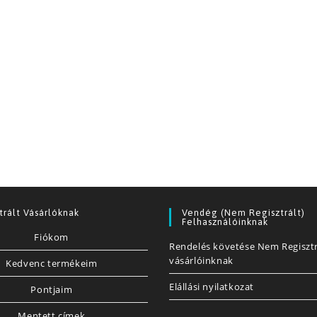
trált Vásárlóknak
Vendég (nem Regisztrált)
Felhasználóinknak
Fiókom
Rendelés követése Nem Regisztr
vásárlóinknak
Kedvenc termékeim
Elállási nyilatkozat
Pontjaim
Mentett címek