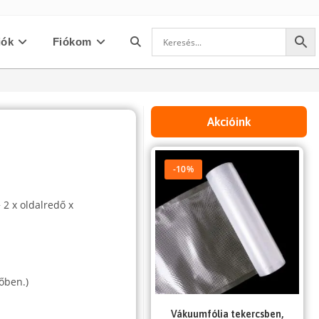
iók
Fiókom
Toggle
website
Akcióink
search
-10%
 2 x oldalredő x
őben.)
Vákuumfólia tekercsben,