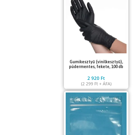
Gumikesztyű (vinilkesztyű),
púdermentes, fekete, 100 db
2 920
Ft
(
2 299
Ft
+ ÁFA)