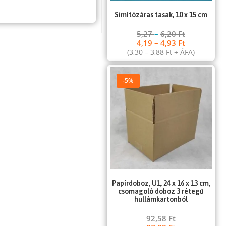
Simítózáras tasak, 10 x 15 cm
5,27
–
6,20
Ft
4,19
–
4,93
Ft
(
3,30
–
3,88
Ft
+ ÁFA)
-5%
Papírdoboz, U1, 24 x 16 x 13 cm,
csomagoló doboz 3 rétegű
hullámkartonból
92,58
Ft