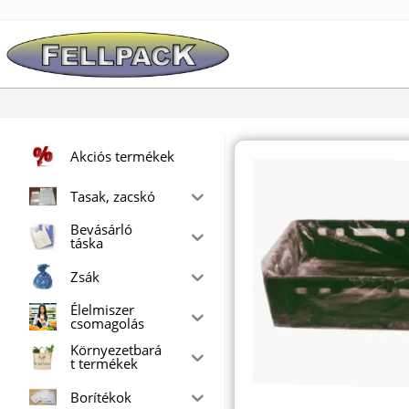
Skip
to
content
Akciós termékek
Tasak, zacskó
Bevásárló
táska
Zsák
Élelmiszer
csomagolás
Környezetbará
t termékek
Borítékok