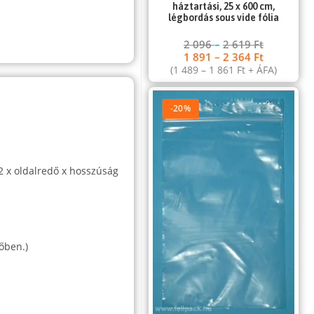
háztartási, 25 x 600 cm,
légbordás sous vide fólia
2 096
–
2 619
Ft
1 891
–
2 364
Ft
(
1 489
–
1 861
Ft
+ ÁFA)
-20%
 2 x oldalredő x hosszúság
őben.)