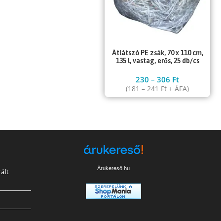
Átlátszó PE zsák, 70 x 110 cm,
135 l, vastag, erős, 25 db/cs
230
–
306
Ft
(
181
–
241
Ft
+ ÁFA)
Árukereső.hu
ált