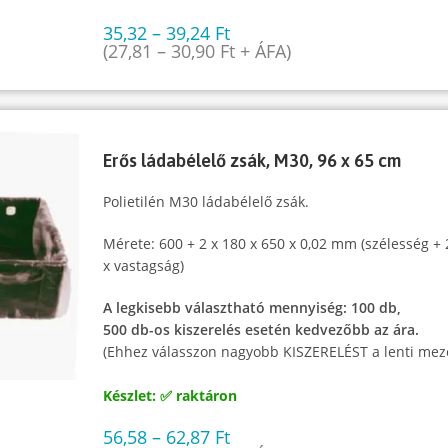
35,32
–
39,24
Ft
(
27,81
–
30,90
Ft
+ ÁFA)
Erős ládabélelő zsák, M30, 96 x 65 cm
Polietilén M30 ládabélelő zsák.
Mérete: 600 + 2 x 180 x 650 x 0,02 mm (szélesség +
x vastagság)
A legkisebb választható mennyiség: 100 db,
500 db-os kiszerelés esetén kedvezőbb az ára.
(Ehhez válasszon nagyobb KISZERELÉST a lenti mez
Készlet: ✅ raktáron
56,58
–
62,87
Ft