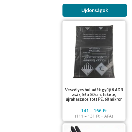
Újdonságok
Veszélyes hulladék gyűjtő ADR
zsák, 56 x 80 cm, fekete,
újrahasznosított PE, 60 mikron
141
–
166
Ft
(
111
–
131
Ft
+ ÁFA)