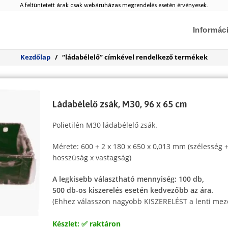
A feltüntetett árak csak webáruházas megrendelés esetén érvényesek.
Informác
Kezdőlap
/
“ládabélelő” címkével rendelkező termékek
Ládabélelő zsák, M30, 96 x 65 cm
Polietilén M30 ládabélelő zsák.
Mérete: 600 + 2 x 180 x 650 x 0,013 mm (szélesség +
hosszúság x vastagság)
A legkisebb választható mennyiség: 100 db,
500 db-os kiszerelés esetén kedvezőbb az ára.
(Ehhez válasszon nagyobb KISZERELÉST a lenti mez
Készlet: ✅ raktáron