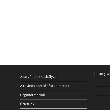
Regisz
Adatvédelmi szabályzat
Általános Szerződési Feltételek
Céginformációk
Üzletünk