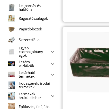
Légpárnás és
habfólia
Ragasztószalagok
Papírdobozok
Sztreccsfólia
Egyéb
csomagolóany
agok
Lezáró
eszközök
Lezárható
termékek
Irodaszerek, irodai
termékek
Termékek
áruküldéshez
Építkezés, felújítás