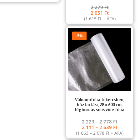
2 279
Ft
2 051
Ft
(
1 615
Ft
+ ÁFA)
-5%
Vákuumfólia tekercsben,
háztartási, 28 x 600 cm,
légbordás sous vide fólia
2 223
–
2 778
Ft
2 111
–
2 639
Ft
(
1 663
–
2 078
Ft
+ ÁFA)