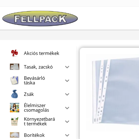
Skip
to
content
Akciós termékek
Tasak, zacskó
Bevásárló
táska
Zsák
Élelmiszer
csomagolás
Környezetbará
t termékek
Borítékok