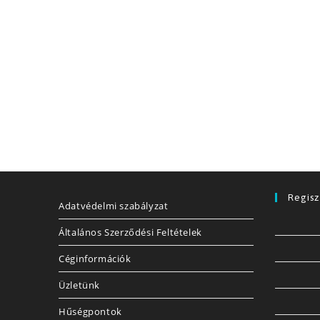
Regisz
Adatvédelmi szabályzat
Általános Szerződési Feltételek
Céginformációk
Üzletünk
Hűségpontok