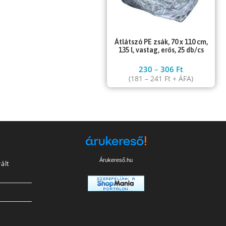
Átlátszó PE zsák, 70 x 110 cm,
135 l, vastag, erős, 25 db/cs
230
–
306
Ft
(
181
–
241
Ft
+ ÁFA)
Árukereső.hu
ált