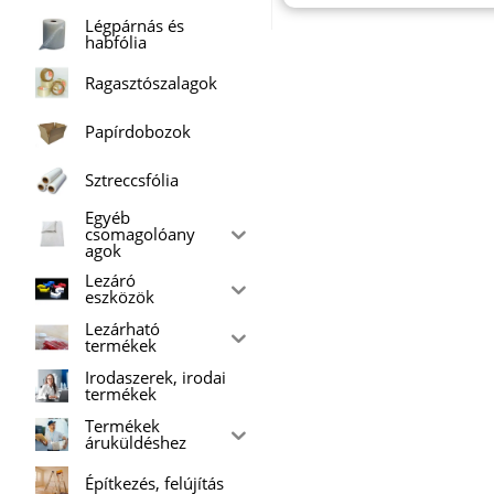
Légpárnás és
habfólia
Ragasztószalagok
Papírdobozok
Sztreccsfólia
Egyéb
csomagolóany
agok
Lezáró
eszközök
Lezárható
termékek
Irodaszerek, irodai
termékek
Termékek
áruküldéshez
Építkezés, felújítás