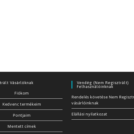
trált Vásárlóknak
Vendég (nem Regisztrált)
Felhasználóinknak
Fiókom
Rendelés követése Nem Regisztr
vásárlóinknak
Kedvenc termékeim
Elállási nyilatkozat
Pontjaim
Mentett címek