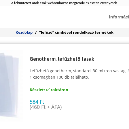
A feltüntetett árak csak webáruházas megrendelés esetén érvényesek.
Informác
Kezdőlap
/
“lefűző” címkével rendelkező termékek
Genotherm, lefűzhető tasak
Lefűzhető genotherm, standard, 30 mikron vastag, é
1 csomagban 100 db található.
Készlet: ✅ raktáron
584
Ft
(
460
Ft
+ ÁFA)