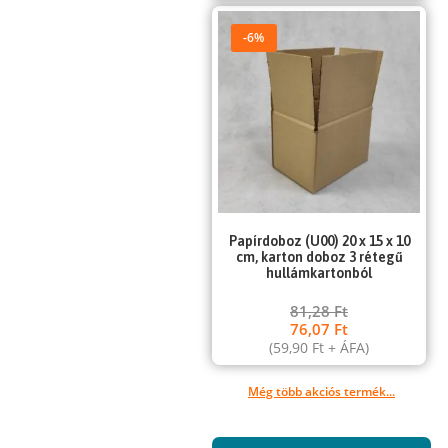
-6%
Papírdoboz (U00) 20 x 15 x 10
cm, karton doboz 3 rétegű
hullámkartonból
81,28
Ft
76,07
Ft
(
59,90
Ft
+ ÁFA)
Még több akciós termék...