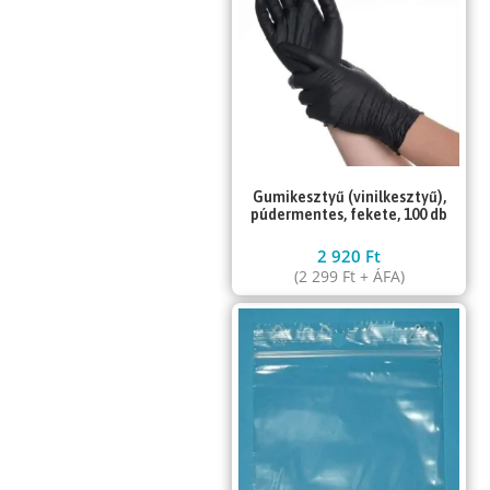
Gumikesztyű (vinilkesztyű),
púdermentes, fekete, 100 db
2 920
Ft
(
2 299
Ft
+ ÁFA)