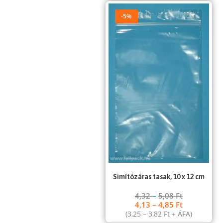
-5%
Simítózáras tasak, 10 x 12 cm
4,32
–
5,08
Ft
4,13
–
4,85
Ft
(
3,25
–
3,82
Ft
+ ÁFA)