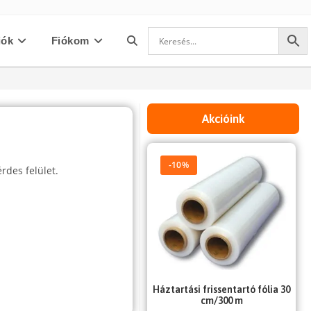
iók
Fiókom
Toggle
website
Akcióink
search
-10%
rdes felület.
Háztartási frissentartó fólia 30
cm/300 m