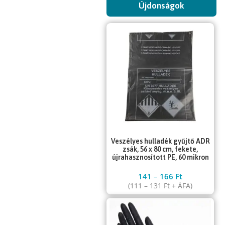
Újdonságok
Veszélyes hulladék gyűjtő ADR
zsák, 56 x 80 cm, fekete,
újrahasznosított PE, 60 mikron
141
–
166
Ft
(
111
–
131
Ft
+ ÁFA)