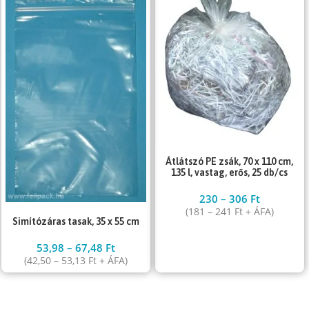
Átlátszó PE zsák, 70 x 110 cm,
135 l, vastag, erős, 25 db/cs
230
–
306
Ft
(
181
–
241
Ft
+ ÁFA)
Simítózáras tasak, 35 x 55 cm
53,98
–
67,48
Ft
(
42,50
–
53,13
Ft
+ ÁFA)