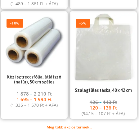
(
1 489
–
1 861
Ft
+ ÁFA)
-10%
-5%
Kézi sztreccsfólia, átlátszó
(natúr), 50 cm széles
Szalagfüles táska, 40 x 42 cm
1 878
–
2 210
Ft
1 695
–
1 994
Ft
126
–
143
Ft
(
1 335
–
1 570
Ft
+ ÁFA)
120
–
136
Ft
(
94,15
–
107
Ft
+ ÁFA)
Még több akciós termék...