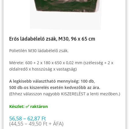
Erős ládabélelő zsák, M30, 96 x 65 cm
Polietilén M30 ládabélelő zsák.
Mérete: 600 + 2 x 180 x 650 x 0,02 mm (szélesség + 2 x
oldalredő x hosszúság x vastagság)
A legkisebb választható mennyiség: 100 db,
500 db-os kiszerelés esetén kedvezőbb az ára.
(Ehhez válasszon nagyobb KISZERELÉST a lenti mezőben.)
Készlet: ✅ raktáron
56,58
–
62,87
Ft
(
44,55
–
49,50
Ft
+ ÁFA)