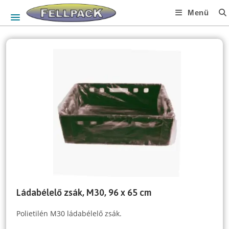
Skip
Menü
to
content
Ládabélelő zsák, M30, 96 x 65 cm
Polietilén M30 ládabélelő zsák.