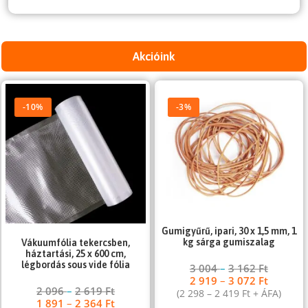
Akcióink
-10%
-3%
Gumigyűrű, ipari, 30 x 1,5 mm, 1
kg sárga gumiszalag
Vákuumfólia tekercsben,
háztartási, 25 x 600 cm,
légbordás sous vide fólia
3 004
–
3 162
Ft
2 919
–
3 072
Ft
2 096
–
2 619
Ft
(
2 298
–
2 419
Ft
+ ÁFA)
1 891
–
2 364
Ft