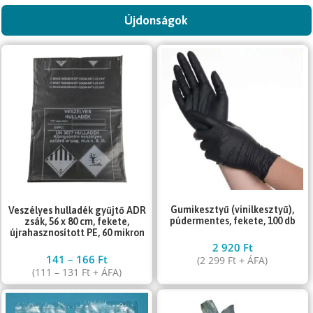
Újdonságok
Gumikesztyű (vinilkesztyű),
Veszélyes hulladék gyűjtő ADR
púdermentes, fekete, 100 db
zsák, 56 x 80 cm, fekete,
újrahasznosított PE, 60 mikron
2 920
Ft
141
–
166
Ft
(
2 299
Ft
+ ÁFA)
(
111
–
131
Ft
+ ÁFA)