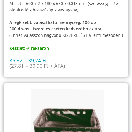
Mérete: 600 + 2 x 180 x 650 x 0,013 mm (szélesség + 2 x
oldalredő x hosszúság x vastagság)
A legkisebb választható mennyiség: 100 db,
500 db-os kiszerelés esetén kedvezőbb az ára.
(Ehhez válasszon nagyobb KISZERELÉST a lenti mezőben.)
Készlet: ✅ raktáron
35,32
–
39,24
Ft
(
27,81
–
30,90
Ft
+ ÁFA)