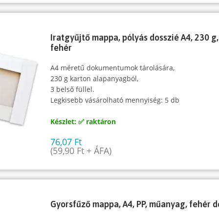
Iratgyűjtő mappa, pólyás dosszié A4, 230 g,
fehér
A4 méretű dokumentumok tárolására,
230 g karton alapanyagból,
3 belső füllel.
Legkisebb vásárolható mennyiség: 5 db
Készlet: ✅ raktáron
76,07
Ft
(
59,90
Ft
+ ÁFA)
Gyorsfűző mappa, A4, PP, műanyag, fehér d