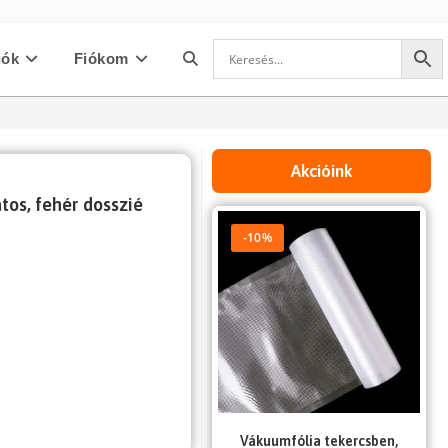
iók
Fiókom
Toggle
website
Akcióink
tos, fehér dosszié
search
-10%
Vákuumfólia tekercsben,