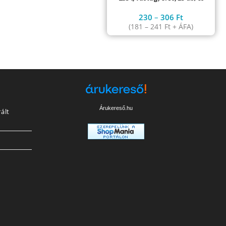
230
–
306
Ft
(
181
–
241
Ft
+ ÁFA)
Árukereső.hu
ált