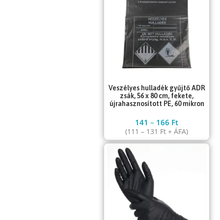
Veszélyes hulladék gyűjtő ADR
zsák, 56 x 80 cm, fekete,
újrahasznosított PE, 60 mikron
141
–
166
Ft
(
111
–
131
Ft
+ ÁFA)