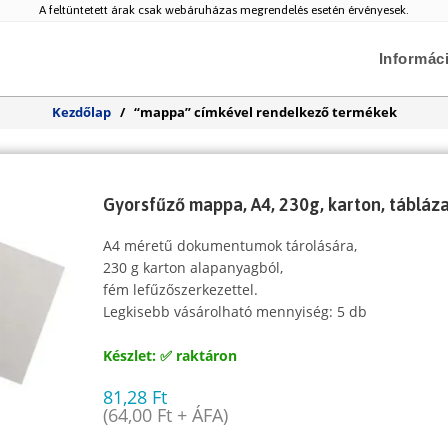
A feltüntetett árak csak webáruházas megrendelés esetén érvényesek.
Informác
Kezdőlap
/
“mappa” címkével rendelkező termékek
Gyorsfűző mappa, A4, 230g, karton, tábláza
A4 méretű dokumentumok tárolására,
230 g karton alapanyagból,
fém lefűzőszerkezettel.
Legkisebb vásárolható mennyiség: 5 db
Készlet: ✅ raktáron
81,28
Ft
(
64,00
Ft
+ ÁFA)