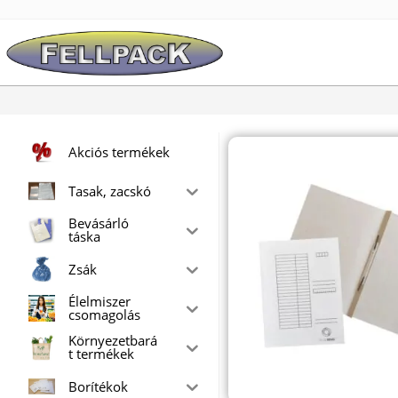
Skip
to
content
Akciós termékek
Tasak, zacskó
Bevásárló
táska
Zsák
Élelmiszer
csomagolás
Környezetbará
t termékek
Borítékok