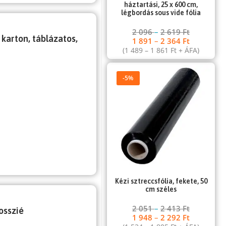
háztartási, 25 x 600 cm,
légbordás sous vide fólia
2 096
–
2 619
Ft
 karton, táblázatos,
1 891
–
2 364
Ft
(
1 489
–
1 861
Ft
+ ÁFA)
-5%
Kézi sztreccsfólia, fekete, 50
cm széles
2 051
–
2 413
Ft
osszié
1 948
–
2 292
Ft