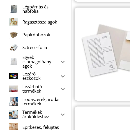
Légpárnás és
habfólia
Ragasztószalagok
Papírdobozok
Sztreccsfólia
Egyéb
csomagolóany
agok
Lezáró
eszközök
Lezárható
termékek
Irodaszerek, irodai
termékek
Termékek
áruküldéshez
Építkezés, felújítás