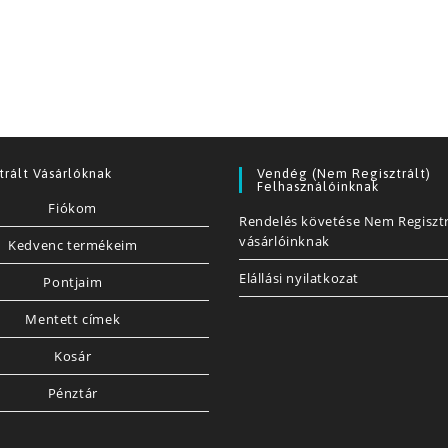
trált Vásárlóknak
Vendég (nem Regisztrált)
Felhasználóinknak
Fiókom
Rendelés követése Nem Regisztr
vásárlóinknak
Kedvenc termékeim
Elállási nyilatkozat
Pontjaim
Mentett címek
Kosár
Pénztár