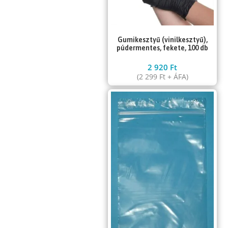
Gumikesztyű (vinilkesztyű),
púdermentes, fekete, 100 db
2 920
Ft
(
2 299
Ft
+ ÁFA)