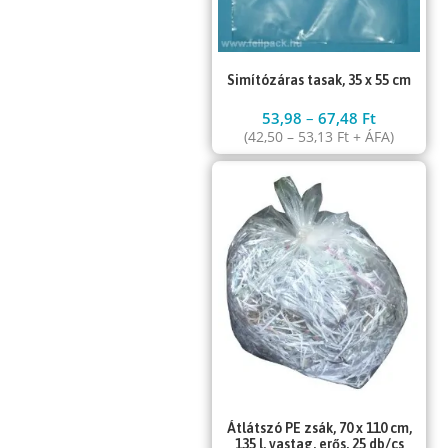
Simítózáras tasak, 35 x 55 cm
53,98
–
67,48
Ft
(
42,50
–
53,13
Ft
+ ÁFA)
Átlátszó PE zsák, 70 x 110 cm,
135 l, vastag, erős, 25 db/cs