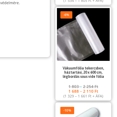
(
1 534
–
1 805
Ft
+ ÁFA)
s védelmére.
-6%
Vákuumfólia tekercsben,
háztartási, 20 x 600 cm,
légbordás sous vide fólia
1 803
–
2 254
Ft
1 688
–
2 110
Ft
(
1 329
–
1 661
Ft
+ ÁFA)
-10%