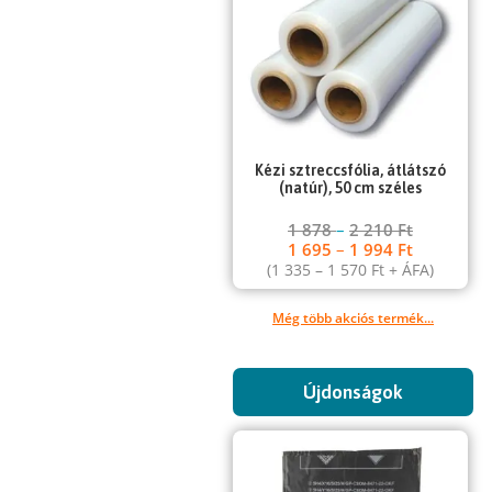
Kézi sztreccsfólia, átlátszó
(natúr), 50 cm széles
1 878
–
2 210
Ft
1 695
–
1 994
Ft
(
1 335
–
1 570
Ft
+ ÁFA)
Még több akciós termék...
Újdonságok