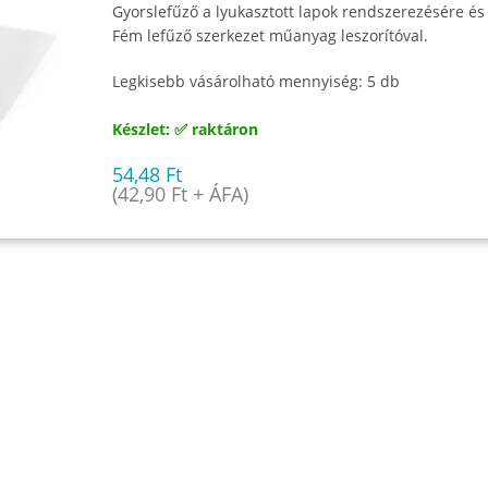
Gyorslefűző a lyukasztott lapok rendszerezésére é
Fém lefűző szerkezet műanyag leszorítóval.
Legkisebb vásárolható mennyiség: 5 db
Készlet: ✅ raktáron
54,48
Ft
(
42,90
Ft
+ ÁFA)