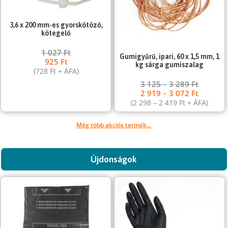
3,6 x 200 mm-es gyorskötöző,
kötegelő
1 027
Ft
Gumigyűrű, ipari, 60 x 1,5 mm, 1
925
Ft
kg sárga gumiszalag
(
728
Ft
+ ÁFA)
3 125
–
3 289
Ft
2 919
–
3 072
Ft
(
2 298
–
2 419
Ft
+ ÁFA)
Még több akciós termék...
Újdonságok