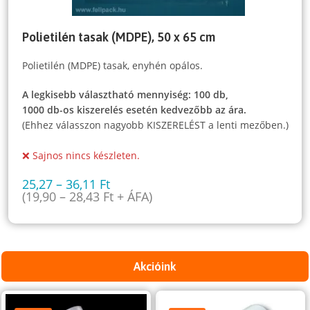
Polietilén tasak (MDPE), 50 x 65 cm
Polietilén (MDPE) tasak, enyhén opálos.
A legkisebb választható mennyiség: 100 db,
1000 db-os kiszerelés esetén kedvezőbb az ára.
(Ehhez válasszon nagyobb KISZERELÉST a lenti mezőben.)
❌ Sajnos nincs készleten.
25,27
–
36,11
Ft
(
19,90
–
28,43
Ft
+ ÁFA)
Akcióink