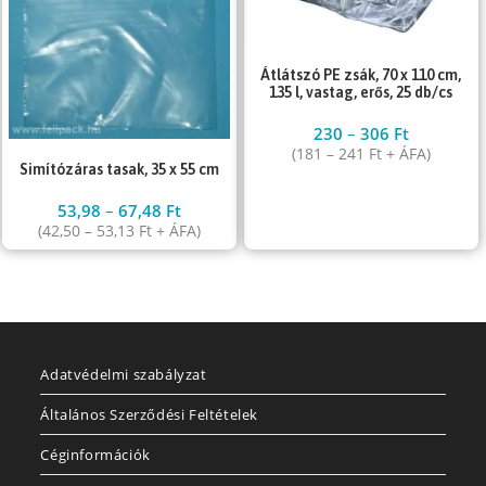
Átlátszó PE zsák, 70 x 110 cm,
135 l, vastag, erős, 25 db/cs
230
–
306
Ft
(
181
–
241
Ft
+ ÁFA)
Simítózáras tasak, 35 x 55 cm
53,98
–
67,48
Ft
(
42,50
–
53,13
Ft
+ ÁFA)
Adatvédelmi szabályzat
Általános Szerződési Feltételek
Céginformációk