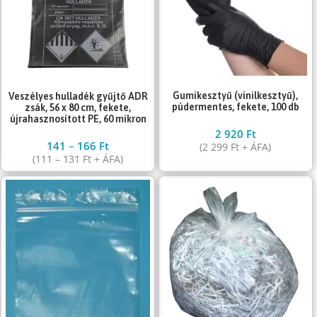
Gumikesztyű (vinilkesztyű),
Veszélyes hulladék gyűjtő ADR
púdermentes, fekete, 100 db
zsák, 56 x 80 cm, fekete,
újrahasznosított PE, 60 mikron
2 920
Ft
141
–
166
Ft
(
2 299
Ft
+ ÁFA)
(
111
–
131
Ft
+ ÁFA)