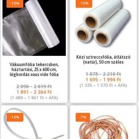
-10%
-10%
Kézi sztreccsfólia, átlátszó
(natúr), 50 cm széles
Vákuumfólia tekercsben,
háztartási, 25 x 600 cm,
1 878
–
2 210
Ft
légbordás sous vide fólia
1 695
–
1 994
Ft
(
1 335
–
1 570
Ft
+ ÁFA)
2 096
–
2 619
Ft
1 891
–
2 364
Ft
(
1 489
–
1 861
Ft
+ ÁFA)
-10%
-7%