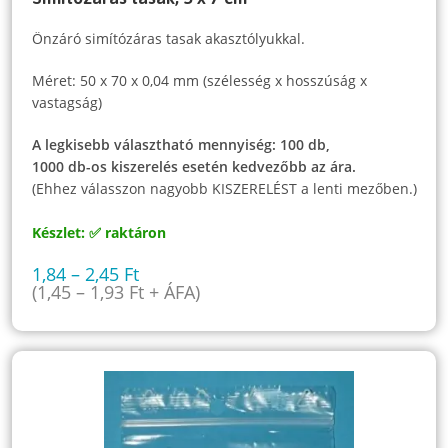
Önzáró simítózáras tasak akasztólyukkal.
Méret: 50 x 70 x 0,04 mm (szélesség x hosszúság x
vastagság)
A legkisebb választható mennyiség: 100 db,
1000 db-os kiszerelés esetén kedvezőbb az ára.
(Ehhez válasszon nagyobb KISZERELÉST a lenti mezőben.)
Készlet: ✅ raktáron
1,84
–
2,45
Ft
(
1,45
–
1,93
Ft
+ ÁFA)