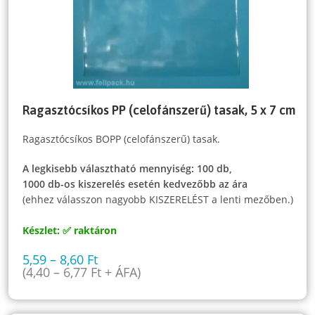
Ragasztócsíkos PP (celofánszerű) tasak, 5 x 7 cm
Ragasztócsíkos BOPP (celofánszerű) tasak.
A legkisebb választható mennyiség: 100 db,
1000 db-os kiszerelés esetén kedvezőbb az ára
(ehhez válasszon nagyobb KISZERELÉST a lenti mezőben.)
Készlet: ✅ raktáron
5,59
–
8,60
Ft
(
4,40
–
6,77
Ft
+ ÁFA)