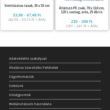
Simítózáras tasak, 35 x 55 cm
Átlátszó PE zsák, 70 x 110 cm,
135 l, vastag, erős, 25 db/cs
53,98
–
67,48
Ft
(
42,50
–
53,13
Ft
+ ÁFA)
230
–
306
Ft
(
181
–
241
Ft
+ ÁFA)
Adatvédelmi szabályzat
Általános Szerződési Feltételek
Céginformációk
Üzletünk
Hűségpontok
Webáruházunk használata