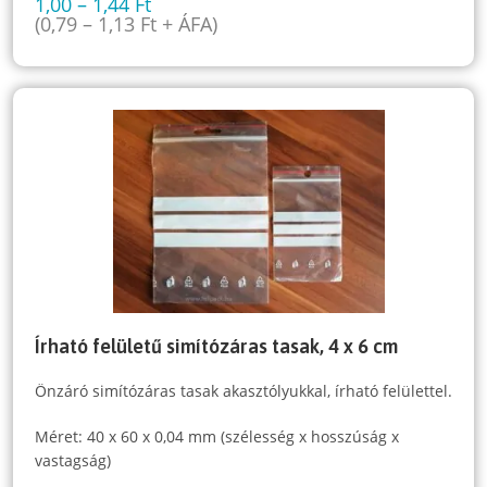
1,00
–
1,44
Ft
(
0,79
–
1,13
Ft
+ ÁFA)
Írható felületű simítózáras tasak, 4 x 6 cm
Önzáró simítózáras tasak akasztólyukkal, írható felülettel.
Méret: 40 x 60 x 0,04 mm (szélesség x hosszúság x
vastagság)