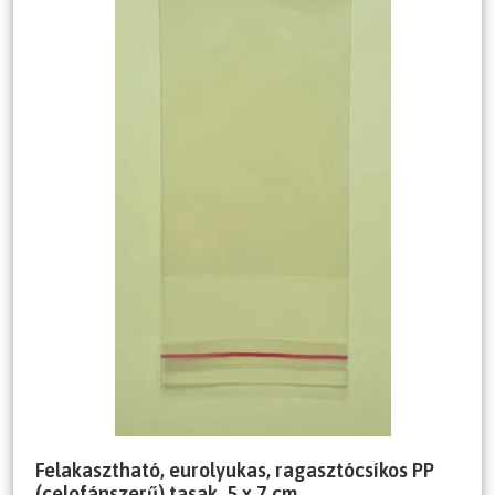
Felakasztható, eurolyukas, ragasztócsíkos PP
(celofánszerű) tasak, 5 x 7 cm