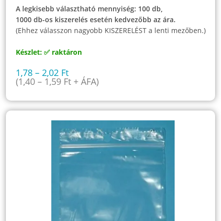
A legkisebb választható mennyiség: 100 db,
1000 db-os kiszerelés esetén kedvezőbb az ára.
(Ehhez válasszon nagyobb KISZERELÉST a lenti mezőben.)
Készlet: ✅ raktáron
1,78
–
2,02
Ft
(
1,40
–
1,59
Ft
+ ÁFA)