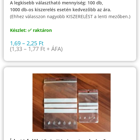
A legkisebb választható mennyiség: 100 db,
1000 db-os kiszerelés esetén kedvezőbb az ára.
(Ehhez válasszon nagyobb KISZERELÉST a lenti mezőben.)
Készlet: ✅ raktáron
1,69
–
2,25
Ft
(
1,33
–
1,77
Ft
+ ÁFA)