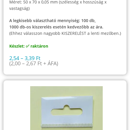
Méret: 50 x 70 x 0,05 mm (szélesség x hosszúság x
vastagság)
A legkisebb választható mennyiség: 100 db,
1000 db-os kiszerelés esetén kedvezőbb az ára.
(Ehhez válasszon nagyobb KISZERELÉST a lenti mezőben.)
Készlet: ✅ raktáron
2,54
–
3,39
Ft
(
2,00
–
2,67
Ft
+ ÁFA)