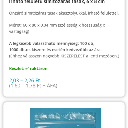
Írható felületű simítózáras tasak, 6 x 8 cm
Önzáró simítózáras tasak akasztólyukkal, írható felülettel.
Méret: 60 x 80 x 0,04 mm (szélesség x hosszúság x
vastagság)
A legkisebb választható mennyiség: 100 db,
1000 db-os kiszerelés esetén kedvezőbb az ára.
(Ehhez válasszon nagyobb KISZERELÉST a lenti mezőben.)
Készlet: ✅ raktáron
2,03
–
2,26
Ft
(
1,60
–
1,78
Ft
+ ÁFA)