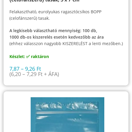
Felakasztható, eurolyukas ragasztócsíkos BOPP
(celofánszerű) tasak.
A legkisebb választható mennyiség: 100 db,
1000 db-os kiszerelés esetén kedvezőbb az ára
(ehhez válasszon nagyobb KISZERELÉST a lenti mezőben.)
Készlet: ✅ raktáron
7,87
–
9,26
Ft
(
6,20
–
7,29
Ft
+ ÁFA)