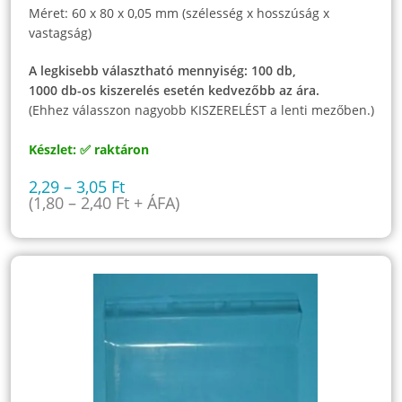
Méret: 60 x 80 x 0,05 mm (szélesség x hosszúság x
vastagság)
A legkisebb választható mennyiség: 100 db,
1000 db-os kiszerelés esetén kedvezőbb az ára.
(Ehhez válasszon nagyobb KISZERELÉST a lenti mezőben.)
Készlet: ✅ raktáron
2,29
–
3,05
Ft
(
1,80
–
2,40
Ft
+ ÁFA)