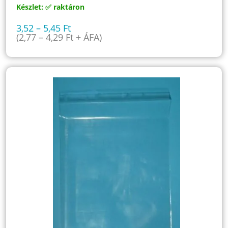
Készlet: ✅ raktáron
3,52
–
5,45
Ft
(
2,77
–
4,29
Ft
+ ÁFA)