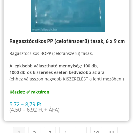
Ragasztócsíkos PP (celofánszerű) tasak, 6 x 9 cm
Ragasztócsíkos BOPP (celofánszerű) tasak.
A legkisebb választható mennyiség: 100 db,
1000 db-os kiszerelés esetén kedvezőbb az ára
(ehhez válasszon nagyobb KISZERELÉST a lenti mezőben.)
Készlet: ✅ raktáron
5,72
–
8,79
Ft
(
4,50
–
6,92
Ft
+ ÁFA)
1
2
3
4
…
10
11