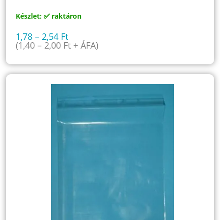
Készlet: ✅ raktáron
1,78
–
2,54
Ft
(
1,40
–
2,00
Ft
+ ÁFA)