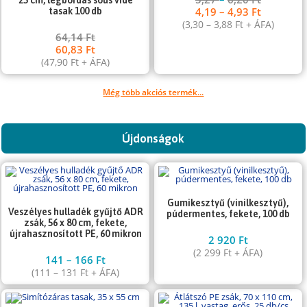
4,19
–
4,93
Ft
tasak 100 db
(
3,30
–
3,88
Ft
+ ÁFA)
64,14
Ft
60,83
Ft
(
47,90
Ft
+ ÁFA)
Még több akciós termék...
Újdonságok
Gumikesztyű (vinilkesztyű),
Veszélyes hulladék gyűjtő ADR
púdermentes, fekete, 100 db
zsák, 56 x 80 cm, fekete,
újrahasznosított PE, 60 mikron
2 920
Ft
(
2 299
Ft
+ ÁFA)
141
–
166
Ft
(
111
–
131
Ft
+ ÁFA)