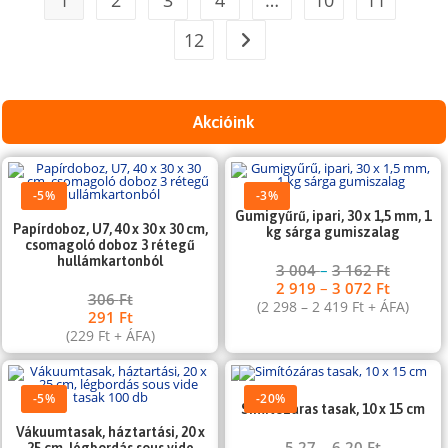
12
Akcióink
-5%
-3%
Gumigyűrű, ipari, 30 x 1,5 mm, 1
Papírdoboz, U7, 40 x 30 x 30 cm,
kg sárga gumiszalag
csomagoló doboz 3 rétegű
hullámkartonból
3 004
–
3 162
Ft
2 919
–
3 072
Ft
306
Ft
(
2 298
–
2 419
Ft
+ ÁFA)
291
Ft
(
229
Ft
+ ÁFA)
-5%
-20%
Simítózáras tasak, 10 x 15 cm
Vákuumtasak, háztartási, 20 x
5,27
–
6,20
Ft
25 cm, légbordás sous vide