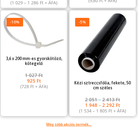
(
9,80
Ft
+ ÁFA)
(
1 029
–
1 286
Ft
+ ÁFA)
-10%
-5%
3,6 x 200 mm-es gyorskötöző,
kötegelő
1 027
Ft
925
Ft
Kézi sztreccsfólia, fekete, 50
(
728
Ft
+ ÁFA)
cm széles
2 051
–
2 413
Ft
1 948
–
2 292
Ft
(
1 534
–
1 805
Ft
+ ÁFA)
Még több akciós termék...