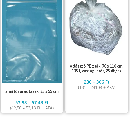
Átlátszó PE zsák, 70 x 110 cm,
135 l, vastag, erős, 25 db/cs
230
–
306
Ft
(
181
–
241
Ft
+ ÁFA)
Simítózáras tasak, 35 x 55 cm
53,98
–
67,48
Ft
(
42,50
–
53,13
Ft
+ ÁFA)