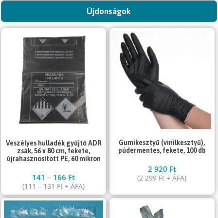
Újdonságok
Gumikesztyű (vinilkesztyű),
Veszélyes hulladék gyűjtő ADR
púdermentes, fekete, 100 db
zsák, 56 x 80 cm, fekete,
újrahasznosított PE, 60 mikron
2 920
Ft
141
–
166
Ft
(
2 299
Ft
+ ÁFA)
(
111
–
131
Ft
+ ÁFA)