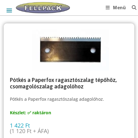
Skip
Menü
to
content
Pótkés a Paperfox ragasztószalag tépőhöz,
csomagolószalag adagolóhoz
Pótkés a Paperfox ragasztószalag adagolóhoz.
Készlet: ✅ raktáron
1 422
Ft
(
1 120
Ft
+ ÁFA)