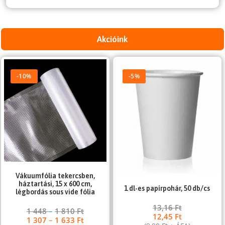
Akcióink
-10%
-5%
Vákuumfólia tekercsben,
háztartási, 15 x 600 cm,
1 dl-es papírpohár, 50 db/cs
légbordás sous vide fólia
13,16
Ft
1 448
–
1 810
Ft
12,45
Ft
1 307
–
1 633
Ft