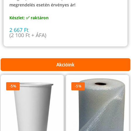
megrendelés esetén érvényes ár!
Készlet: ✅ raktáron
2 667
Ft
(
2 100
Ft
+ ÁFA)
Akcióink
-5%
-5%