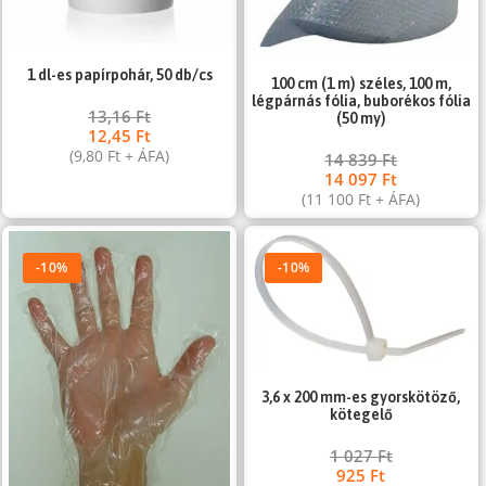
1 dl-es papírpohár, 50 db/cs
100 cm (1 m) széles, 100 m,
légpárnás fólia, buborékos fólia
13,16
Ft
(50 my)
12,45
Ft
(
9,80
Ft
+ ÁFA)
14 839
Ft
14 097
Ft
(
11 100
Ft
+ ÁFA)
-10%
-10%
3,6 x 200 mm-es gyorskötöző,
kötegelő
1 027
Ft
925
Ft