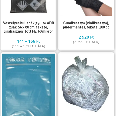
Gumikesztyű (vinilkesztyű),
Veszélyes hulladék gyűjtő ADR
púdermentes, fekete, 100 db
zsák, 56 x 80 cm, fekete,
újrahasznosított PE, 60 mikron
2 920
Ft
141
–
166
Ft
(
2 299
Ft
+ ÁFA)
(
111
–
131
Ft
+ ÁFA)