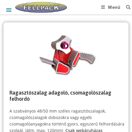
Skip
Menü
to
content
Ragasztószalag adagoló, csomagolószalag
felhordó
A szabványos 48/50 mm széles ragasztószalagok,
csomagolószalagok dobozokra vagy egyéb
csomagolóanyagokra történő gyors, egyszerű felhordására
szolgál. (átm. max. 120mm)
Csak webáruházas