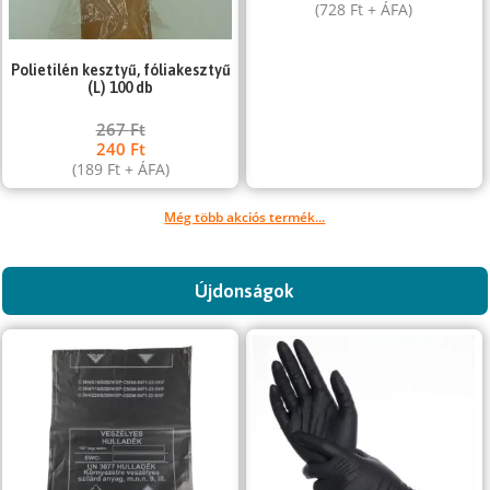
(
728
Ft
+ ÁFA)
Polietilén kesztyű, fóliakesztyű
(L) 100 db
267
Ft
240
Ft
(
189
Ft
+ ÁFA)
Még több akciós termék...
Újdonságok