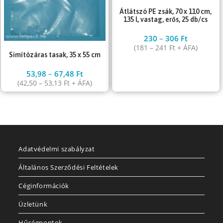
Átlátszó PE zsák, 70 x 110 cm,
135 l, vastag, erős, 25 db/cs
230
–
306
Ft
(
181
–
241
Ft
+ ÁFA)
Simítózáras tasak, 35 x 55 cm
53,98
–
67,48
Ft
(
42,50
–
53,13
Ft
+ ÁFA)
Adatvédelmi szabályzat
Általános Szerződési Feltételek
Céginformációk
Üzletünk
Hűségpontok