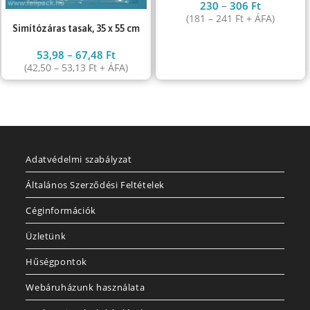
230
–
306
Ft
(
181
–
241
Ft
+ ÁFA)
Simítózáras tasak, 35 x 55 cm
53,98
–
67,48
Ft
(
42,50
–
53,13
Ft
+ ÁFA)
Adatvédelmi szabályzat
Általános Szerződési Feltételek
Céginformációk
Üzletünk
Hűségpontok
Webáruházunk használata