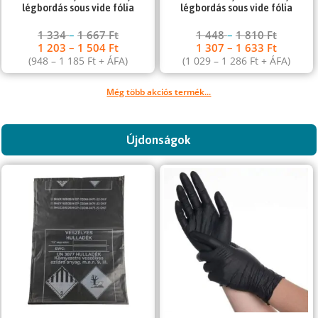
légbordás sous vide fólia
légbordás sous vide fólia
1 334
–
1 667
Ft
1 448
–
1 810
Ft
1 203
–
1 504
Ft
1 307
–
1 633
Ft
(
948
–
1 185
Ft
+ ÁFA)
(
1 029
–
1 286
Ft
+ ÁFA)
Még több akciós termék...
Újdonságok