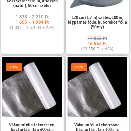
Kézi sztreccsfólia, átlátszó
(natúr), 50 cm széles
1 878
–
2 210
Ft
120 cm (1,2 m) széles, 100 m,
1 695
–
1 994
Ft
légpárnás fólia, buborékos fólia
(
1 335
–
1 570
Ft
+ ÁFA)
(50 my)
17 855
Ft
16 962
Ft
(
13 356
Ft
+ ÁFA)
-10%
-10%
Vákuumfólia tekercsben,
Vákuumfólia tekercsben,
háztartási, 12 x 600 cm,
háztartási, 15 x 600 cm,