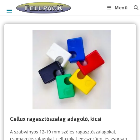
Skip
Menü
to
content
Cellux ragasztószalag adagoló, kicsi
A szabványos 12-19 mm széles ragasztószalagokat,
csomagolószalagokat, celluxokat egyszerűen, és gyorsan