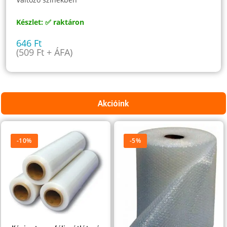
Készlet: ✅ raktáron
646
Ft
(
509
Ft
+ ÁFA)
Akcióink
-10%
-5%