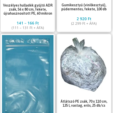
Gumikesztyű (vinilkesztyű),
Veszélyes hulladék gyűjtő ADR
púdermentes, fekete, 100 db
zsák, 56 x 80 cm, fekete,
újrahasznosított PE, 60 mikron
2 920
Ft
141
–
166
Ft
(
2 299
Ft
+ ÁFA)
(
111
–
131
Ft
+ ÁFA)
Átlátszó PE zsák, 70 x 110 cm,
135 l, vastag, erős, 25 db/cs