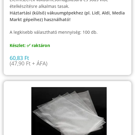
ételkészítésre alkalmas tasak.
Háztartási (külső) vákuumgépekhez (pl. Lidl, Aldi, Media
Markt gépeihez) használható!
A legkisebb választható mennyiség: 100 db.
Készlet: ✅ raktáron
60,83
Ft
(
47,90
Ft
+ ÁFA)