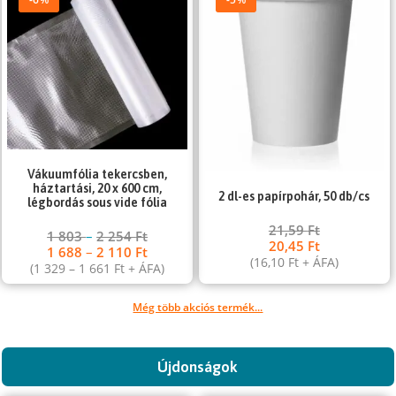
Vákuumfólia tekercsben,
háztartási, 20 x 600 cm,
2 dl-es papírpohár, 50 db/cs
légbordás sous vide fólia
21,59
Ft
1 803
–
2 254
Ft
20,45
Ft
1 688
–
2 110
Ft
(
16,10
Ft
+ ÁFA)
(
1 329
–
1 661
Ft
+ ÁFA)
Még több akciós termék...
Újdonságok