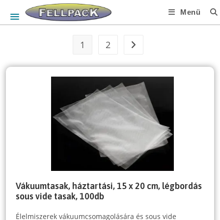
Skip
Menü
to
content
1
2
Vákuumtasak, háztartási, 15 x 20 cm, légbordás
sous vide tasak, 100db
Élelmiszerek vákuumcsomagolására és sous vide