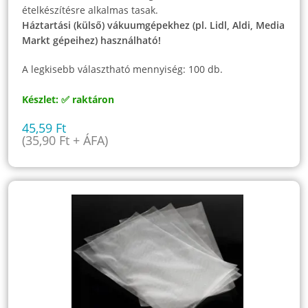
ételkészítésre alkalmas tasak.
Háztartási (külső) vákuumgépekhez (pl. Lidl, Aldi, Media
Markt gépeihez) használható!
A legkisebb választható mennyiség: 100 db.
Készlet: ✅ raktáron
45,59
Ft
(
35,90
Ft
+ ÁFA)