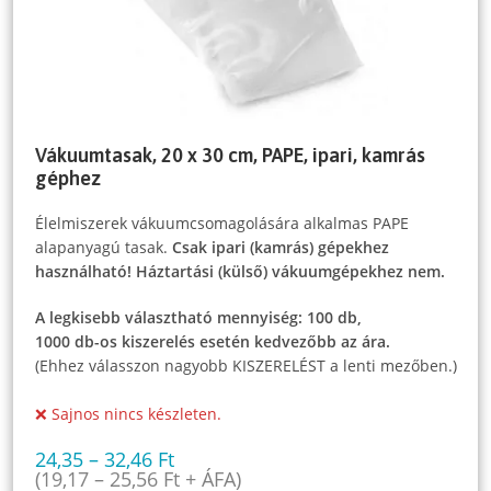
Vákuumtasak, 20 x 30 cm, PAPE, ipari, kamrás
géphez
Élelmiszerek vákuumcsomagolására alkalmas PAPE
alapanyagú tasak.
Csak ipari (kamrás) gépekhez
használható! Háztartási (külső) vákuumgépekhez nem.
A legkisebb választható mennyiség: 100 db,
1000 db-os kiszerelés esetén kedvezőbb az ára.
(Ehhez válasszon nagyobb KISZERELÉST a lenti mezőben.)
❌ Sajnos nincs készleten.
24,35
–
32,46
Ft
(
19,17
–
25,56
Ft
+ ÁFA)