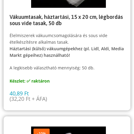
Vákuumtasak, háztartási, 15 x 20 cm, légbordás
sous vide tasak, 50 db
Élelmiszerek vákuumcsomagolására és sous vide
ételkészítésre alkalmas tasak.
Háztartási (külső) vákuumgépekhez (pl. Lidl, Aldi, Media
Markt gépeihez) használható!
A legkisebb választható mennyiség: 50 db.
Készlet: ✅ raktáron
40,89
Ft
(
32,20
Ft
+ ÁFA)
-10%