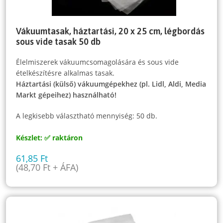
Vákuumtasak, háztartási, 20 x 25 cm, légbordás
sous vide tasak 50 db
Élelmiszerek vákuumcsomagolására és sous vide
ételkészítésre alkalmas tasak.
Háztartási (külső) vákuumgépekhez (pl. Lidl, Aldi, Media
Markt gépeihez) használható!
A legkisebb választható mennyiség: 50 db.
Készlet: ✅ raktáron
61,85
Ft
(
48,70
Ft
+ ÁFA)