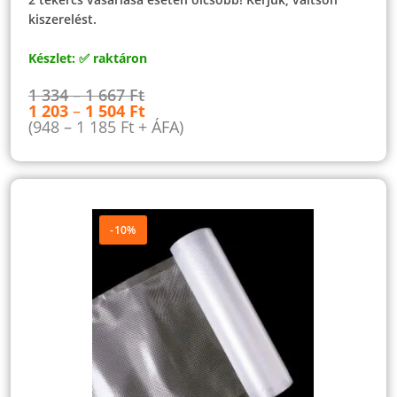
kiszerelést.
Készlet: ✅ raktáron
1 334
–
1 667
Ft
1 203
–
1 504
Ft
(
948
–
1 185
Ft
+ ÁFA)
-10%