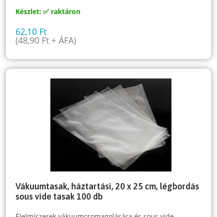
Készlet: ✅ raktáron
62,10
Ft
(
48,90
Ft
+ ÁFA)
Vákuumtasak, háztartási, 20 x 25 cm, légbordás
sous vide tasak 100 db
Élelmiszerek vákuumcsomagolására és sous vide