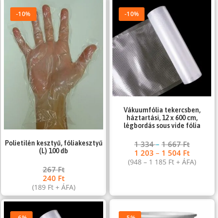
-10%
-10%
Vákuumfólia tekercsben,
háztartási, 12 x 600 cm,
légbordás sous vide fólia
Polietilén kesztyű, fóliakesztyű
1 334
–
1 667
Ft
(L) 100 db
1 203
–
1 504
Ft
(
948
–
1 185
Ft
+ ÁFA)
267
Ft
240
Ft
(
189
Ft
+ ÁFA)
-6%
-5%