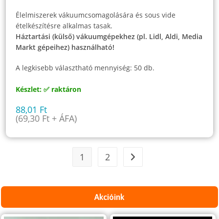
Élelmiszerek vákuumcsomagolására és sous vide
ételkészítésre alkalmas tasak.
Háztartási (külső) vákuumgépekhez (pl. Lidl, Aldi, Media
Markt gépeihez) használható!
A legkisebb választható mennyiség: 50 db.
Készlet: ✅ raktáron
88,01
Ft
(
69,30
Ft
+ ÁFA)
1
2
Akcióink