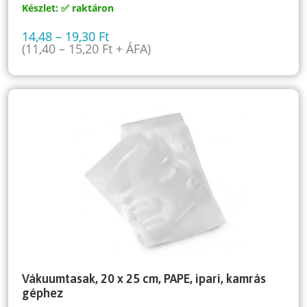
Készlet: ✅ raktáron
14,48
–
19,30
Ft
(
11,40
–
15,20
Ft
+ ÁFA)
Vákuumtasak, 20 x 25 cm, PAPE, ipari, kamrás
géphez