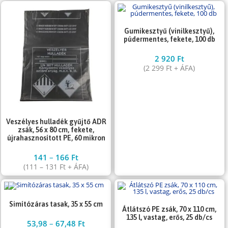
Gumikesztyű (vinilkesztyű),
púdermentes, fekete, 100 db
2 920
Ft
(
2 299
Ft
+ ÁFA)
Veszélyes hulladék gyűjtő ADR
zsák, 56 x 80 cm, fekete,
újrahasznosított PE, 60 mikron
141
–
166
Ft
(
111
–
131
Ft
+ ÁFA)
Simítózáras tasak, 35 x 55 cm
Átlátszó PE zsák, 70 x 110 cm,
135 l, vastag, erős, 25 db/cs
53,98
–
67,48
Ft