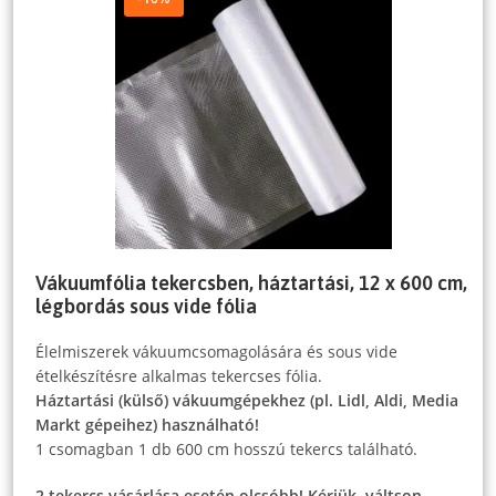
Vákuumfólia tekercsben, háztartási, 12 x 600 cm,
légbordás sous vide fólia
Élelmiszerek vákuumcsomagolására és sous vide
ételkészítésre alkalmas tekercses fólia.
Háztartási (külső) vákuumgépekhez (pl. Lidl, Aldi, Media
Markt gépeihez) használható!
1 csomagban 1 db 600 cm hosszú tekercs található.
2 tekercs vásárlása esetén olcsóbb! Kérjük, váltson