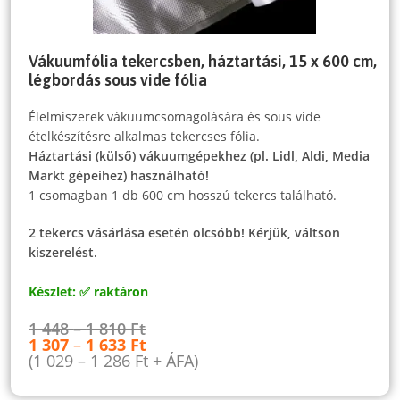
Vákuumfólia tekercsben, háztartási, 15 x 600 cm,
légbordás sous vide fólia
Élelmiszerek vákuumcsomagolására és sous vide
ételkészítésre alkalmas tekercses fólia.
Háztartási (külső) vákuumgépekhez (pl. Lidl, Aldi, Media
Markt gépeihez) használható!
1 csomagban 1 db 600 cm hosszú tekercs található.
2 tekercs vásárlása esetén olcsóbb! Kérjük, váltson
kiszerelést.
Készlet: ✅ raktáron
1 448
–
1 810
Ft
1 307
–
1 633
Ft
(
1 029
–
1 286
Ft
+ ÁFA)