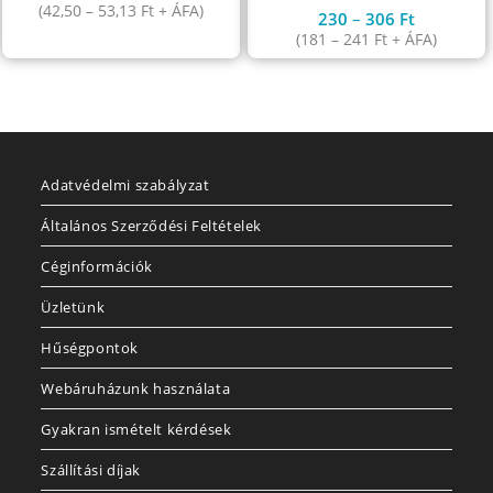
(
42,50
–
53,13
Ft
+ ÁFA)
230
–
306
Ft
(
181
–
241
Ft
+ ÁFA)
Adatvédelmi szabályzat
Általános Szerződési Feltételek
Céginformációk
Üzletünk
Hűségpontok
Webáruházunk használata
Gyakran ismételt kérdések
Szállítási díjak