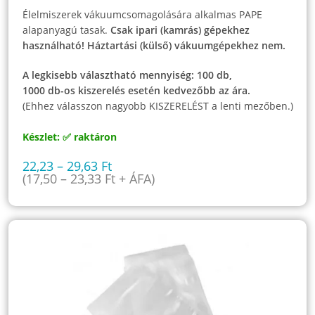
Élelmiszerek vákuumcsomagolására alkalmas PAPE
alapanyagú tasak.
Csak ipari (kamrás) gépekhez
használható! Háztartási (külső) vákuumgépekhez nem.
A legkisebb választható mennyiség: 100 db,
1000 db-os kiszerelés esetén kedvezőbb az ára.
(Ehhez válasszon nagyobb KISZERELÉST a lenti mezőben.)
Készlet: ✅ raktáron
22,23
–
29,63
Ft
(
17,50
–
23,33
Ft
+ ÁFA)