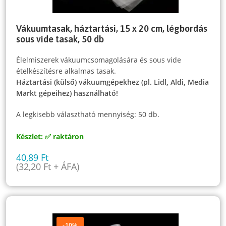
Vákuumtasak, háztartási, 15 x 20 cm, légbordás
sous vide tasak, 50 db
Élelmiszerek vákuumcsomagolására és sous vide
ételkészítésre alkalmas tasak.
Háztartási (külső) vákuumgépekhez (pl. Lidl, Aldi, Media
Markt gépeihez) használható!
A legkisebb választható mennyiség: 50 db.
Készlet: ✅ raktáron
40,89
Ft
(
32,20
Ft
+ ÁFA)
-10%