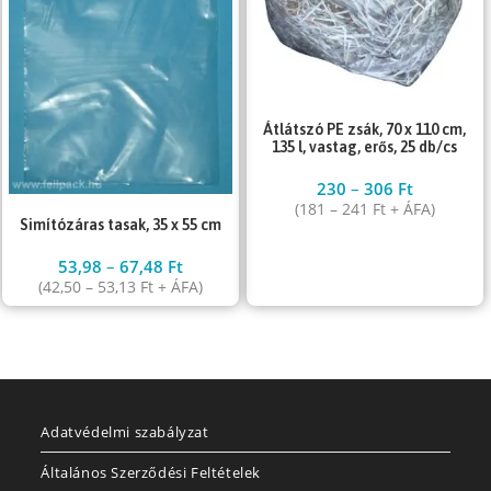
Átlátszó PE zsák, 70 x 110 cm,
135 l, vastag, erős, 25 db/cs
230
–
306
Ft
(
181
–
241
Ft
+ ÁFA)
Simítózáras tasak, 35 x 55 cm
53,98
–
67,48
Ft
(
42,50
–
53,13
Ft
+ ÁFA)
Adatvédelmi szabályzat
Általános Szerződési Feltételek