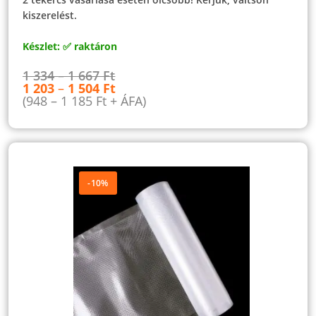
kiszerelést.
Készlet: ✅ raktáron
1 334
–
1 667
Ft
1 203
–
1 504
Ft
(
948
–
1 185
Ft
+ ÁFA)
-10%