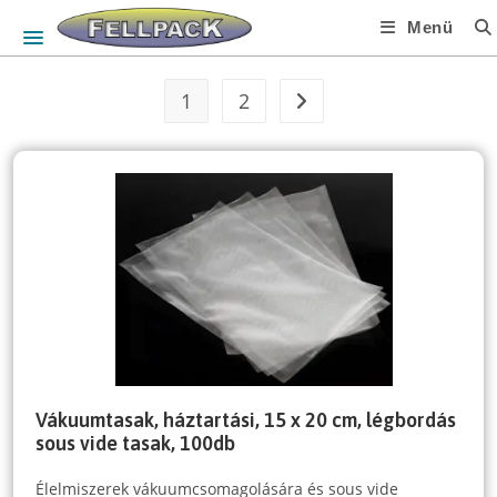
Skip
Menü
to
content
1
2
Vákuumtasak, háztartási, 15 x 20 cm, légbordás
sous vide tasak, 100db
Élelmiszerek vákuumcsomagolására és sous vide