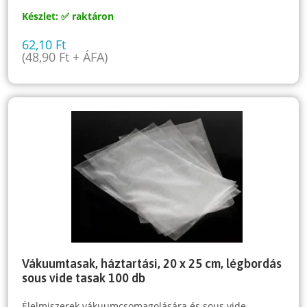
Készlet: ✅ raktáron
62,10
Ft
(
48,90
Ft
+ ÁFA)
Vákuumtasak, háztartási, 20 x 25 cm, légbordás
sous vide tasak 100 db
Élelmiszerek vákuumcsomagolására és sous vide