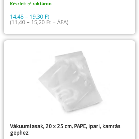
Készlet: ✅ raktáron
14,48
–
19,30
Ft
(
11,40
–
15,20
Ft
+ ÁFA)
Vákuumtasak, 20 x 25 cm, PAPE, ipari, kamrás
géphez