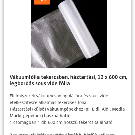
Vákuumfólia tekercsben, háztartási, 12 x 600 cm,
légbordás sous vide fólia
Élelmiszerek vákuumcsomagolására és sous vide
ételkészítésre alkalmas tekercses fólia.
Háztartási (külső) vákuumgépekhez (pl. Lidl, Aldi, Media
Markt gépeihez) használható!
1 csomagban 1 db 600 cm hosszú tekercs található.
2 tekercs vásárlása esetén olcsóbb! Kérjük, váltson