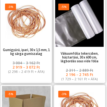
-3%
-5%
Gumigyűrű, ipari, 30 x 1,5 mm, 1
Vákuumfólia tekercsben,
kg sárga gumiszalag
háztartási, 30 x 600 cm,
légbordás sous vide fólia
3 004
–
3 162
Ft
2 919
–
3 072
Ft
2 311
–
2 889
Ft
(
2 298
–
2 419
Ft
+ ÁFA)
2 196
–
2 745
Ft
(
1 729
–
2 161
Ft
+ ÁFA)
-5%
-3%