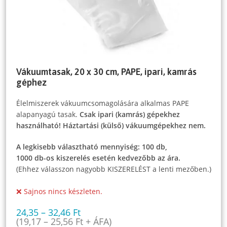
Vákuumtasak, 20 x 30 cm, PAPE, ipari, kamrás
géphez
Élelmiszerek vákuumcsomagolására alkalmas PAPE
alapanyagú tasak.
Csak ipari (kamrás) gépekhez
használható! Háztartási (külső) vákuumgépekhez nem.
A legkisebb választható mennyiség: 100 db,
1000 db-os kiszerelés esetén kedvezőbb az ára.
(Ehhez válasszon nagyobb KISZERELÉST a lenti mezőben.)
❌ Sajnos nincs készleten.
24,35
–
32,46
Ft
(
19,17
–
25,56
Ft
+ ÁFA)