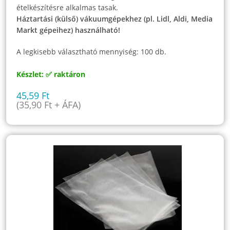
ételkészítésre alkalmas tasak.
Háztartási (külső) vákuumgépekhez (pl. Lidl, Aldi, Media
Markt gépeihez) használható!
A legkisebb választható mennyiség: 100 db.
Készlet: ✅ raktáron
45,59
Ft
(
35,90
Ft
+ ÁFA)