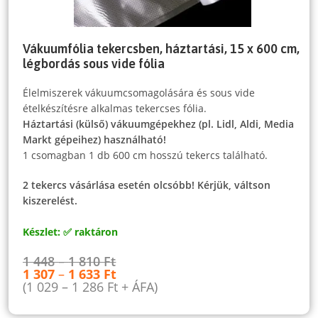
Vákuumfólia tekercsben, háztartási, 15 x 600 cm,
légbordás sous vide fólia
Élelmiszerek vákuumcsomagolására és sous vide
ételkészítésre alkalmas tekercses fólia.
Háztartási (külső) vákuumgépekhez (pl. Lidl, Aldi, Media
Markt gépeihez) használható!
1 csomagban 1 db 600 cm hosszú tekercs található.
2 tekercs vásárlása esetén olcsóbb! Kérjük, váltson
kiszerelést.
Készlet: ✅ raktáron
1 448
–
1 810
Ft
1 307
–
1 633
Ft
(
1 029
–
1 286
Ft
+ ÁFA)