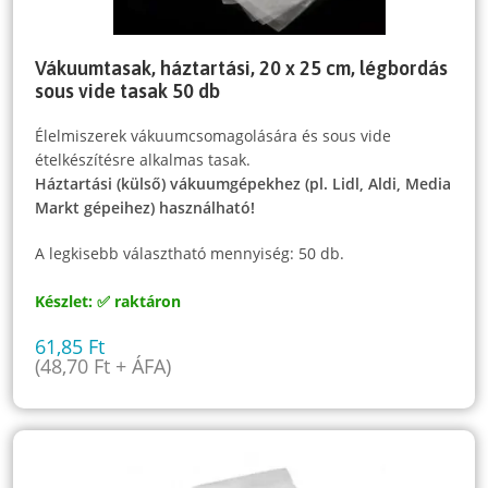
Vákuumtasak, háztartási, 20 x 25 cm, légbordás
sous vide tasak 50 db
Élelmiszerek vákuumcsomagolására és sous vide
ételkészítésre alkalmas tasak.
Háztartási (külső) vákuumgépekhez (pl. Lidl, Aldi, Media
Markt gépeihez) használható!
A legkisebb választható mennyiség: 50 db.
Készlet: ✅ raktáron
61,85
Ft
(
48,70
Ft
+ ÁFA)