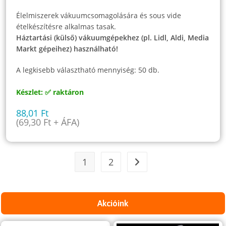
Élelmiszerek vákuumcsomagolására és sous vide
ételkészítésre alkalmas tasak.
Háztartási (külső) vákuumgépekhez (pl. Lidl, Aldi, Media
Markt gépeihez) használható!
A legkisebb választható mennyiség: 50 db.
Készlet: ✅ raktáron
88,01
Ft
(
69,30
Ft
+ ÁFA)
1
2
Akcióink