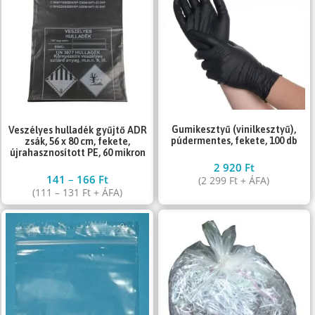
Gumikesztyű (vinilkesztyű),
Veszélyes hulladék gyűjtő ADR
púdermentes, fekete, 100 db
zsák, 56 x 80 cm, fekete,
újrahasznosított PE, 60 mikron
2 920
Ft
141
–
166
Ft
(
2 299
Ft
+ ÁFA)
(
111
–
131
Ft
+ ÁFA)