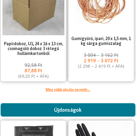
Gumigyűrű, ipari, 20 x 1,5 mm, 1
kg sárga gumiszalag
Papírdoboz, U1, 24 x 16 x 13 cm,
csomagoló doboz 3 rétegű
hullámkartonból
3 004
–
3 162
Ft
2 919
–
3 072
Ft
92,58
Ft
(
2 298
–
2 419
Ft
+ ÁFA)
87,88
Ft
(
69,20
Ft
+ ÁFA)
Még több akciós termék...
Újdonságok