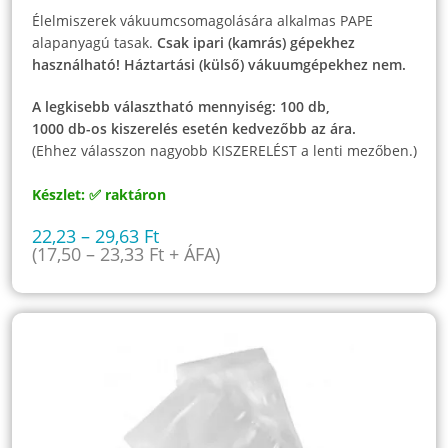
Élelmiszerek vákuumcsomagolására alkalmas PAPE
alapanyagú tasak.
Csak ipari (kamrás) gépekhez
használható! Háztartási (külső) vákuumgépekhez nem.
A legkisebb választható mennyiség: 100 db,
1000 db-os kiszerelés esetén kedvezőbb az ára.
(Ehhez válasszon nagyobb KISZERELÉST a lenti mezőben.)
Készlet: ✅ raktáron
22,23
–
29,63
Ft
(
17,50
–
23,33
Ft
+ ÁFA)