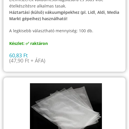
ételkészítésre alkalmas tasak.
Háztartási (külső) vákuumgépekhez (pl. Lidl, Aldi, Media
Markt gépeihez) használható!
A legkisebb választható mennyiség: 100 db.
Készlet: ✅ raktáron
60,83
Ft
(
47,90
Ft
+ ÁFA)