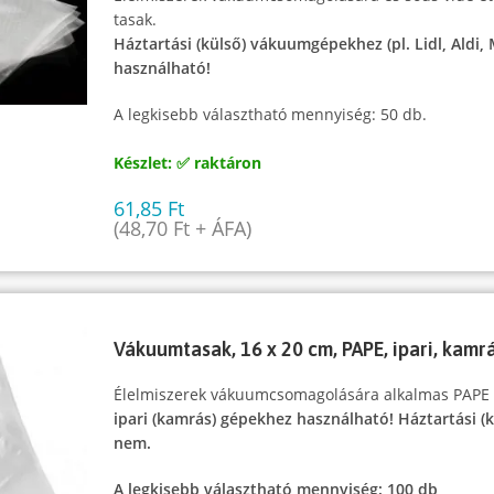
tasak.
Háztartási (külső) vákuumgépekhez (pl. Lidl, Aldi,
használható!
A legkisebb választható mennyiség: 50 db.
Készlet: ✅ raktáron
61,85
Ft
(
48,70
Ft
+ ÁFA)
Vákuumtasak, 16 x 20 cm, PAPE, ipari, kam
Élelmiszerek vákuumcsomagolására alkalmas PAPE
ipari (kamrás) gépekhez használható! Háztartási 
nem.
A legkisebb választható mennyiség: 100 db,