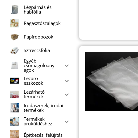
Légpárnás és
habfólia
Ragasztószalagok
Papírdobozok
Sztreccsfólia
Egyéb
csomagolóany
agok
Lezáró
eszközök
Lezárható
termékek
Irodaszerek, irodai
termékek
Termékek
áruküldéshez
Építkezés, felújítás