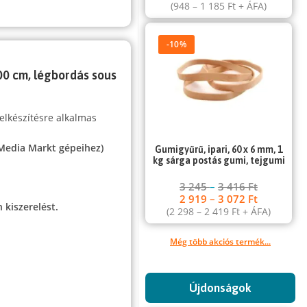
(
948
–
1 185
Ft
+ ÁFA)
-10%
00 cm, légbordás sous
elkészítésre alkalmas
 Media Markt gépeihez)
Gumigyűrű, ipari, 60 x 6 mm, 1
kg sárga postás gumi, tejgumi
.
3 245
–
3 416
Ft
2 919
–
3 072
Ft
 kiszerelést.
(
2 298
–
2 419
Ft
+ ÁFA)
Még több akciós termék...
Újdonságok