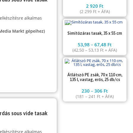
2 920
Ft
(
2 299
Ft
+ ÁFA)
elkészítésre alkalmas
 Media Markt gépeihez)
Simítózáras tasak, 35 x 55 cm
53,98
–
67,48
Ft
(
42,50
–
53,13
Ft
+ ÁFA)
Átlátszó PE zsák, 70 x 110 cm,
135 l, vastag, erős, 25 db/cs
230
–
306
Ft
(
181
–
241
Ft
+ ÁFA)
rdás sous vide tasak
elkészítésre alkalmas