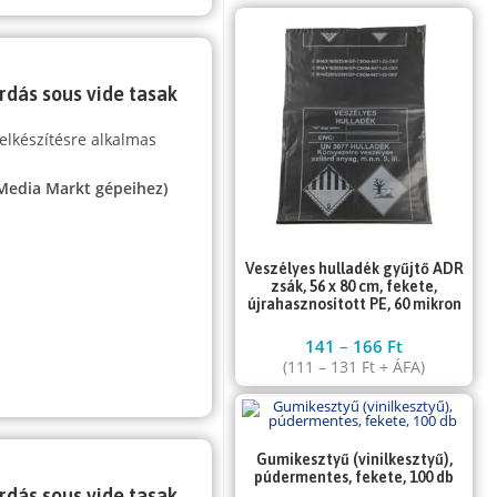
rdás sous vide tasak
elkészítésre alkalmas
 Media Markt gépeihez)
Veszélyes hulladék gyűjtő ADR
zsák, 56 x 80 cm, fekete,
újrahasznosított PE, 60 mikron
141
–
166
Ft
(
111
–
131
Ft
+ ÁFA)
Gumikesztyű (vinilkesztyű),
púdermentes, fekete, 100 db
rdás sous vide tasak