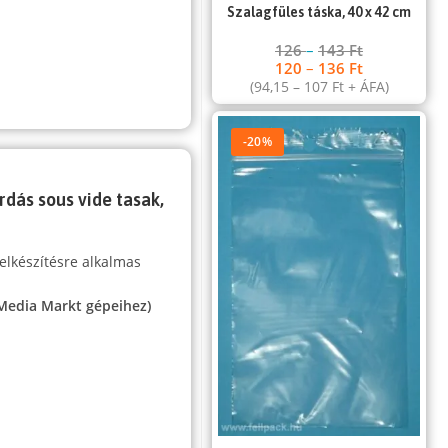
Szalagfüles táska, 40 x 42 cm
126
–
143
Ft
120
–
136
Ft
(
94,15
–
107
Ft
+ ÁFA)
-20%
rdás sous vide tasak,
elkészítésre alkalmas
 Media Markt gépeihez)