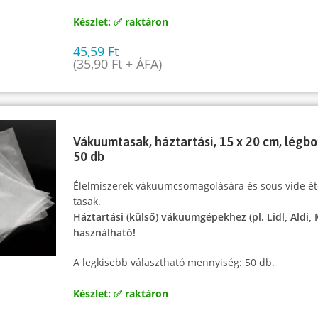
Készlet: ✅ raktáron
45,59
Ft
(
35,90
Ft
+ ÁFA)
Vákuumtasak, háztartási, 15 x 20 cm, légbo
50 db
Élelmiszerek vákuumcsomagolására és sous vide ét
tasak.
Háztartási (külső) vákuumgépekhez (pl. Lidl, Aldi,
használható!
A legkisebb választható mennyiség: 50 db.
Készlet: ✅ raktáron