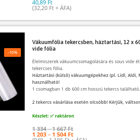
40,89
Ft
(
32,20
Ft
+ ÁFA)
Vákuumfólia tekercsben, háztartási, 12 x 6
vide fólia
-10%
Élelmiszerek vákuumcsomagolására és sous vide ét
tekercses fólia.
Háztartási (külső) vákuumgépekhez (pl. Lidl, Aldi,
használható!
1 csomagban 1 db 600 cm hosszú tekercs található
2 tekercs vásárlása esetén olcsóbb! Kérjük, váltson
Készlet: ✅ raktáron
1 334
–
1 667
Ft
1 203
–
1 504
Ft