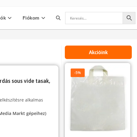
iók
Fiókom
Toggle
website
Akcióink
search
-5%
rdás sous vide tasak,
elkészítésre alkalmas
 Media Markt gépeihez)