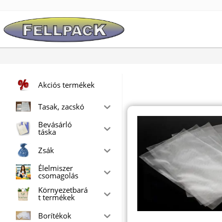
Skip
to
content
Akciós termékek
Tasak, zacskó
Bevásárló
táska
Zsák
Élelmiszer
csomagolás
Környezetbará
t termékek
Borítékok