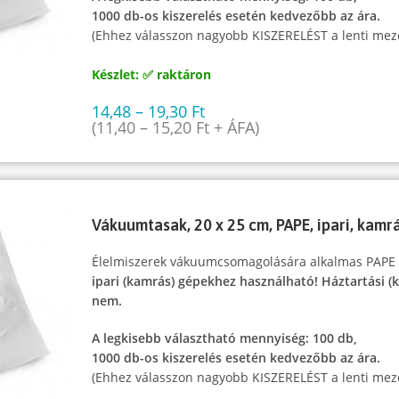
1000 db-os kiszerelés esetén kedvezőbb az ára.
(Ehhez válasszon nagyobb KISZERELÉST a lenti mez
Készlet: ✅ raktáron
14,48
–
19,30
Ft
(
11,40
–
15,20
Ft
+ ÁFA)
Vákuumtasak, 20 x 25 cm, PAPE, ipari, kam
Élelmiszerek vákuumcsomagolására alkalmas PAPE
ipari (kamrás) gépekhez használható! Háztartási 
nem.
A legkisebb választható mennyiség: 100 db,
1000 db-os kiszerelés esetén kedvezőbb az ára.
(Ehhez válasszon nagyobb KISZERELÉST a lenti mez