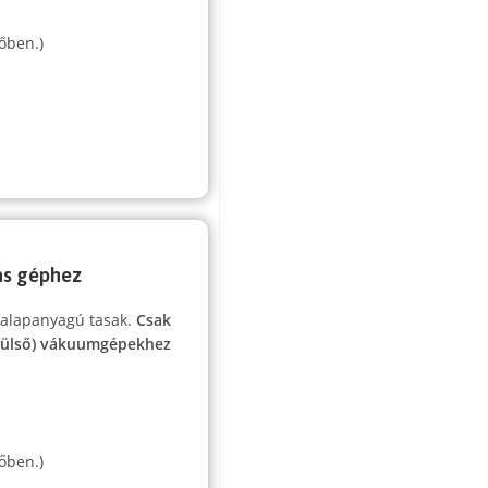
őben.)
rás géphez
 alapanyagú tasak.
Csak
(külső) vákuumgépekhez
őben.)