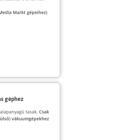
 Media Markt gépeihez)
rás géphez
 alapanyagú tasak.
Csak
(külső) vákuumgépekhez