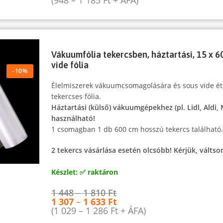
(
948
–
1 185
Ft
+ ÁFA)
Vákuumfólia tekercsben, háztartási, 15 x 6
vide fólia
-10%
Élelmiszerek vákuumcsomagolására és sous vide ét
tekercses fólia.
Háztartási (külső) vákuumgépekhez (pl. Lidl, Aldi,
használható!
1 csomagban 1 db 600 cm hosszú tekercs található
2 tekercs vásárlása esetén olcsóbb! Kérjük, váltson
Készlet: ✅ raktáron
1 448
–
1 810
Ft
1 307
–
1 633
Ft
(
1 029
–
1 286
Ft
+ ÁFA)