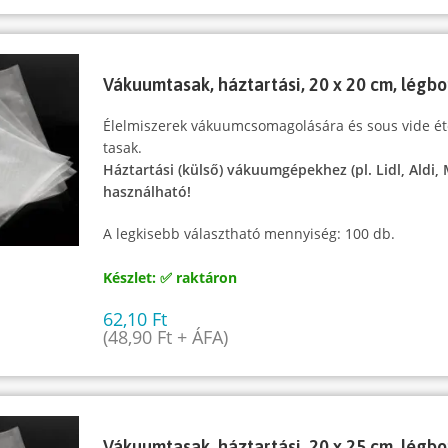
Vákuumtasak, háztartási, 20 x 20 cm, légbo
Élelmiszerek vákuumcsomagolására és sous vide ét
tasak.
Háztartási (külső) vákuumgépekhez (pl. Lidl, Aldi,
használható!
A legkisebb választható mennyiség: 100 db.
Készlet: ✅ raktáron
62,10
Ft
(
48,90
Ft
+ ÁFA)
Vákuumtasak, háztartási, 20 x 25 cm, légbo