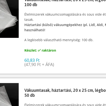
100 db
Élelmiszerek vákuumcsomagolására és sous vide ét
tasak.
Háztartási (külső) vákuumgépekhez (pl. Lidl, Aldi,
használható!
A legkisebb választható mennyiség: 100 db.
Készlet: ✅ raktáron
60,83
Ft
(
47,90
Ft
+ ÁFA)
Vákuumtasak, háztartási, 20 x 25 cm, légbo
50 db
Élelmiszerek vákuumcsomagolására és sous vide ét