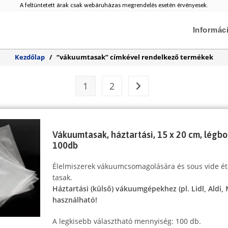
A feltüntetett árak csak webáruházas megrendelés esetén érvényesek.
Informác
Kezdőlap
/
“vákuumtasak” címkével rendelkező termékek
1
2
Vákuumtasak, háztartási, 15 x 20 cm, légbo
100db
Élelmiszerek vákuumcsomagolására és sous vide ét
tasak.
Háztartási (külső) vákuumgépekhez (pl. Lidl, Aldi,
használható!
A legkisebb választható mennyiség: 100 db.