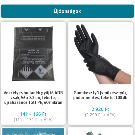
Újdonságok
Gumikesztyű (vinilkesztyű),
Veszélyes hulladék gyűjtő ADR
púdermentes, fekete, 100 db
zsák, 56 x 80 cm, fekete,
újrahasznosított PE, 60 mikron
2 920
Ft
141
–
166
Ft
(
2 299
Ft
+ ÁFA)
(
111
–
131
Ft
+ ÁFA)