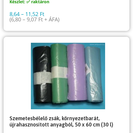
Készlet: ✅ raktáron
8,64
–
11,52
Ft
(
6,80
–
9,07
Ft
+ ÁFA)
Szemetesbélelő zsák, környezetbarát,
újrahasznosított anyagból, 50 x 60 cm (30 l)