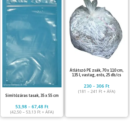
Átlátszó PE zsák, 70 x 110 cm,
135 l, vastag, erős, 25 db/cs
230
–
306
Ft
(
181
–
241
Ft
+ ÁFA)
Simítózáras tasak, 35 x 55 cm
53,98
–
67,48
Ft
(
42,50
–
53,13
Ft
+ ÁFA)