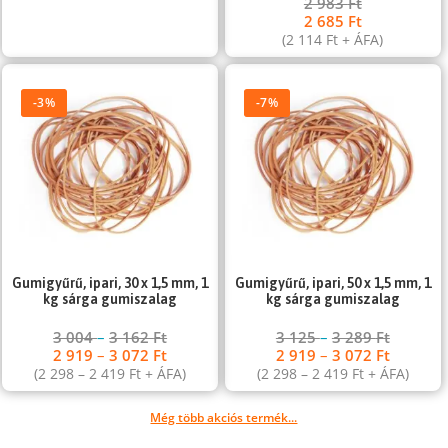
2 983
Ft
2 685
Ft
(
2 114
Ft
+ ÁFA)
-3%
-7%
Gumigyűrű, ipari, 30 x 1,5 mm, 1
Gumigyűrű, ipari, 50 x 1,5 mm, 1
kg sárga gumiszalag
kg sárga gumiszalag
3 004
–
3 162
Ft
3 125
–
3 289
Ft
2 919
–
3 072
Ft
2 919
–
3 072
Ft
(
2 298
–
2 419
Ft
+ ÁFA)
(
2 298
–
2 419
Ft
+ ÁFA)
Még több akciós termék...