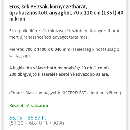
Erős, kék PE zsák, környezetbarát,
újrahasznosított anyagból, 70 x 110 cm (135 l) 40
mikron
Erős polietilén zsák rolnizva kék színben. Környezetbarát,
mert újrahasznosított anyagot tartalmaz.
Mérete:
700 x 1100 x 0,040 mm
(szélesség x hosszúság x
vastagság)
A legkisebb választható mennyiség: 20 db (1 rolni),
200 db/gyűjtő kiszerelés esetén kedvezőbb az ára.
(Ehhez válasszon nagyobb KISZERELÉST a lenti mezőben.)
Készlet: ✅ raktáron
65,15
–
86,87
Ft
(
51,30
–
68,40
Ft
+ ÁFA)