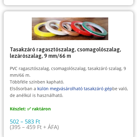
Tasakzáró ragasztószalag, csomagolószalag,
lezárószalag, 9 mm/66 m
PVC ragasztószalag, csomagolószalag, tasakzáró szalag, 9
mm/66 m.
Többféle színben kapható.
Elsősorban a
külön megvásárolható tasakzáró gép
be való,
de anélkül is használható.
Készlet: ✅ raktáron
502
–
583
Ft
(
395
–
459
Ft
+ ÁFA)