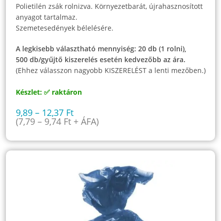
Polietilén zsák rolnizva. Környezetbarát, újrahasznosított
anyagot tartalmaz.
Szemetesedények bélelésére.
A legkisebb választható mennyiség: 20 db (1 rolni),
500 db/gyűjtő kiszerelés esetén kedvezőbb az ára.
(Ehhez válasszon nagyobb KISZERELÉST a lenti mezőben.)
Készlet: ✅ raktáron
9,89
–
12,37
Ft
(
7,79
–
9,74
Ft
+ ÁFA)