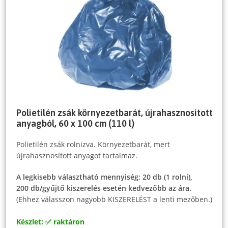
Polietilén zsák környezetbarát, újrahasznosított
anyagból, 60 x 100 cm (110 l)
Polietilén zsák rolnizva. Környezetbarát, mert
újrahasznosított anyagot tartalmaz.
A legkisebb választható mennyiség: 20 db (1 rolni),
200 db/gyűjtő kiszerelés esetén kedvezőbb az ára.
(Ehhez válasszon nagyobb KISZERELÉST a lenti mezőben.)
Készlet: ✅ raktáron