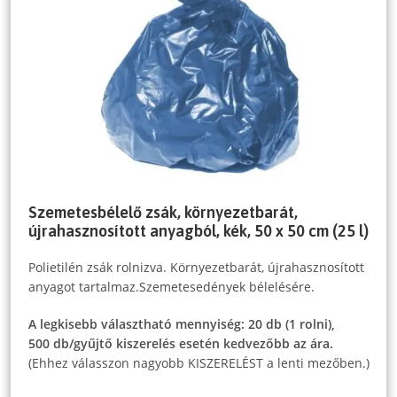
Szemetesbélelő zsák, környezetbarát,
újrahasznosított anyagból, kék, 50 x 50 cm (25 l)
Polietilén zsák rolnizva. Környezetbarát, újrahasznosított
anyagot tartalmaz.Szemetesedények bélelésére.
A legkisebb választható mennyiség: 20 db (1 rolni),
500 db/gyűjtő kiszerelés esetén kedvezőbb az ára.
(Ehhez válasszon nagyobb KISZERELÉST a lenti mezőben.)