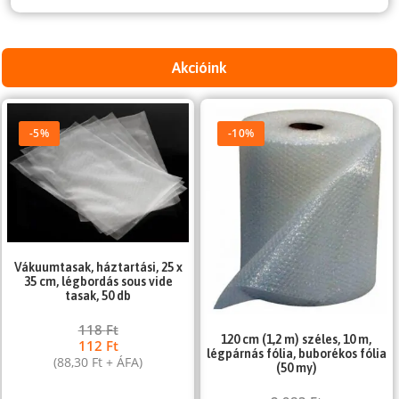
Akcióink
-5%
-10%
Vákuumtasak, háztartási, 25 x
35 cm, légbordás sous vide
tasak, 50 db
118
Ft
120 cm (1,2 m) széles, 10 m,
112
Ft
légpárnás fólia, buborékos fólia
(
88,30
Ft
+ ÁFA)
(50 my)