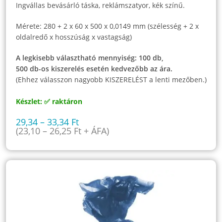
Ingvállas bevásárló táska, reklámszatyor, kék színű.
Mérete: 280 + 2 x 60 x 500 x 0,0149 mm (szélesség + 2 x
oldalredő x hosszúság x vastagság)
A legkisebb választható mennyiség: 100 db,
500 db-os kiszerelés esetén kedvezőbb az ára.
(Ehhez válasszon nagyobb KISZERELÉST a lenti mezőben.)
Készlet: ✅ raktáron
29,34
–
33,34
Ft
(
23,10
–
26,25
Ft
+ ÁFA)