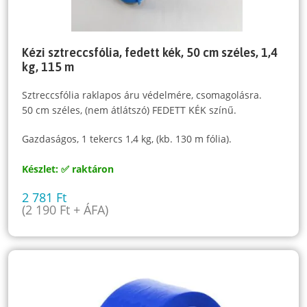
Kézi sztreccsfólia, fedett kék, 50 cm széles, 1,4
kg, 115 m
Sztreccsfólia raklapos áru védelmére, csomagolásra.
50 cm széles, (nem átlátszó) FEDETT KÉK színű.
Gazdaságos, 1 tekercs 1,4 kg, (kb. 130 m fólia).
Készlet: ✅ raktáron
2 781
Ft
(
2 190
Ft
+ ÁFA)