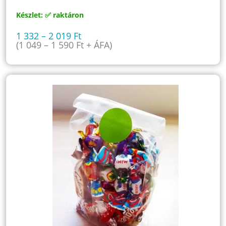
Készlet: ✅ raktáron
1 332
–
2 019
Ft
(
1 049
–
1 590
Ft
+ ÁFA)