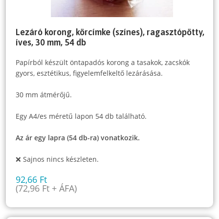
Lezáró korong, körcímke (színes), ragasztópötty,
íves, 30 mm, 54 db
Papírból készült öntapadós korong a tasakok, zacskók
gyors, esztétikus, figyelemfelkeltő lezárásása.
30 mm átmérőjű.
Egy A4/es méretű lapon 54 db található.
Az ár egy lapra (54 db-ra) vonatkozik.
❌ Sajnos nincs készleten.
92,66
Ft
(
72,96
Ft
+ ÁFA)