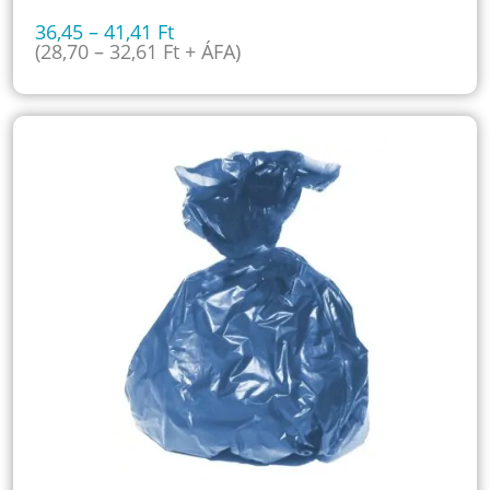
36,45
–
41,41
Ft
(
28,70
–
32,61
Ft
+ ÁFA)