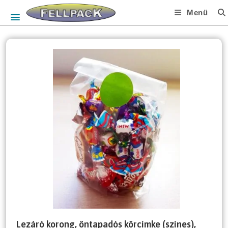
Skip
Menü
to
content
Lezáró korong, öntapadós körcímke (színes),