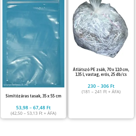
Átlátszó PE zsák, 70 x 110 cm,
135 l, vastag, erős, 25 db/cs
230
–
306
Ft
(
181
–
241
Ft
+ ÁFA)
Simítózáras tasak, 35 x 55 cm
53,98
–
67,48
Ft
(
42,50
–
53,13
Ft
+ ÁFA)