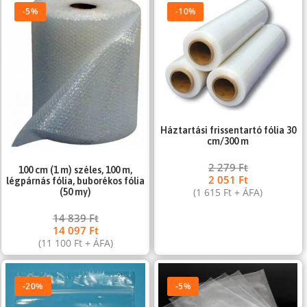
-5%
-10%
Háztartási frissentartó fólia 30
cm/300 m
2 279
Ft
100 cm (1 m) széles, 100 m,
2 051
Ft
légpárnás fólia, buborékos fólia
(
1 615
Ft
+ ÁFA)
(50 my)
14 839
Ft
14 097
Ft
(
11 100
Ft
+ ÁFA)
-20%
-5%