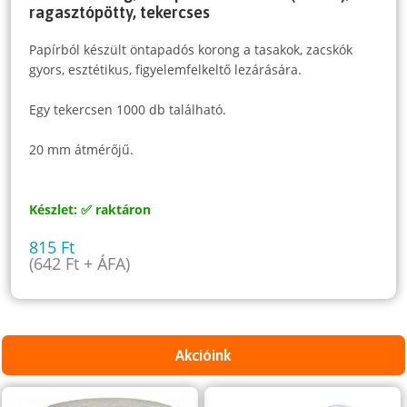
ragasztópötty, tekercses
Papírból készült öntapadós korong a tasakok, zacskók
gyors, esztétikus, figyelemfelkeltő lezárására.
Egy tekercsen 1000 db található.
20 mm átmérőjű.
Készlet: ✅ raktáron
815
Ft
(
642
Ft
+ ÁFA)
Akcióink