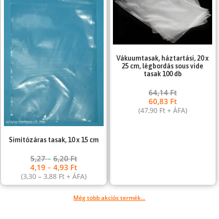
Vákuumtasak, háztartási, 20 x
25 cm, légbordás sous vide
tasak 100 db
64,14
Ft
60,83
Ft
(
47,90
Ft
+ ÁFA)
Simítózáras tasak, 10 x 15 cm
5,27
–
6,20
Ft
4,19
–
4,93
Ft
(
3,30
–
3,88
Ft
+ ÁFA)
Még több akciós termék...