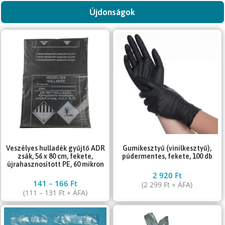
Újdonságok
Gumikesztyű (vinilkesztyű),
Veszélyes hulladék gyűjtő ADR
púdermentes, fekete, 100 db
zsák, 56 x 80 cm, fekete,
újrahasznosított PE, 60 mikron
2 920
Ft
141
–
166
Ft
(
2 299
Ft
+ ÁFA)
(
111
–
131
Ft
+ ÁFA)