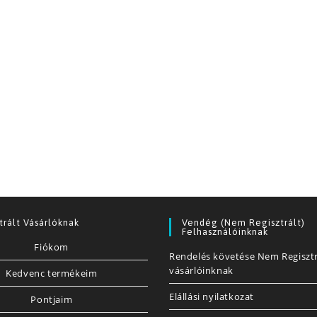
trált Vásárlóknak
Vendég (nem Regisztrált)
Felhasználóinknak
Fiókom
Rendelés követése Nem Regisztr
vásárlóinknak
Kedvenc termékeim
Elállási nyilatkozat
Pontjaim