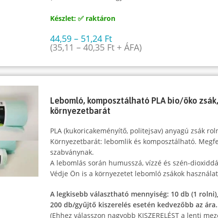
Készlet: ✅ raktáron
44,59
–
51,24
Ft
(
35,11
–
40,35
Ft
+ ÁFA)
Lebomló, komposztálható PLA bio/öko zsák, 
környezetbarát
PLA (kukoricakeményítő, politejsav) anyagú zsák rol
Környezetbarát: lebomlik és komposztálható. Megf
szabványnak.
A lebomlás során humusszá, vízzé és szén-dioxiddá
Védje Ön is a környezetet lebomló zsákok használat
A legkisebb választható mennyiség: 10 db (1 rolni)
200 db/gyűjtő kiszerelés esetén kedvezőbb az ára.
(Ehhez válasszon nagyobb KISZERELÉST a lenti mez