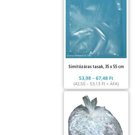
Simítózáras tasak, 35 x 55 cm
53,98
–
67,48
Ft
(
42,50
–
53,13
Ft
+ ÁFA)