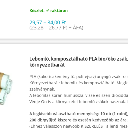
Készlet: ✅ raktáron
29,57
–
34,00
Ft
(
23,28
–
26,77
Ft
+ ÁFA)
Lebomló, komposztálható PLA bio/öko zsák, 
környezetbarát
PLA (kukoricakeményítő, politejsav) anyagú zsák rol
Környezetbarát: lebomlik és komposztálható. Megf
szabványnak.
A lebomlás során humusszá, vízzé és szén-dioxiddá
Védje Ön is a környezetet lebomló zsákok használat
A legkisebb választható mennyiség: 10 db (1 rolni)
200 db/gyűjtő kiszerelés esetén kedvezőbb az ára.
(Ehhez válasszon nagyobb KISZERELÉST a lenti mez