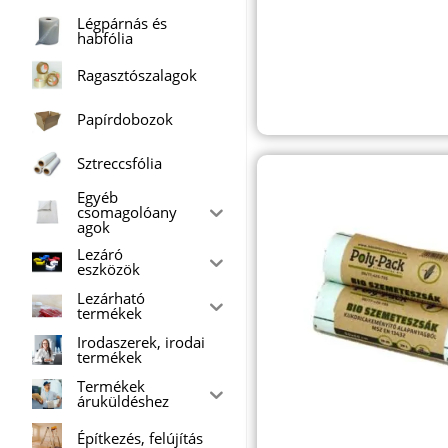
Légpárnás és
habfólia
Ragasztószalagok
Papírdobozok
Sztreccsfólia
Egyéb
csomagolóany
agok
Lezáró
eszközök
Lezárható
termékek
Irodaszerek, irodai
termékek
Termékek
áruküldéshez
Építkezés, felújítás