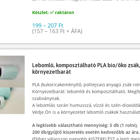
Készlet: ✅ raktáron
199
–
207
Ft
(
157
–
163
Ft
+ ÁFA)
Lebomló, komposztálható PLA bio/öko zsák, 
környezetbarát
PLA (kukoricakeményítő, politejsav) anyagú zsák rol
Környezetbarát: lebomlik és komposztálható. Megf
szabványnak.
A lebomlás során humusszá, vízzé és szén-dioxiddá
Védje Ön is a környezetet lebomló zsákok használat
A legkisebb választható mennyiség: 5 db (1 rolni),
200 db/gyűjtő kiszerelés esetén kedvezőbb az ára.
(Ehhez válasszon nagyobb KISZERELÉST a lenti mez