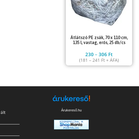
Átlátszó PE zsák, 70 x 110 cm,
135 l, vastag, erős, 25 db/cs
230
–
306
Ft
(
181
–
241
Ft
+ ÁFA)
Árukereső.hu
ált