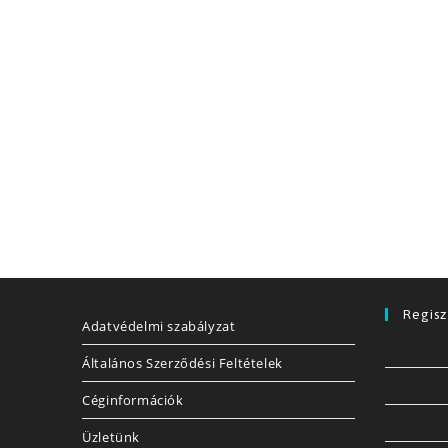
Regisz
Adatvédelmi szabályzat
Általános Szerződési Feltételek
Céginformációk
Üzletünk