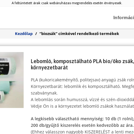
A feltüntetett árak csak webáruházas megrendelés esetén érvényesek.
Informác
Kezdőlap
/
“biozsák” címkével rendelkező termékek
Lebomló, komposztálható PLA bio/öko zsák, 
környezetbarát
PLA (kukoricakeményítő, politejsav) anyagú zsák rol
Környezetbarát: lebomlik és komposztálható. Megf
szabványnak.
A lebomlás során humusszá, vízzé és szén-dioxiddá
Védje Ön is a környezetet lebomló zsákok használat
A legkisebb választható mennyiség: 10 db (1 rolni)
200 db/gyűjtő kiszerelés esetén kedvezőbb az ára.
(Ehhez válasszon nagyobb KISZERELÉST a lenti mez