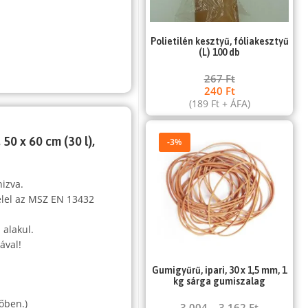
Polietilén kesztyű, fóliakesztyű
(L) 100 db
267
Ft
240
Ft
(
189
Ft
+ ÁFA)
50 x 60 cm (30 l),
-3%
nizva.
elel az MSZ EN 13432
 alakul.
ával!
Gumigyűrű, ipari, 30 x 1,5 mm, 1
,
kg sárga gumiszalag
őben.)
3 004
–
3 162
Ft