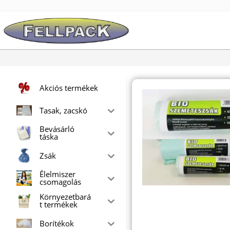
Skip
to
content
Akciós termékek
Tasak, zacskó
Bevásárló
táska
Zsák
Élelmiszer
csomagolás
Környezetbará
t termékek
Borítékok