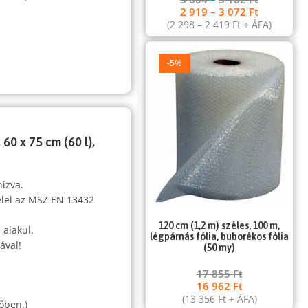
2 919
–
3 072
Ft
(
2 298
–
2 419
Ft
+ ÁFA)
-5%
60 x 75 cm (60 l),
nizva.
elel az MSZ EN 13432
120 cm (1,2 m) széles, 100 m,
 alakul.
légpárnás fólia, buborékos fólia
ával!
(50 my)
17 855
Ft
,
16 962
Ft
(
13 356
Ft
+ ÁFA)
őben.)