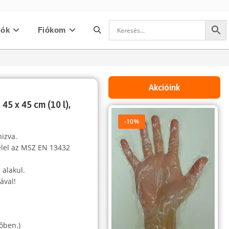
iók
Fiókom
Toggle
website
Akcióink
45 x 45 cm (10 l),
search
-10%
nizva.
elel az MSZ EN 13432
 alakul.
ával!
,
őben.)