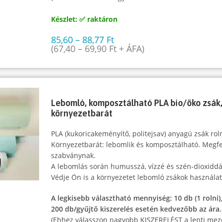
Készlet: ✅ raktáron
85,60
–
88,77
Ft
(
67,40
–
69,90
Ft
+ ÁFA)
Lebomló, komposztálható PLA bio/öko zsák, 
környezetbarát
PLA (kukoricakeményítő, politejsav) anyagú zsák rol
Környezetbarát: lebomlik és komposztálható. Megf
szabványnak.
A lebomlás során humusszá, vízzé és szén-dioxiddá
Védje Ön is a környezetet lebomló zsákok használat
A legkisebb választható mennyiség: 10 db (1 rolni)
200 db/gyűjtő kiszerelés esetén kedvezőbb az ára.
(Ehhez válasszon nagyobb KISZERELÉST a lenti mez