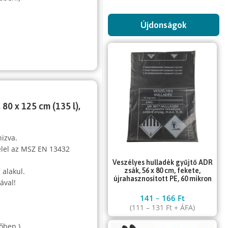
Újdonságok
80 x 125 cm (135 l),
nizva.
elel az MSZ EN 13432
Veszélyes hulladék gyűjtő ADR
 alakul.
zsák, 56 x 80 cm, fekete,
újrahasznosított PE, 60 mikron
ával!
141
–
166
Ft
(
111
–
131
Ft
+ ÁFA)
őben.)