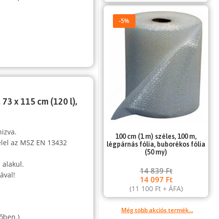
-5%
73 x 115 cm (120 l),
nizva.
100 cm (1 m) széles, 100 m,
elel az MSZ EN 13432
légpárnás fólia, buborékos fólia
(50 my)
 alakul.
14 839
Ft
ával!
14 097
Ft
(
11 100
Ft
+ ÁFA)
,
Még több akciós termék...
őben.)