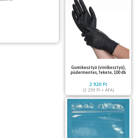
Gumikesztyű (vinilkesztyű),
púdermentes, fekete, 100 db
2 920
Ft
(
2 299
Ft
+ ÁFA)