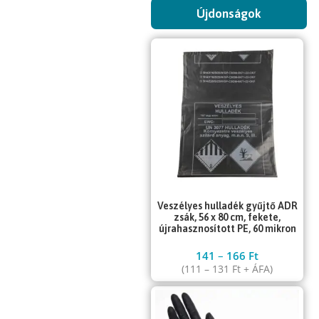
Újdonságok
Veszélyes hulladék gyűjtő ADR
zsák, 56 x 80 cm, fekete,
újrahasznosított PE, 60 mikron
141
–
166
Ft
(
111
–
131
Ft
+ ÁFA)