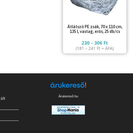
Átlátszó PE zsák, 70 x 110 cm,
135 l, vastag, erős, 25 db/cs
230
–
306
Ft
(
181
–
241
Ft
+ ÁFA)
Árukereső.hu
ált