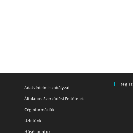
Regisz
Adatvédelmi szabályzat
Általános Szerződési Feltételek
Céginformációk
Üzletünk
Hűségpontok