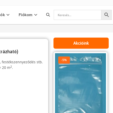
iók
Fiókom
Toggle
website
Akcióink
étrázható)
search
-5%
r, festékszennyeződés stb.
2
 = 20 m
.