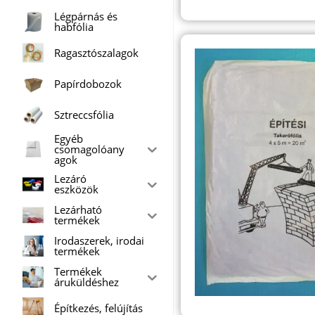
Légpárnás és
habfólia
Ragasztószalagok
Papírdobozok
Sztreccsfólia
Egyéb
csomagolóany
agok
Lezáró
eszközök
Lezárható
termékek
Irodaszerek, irodai
termékek
Termékek
áruküldéshez
Építkezés, felújítás