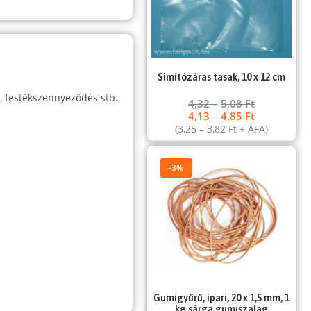
Simítózáras tasak, 10 x 12 cm
r, festékszennyeződés stb.
4,32
–
5,08
Ft
4,13
–
4,85
Ft
(
3,25
–
3,82
Ft
+ ÁFA)
-3%
Gumigyűrű, ipari, 20 x 1,5 mm, 1
kg sárga gumiszalag