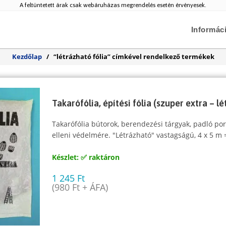
A feltüntetett árak csak webáruházas megrendelés esetén érvényesek.
Informác
Kezdőlap
/
“létrázható fólia” címkével rendelkező termékek
Takarófólia, építési fólia (szuper extra – l
Takarófólia bútorok, berendezési tárgyak, padló po
elleni védelmére. "Létrázható" vastagságú, 4 x 5 m
Készlet: ✅ raktáron
1 245
Ft
(
980
Ft
+ ÁFA)