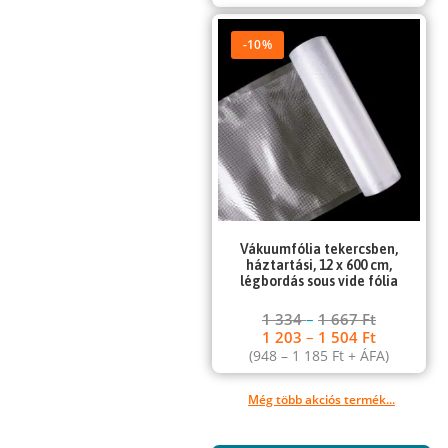
-10%
Vákuumfólia tekercsben,
háztartási, 12 x 600 cm,
légbordás sous vide fólia
1 334
–
1 667
Ft
1 203
–
1 504
Ft
(
948
–
1 185
Ft
+ ÁFA)
Még több akciós termék...