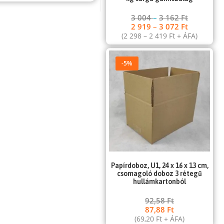
3 004
–
3 162
Ft
2 919
–
3 072
Ft
(
2 298
–
2 419
Ft
+ ÁFA)
-5%
Papírdoboz, U1, 24 x 16 x 13 cm,
csomagoló doboz 3 rétegű
hullámkartonból
92,58
Ft
87,88
Ft
(
69,20
Ft
+ ÁFA)