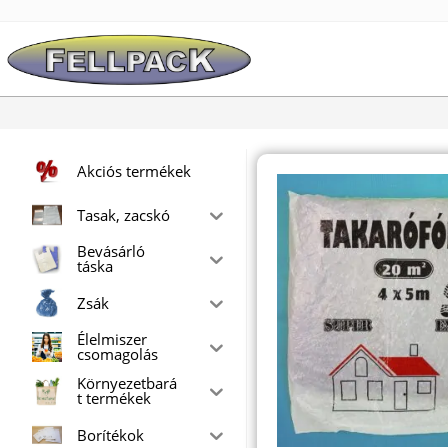
Skip
to
content
Akciós termékek
Tasak, zacskó
Bevásárló
táska
Zsák
Élelmiszer
csomagolás
Környezetbará
t termékek
Borítékok