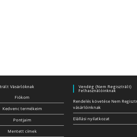
trált Vásárlóknak
Vendég (nem Regisztrált)
Felhasználóinknak
Fiókom
Rendelés követése Nem Regisztr
vásárlóinknak
Kedvenc termékeim
Elállási nyilatkozat
Pontjaim
Mentett címek