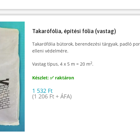
Takarófólia, építési fólia (vastag)
Takarófólia bútorok, berendezési tárgyak, padló po
elleni védelmére.
2
Vastag típus, 4 x 5 m = 20 m
.
Készlet: ✅ raktáron
1 532
Ft
(
1 206
Ft
+ ÁFA)