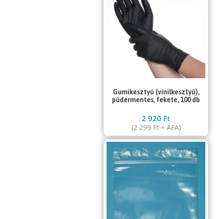
Gumikesztyű (vinilkesztyű),
púdermentes, fekete, 100 db
2 920
Ft
(
2 299
Ft
+ ÁFA)