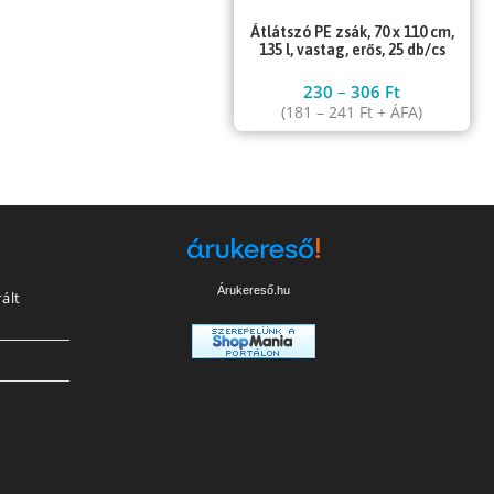
Átlátszó PE zsák, 70 x 110 cm,
135 l, vastag, erős, 25 db/cs
230
–
306
Ft
(
181
–
241
Ft
+ ÁFA)
Árukereső.hu
ált