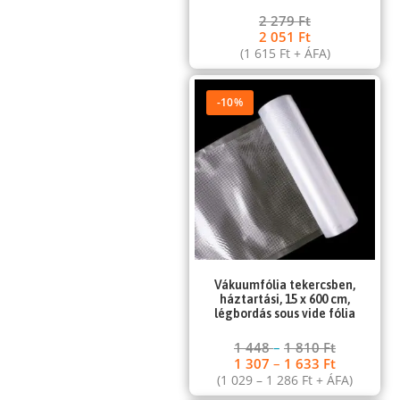
2 279
Ft
2 051
Ft
(
1 615
Ft
+ ÁFA)
-10%
Vákuumfólia tekercsben,
háztartási, 15 x 600 cm,
légbordás sous vide fólia
1 448
–
1 810
Ft
1 307
–
1 633
Ft
(
1 029
–
1 286
Ft
+ ÁFA)