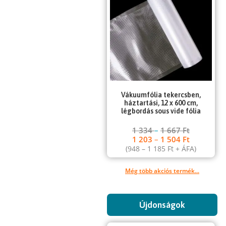
Vákuumfólia tekercsben,
háztartási, 12 x 600 cm,
légbordás sous vide fólia
1 334
–
1 667
Ft
1 203
–
1 504
Ft
(
948
–
1 185
Ft
+ ÁFA)
Még több akciós termék...
Újdonságok