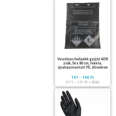
Veszélyes hulladék gyűjtő ADR
zsák, 56 x 80 cm, fekete,
újrahasznosított PE, 60 mikron
141
–
166
Ft
(
111
–
131
Ft
+ ÁFA)