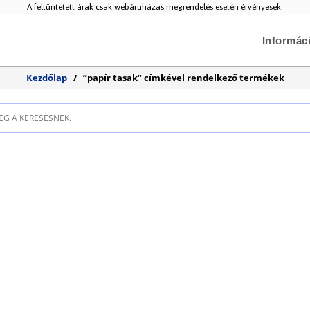
A feltüntetett árak csak webáruházas megrendelés esetén érvényesek.
Informác
Kezdőlap
/
“papír tasak” címkével rendelkező termékek
EG A KERESÉSNEK.