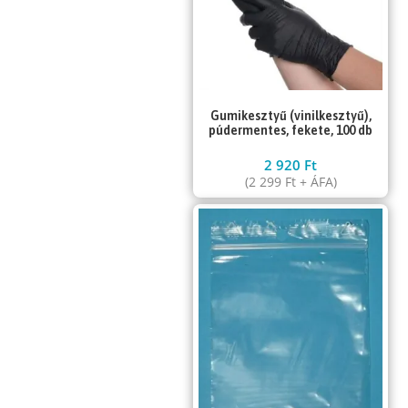
Gumikesztyű (vinilkesztyű),
púdermentes, fekete, 100 db
2 920
Ft
(
2 299
Ft
+ ÁFA)