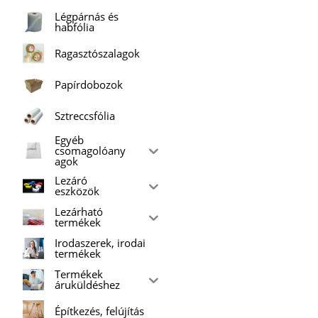
Légpárnás és
habfólia
Ragasztószalagok
Papírdobozok
Sztreccsfólia
Egyéb
csomagolóany
agok
Lezáró
eszközök
Lezárható
termékek
Irodaszerek, irodai
termékek
Termékek
áruküldéshez
Építkezés, felújítás