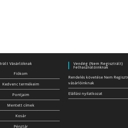
trált Vásárlóknak
Vendég (nem Regisztrált)
Felhasználóinknak
Fiókom
Rendelés követése Nem Regisztr
vásárlóinknak
Kedvenc termékeim
Elállási nyilatkozat
Pontjaim
Mentett címek
Kosár
Pénztár