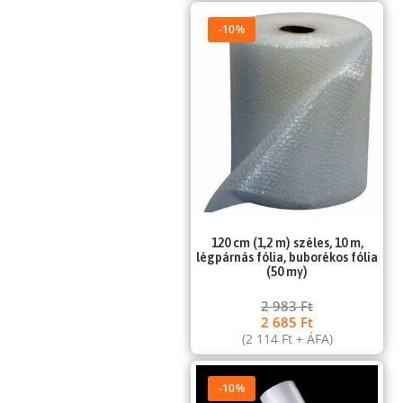
-10%
120 cm (1,2 m) széles, 10 m,
légpárnás fólia, buborékos fólia
(50 my)
2 983
Ft
2 685
Ft
(
2 114
Ft
+ ÁFA)
-10%