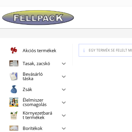
Skip
to
content
Akciós termékek
EGY TERMÉK SE FELELT M
Tasak, zacskó
Bevásárló
táska
Zsák
Élelmiszer
csomagolás
Környezetbará
t termékek
Borítékok