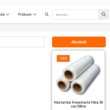
iók
Fiókom
Toggle
website
Akcióink
search
-10%
Háztartási frissentartó fólia 30
cm/300 m