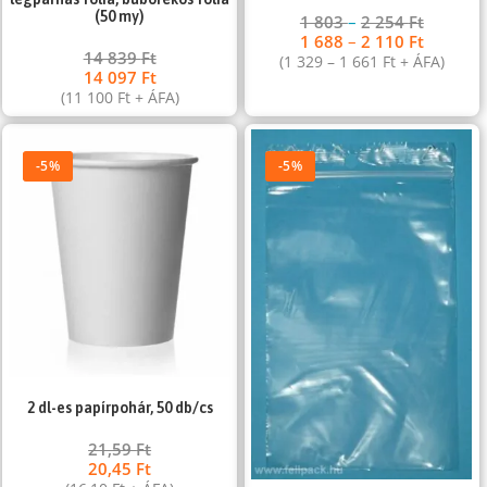
(50 my)
1 803
–
2 254
Ft
1 688
–
2 110
Ft
14 839
Ft
(
1 329
–
1 661
Ft
+ ÁFA)
14 097
Ft
(
11 100
Ft
+ ÁFA)
-5%
-5%
2 dl-es papírpohár, 50 db/cs
21,59
Ft
20,45
Ft