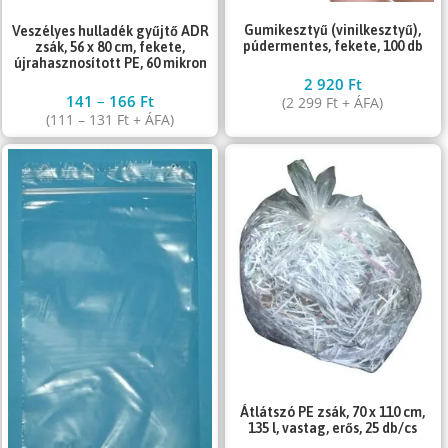
Gumikesztyű (vinilkesztyű),
Veszélyes hulladék gyűjtő ADR
púdermentes, fekete, 100 db
zsák, 56 x 80 cm, fekete,
újrahasznosított PE, 60 mikron
2 920
Ft
141
–
166
Ft
(
2 299
Ft
+ ÁFA)
(
111
–
131
Ft
+ ÁFA)
Átlátszó PE zsák, 70 x 110 cm,
135 l, vastag, erős, 25 db/cs