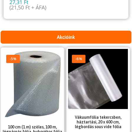
27,31
Ft
(
21,50
Ft
+ ÁFA)
Akcióink
-5%
-6%
Vákuumfólia tekercsben,
háztartási, 20 x 600 cm,
légbordás sous vide fólia
100 cm (1 m) széles, 100 m,
légpárnás fólia, buborékos fólia