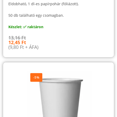
Eldobható, 1 dl-es papírpohár (fóliázott).
50 db található egy csomagban.
Készlet: ✅ raktáron
13,16
Ft
12,45
Ft
(
9,80
Ft
+ ÁFA)
-5%