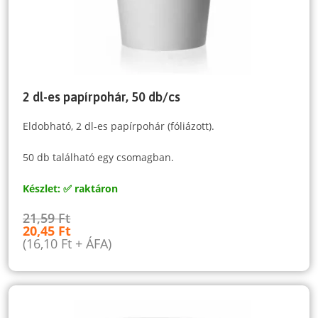
2 dl-es papírpohár, 50 db/cs
Eldobható, 2 dl-es papírpohár (fóliázott).
50 db található egy csomagban.
Készlet: ✅ raktáron
21,59
Ft
20,45
Ft
(
16,10
Ft
+ ÁFA)