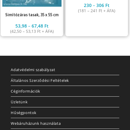
230
–
306
Ft
(
181
–
241
Ft
+ ÁFA)
Simítózáras tasak, 35 x 55 cm
53,98
–
67,48
Ft
(
42,50
–
53,13
Ft
+ ÁFA)
Adatvédelmi szabályzat
Általános Szerződési Feltételek
Céginformációk
Üzletünk
Hűségpontok
Webáruházunk használata