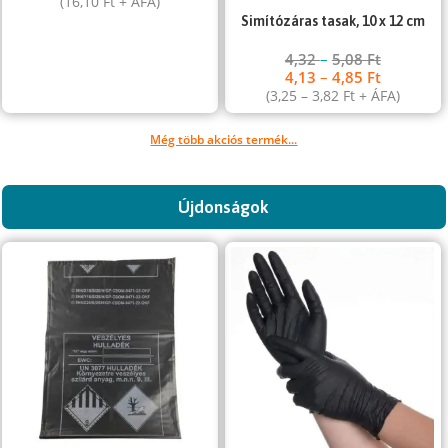
(
16,10
Ft
+ ÁFA)
Simítózáras tasak, 10 x 12 cm
4,32
–
5,08
Ft
4,13
–
4,85
Ft
(
3,25
–
3,82
Ft
+ ÁFA)
Még több akciós termék...
Újdonságok