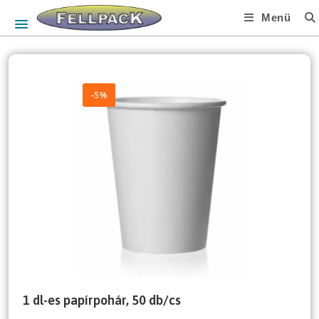
Skip
Menü
to
content
-5%
1 dl-es papírpohár, 50 db/cs