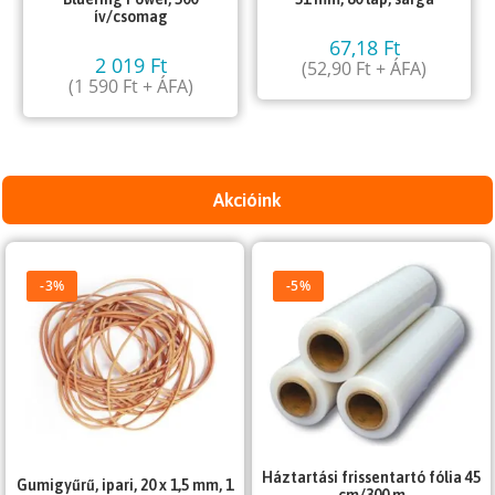
ív/csomag
67,18
Ft
2 019
Ft
(
52,90
Ft
+ ÁFA)
(
1 590
Ft
+ ÁFA)
Akcióink
-3%
-5%
Háztartási frissentartó fólia 45
Gumigyűrű, ipari, 20 x 1,5 mm, 1
cm/300 m