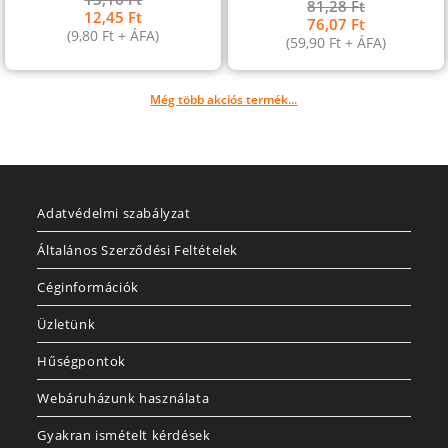
81,28
Ft
12,45
Ft
76,07
Ft
(
9,80
Ft
+ ÁFA)
(
59,90
Ft
+ ÁFA)
Még több akciós termék...
Adatvédelmi szabályzat
Általános Szerződési Feltételek
Céginformációk
Üzletünk
Hűségpontok
Webáruházunk használata
Gyakran ismételt kérdések