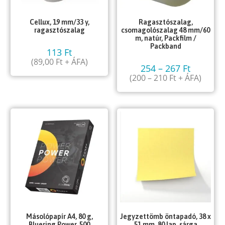
Cellux, 19 mm/33 y,
Ragasztószalag,
ragasztószalag
csomagolószalag 48 mm/60
m, natúr, Packfilm /
Packband
113
Ft
(
89,00
Ft
+ ÁFA)
254
–
267
Ft
(
200
–
210
Ft
+ ÁFA)
Másolópapír A4, 80 g,
Jegyzettömb öntapadó, 38 x
Bluering Power, 500
51 mm, 80 lap, sárga