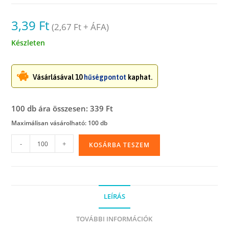
3,39
Ft
(
2,67
Ft
+ ÁFA)
Készleten
Vásárlásával 10
hűségpontot
kaphat.
100 db ára összesen: 339 Ft
Maximálisan vásárolható: 100 db
Simítózáras
-
+
KOSÁRBA TESZEM
tasak,
5
x
7
LEÍRÁS
cm,
50
TOVÁBBI INFORMÁCIÓK