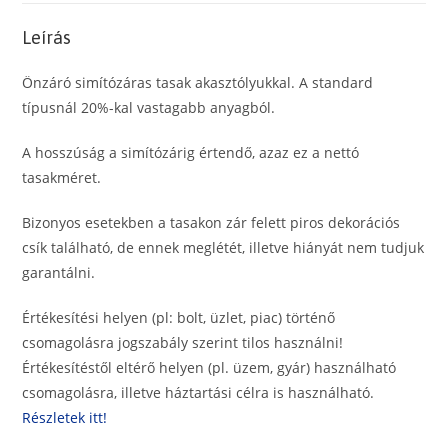
mikron
mennyiség
Leírás
Önzáró simítózáras tasak akasztólyukkal. A standard
típusnál 20%-kal vastagabb anyagból.
A hosszúság a simítózárig értendő, azaz ez a nettó
tasakméret.
Bizonyos esetekben a tasakon zár felett piros dekorációs
csík található, de ennek meglétét, illetve hiányát nem tudjuk
garantálni.
Értékesítési helyen (pl: bolt, üzlet, piac) történő
csomagolásra jogszabály szerint tilos használni!
Értékesítéstől eltérő helyen (pl. üzem, gyár) használható
csomagolásra, illetve háztartási célra is használható.
Részletek itt!