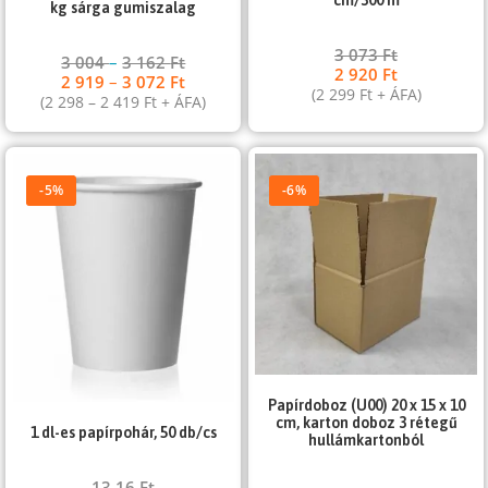
kg sárga gumiszalag
3 073
Ft
3 004
–
3 162
Ft
2 920
Ft
2 919
–
3 072
Ft
(
2 299
Ft
+ ÁFA)
(
2 298
–
2 419
Ft
+ ÁFA)
-5%
-6%
Papírdoboz (U00) 20 x 15 x 10
cm, karton doboz 3 rétegű
1 dl-es papírpohár, 50 db/cs
hullámkartonból
13,16
Ft