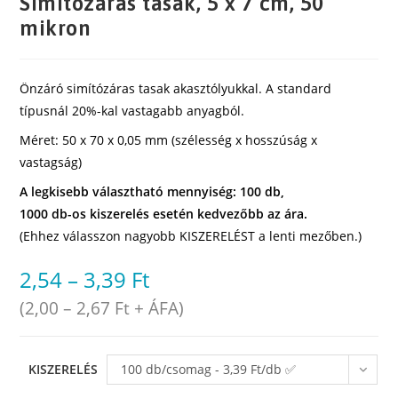
Simítózáras tasak, 5 x 7 cm, 50
mikron
Önzáró simítózáras tasak akasztólyukkal. A standard
típusnál 20%-kal vastagabb anyagból.
Méret: 50 x 70 x 0,05 mm (szélesség x hosszúság x
vastagság)
A legkisebb választható mennyiség: 100 db,
1000 db-os kiszerelés esetén kedvezőbb az ára.
(Ehhez válasszon nagyobb KISZERELÉST a lenti mezőben.)
2,54
–
3,39
Ft
(
2,00
–
2,67
Ft
+ ÁFA)
KISZERELÉS
100 db/csomag - 3,39 Ft/db ✅
raktáron