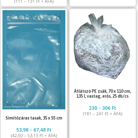
(
111
–
131
Ft
+ ÁFA)
Átlátszó PE zsák, 70 x 110 cm,
135 l, vastag, erős, 25 db/cs
230
–
306
Ft
(
181
–
241
Ft
+ ÁFA)
Simítózáras tasak, 35 x 55 cm
53,98
–
67,48
Ft
(
42,50
–
53,13
Ft
+ ÁFA)