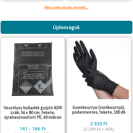
Még több akciós termék...
Újdonságok
Gumikesztyű (vinilkesztyű),
Veszélyes hulladék gyűjtő ADR
púdermentes, fekete, 100 db
zsák, 56 x 80 cm, fekete,
újrahasznosított PE, 60 mikron
2 920
Ft
141
–
166
Ft
(
2 299
Ft
+ ÁFA)