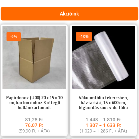
Akcióink
-6%
-10%
Papírdoboz (U00) 20 x 15 x 10
Vákuumfólia tekercsben,
cm, karton doboz 3 rétegű
háztartási, 15 x 600 cm,
hullámkartonból
légbordás sous vide fólia
81,28
Ft
1 448
–
1 810
Ft
76,07
Ft
1 307
–
1 633
Ft
(
59,90
Ft
+ ÁFA)
(
1 029
–
1 286
Ft
+ ÁFA)