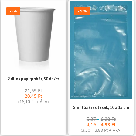
-5%
-20%
2 dl-es papírpohár, 50 db/cs
21,59
Ft
20,45
Ft
(
16,10
Ft
+ ÁFA)
Simítózáras tasak, 10 x 15 cm
5,27
–
6,20
Ft
4,19
–
4,93
Ft
(
3,30
–
3,88
Ft
+ ÁFA)