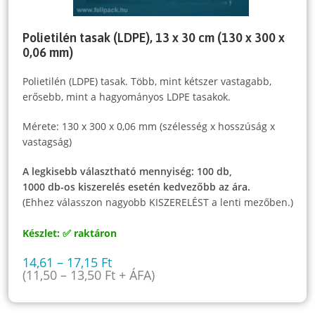
Polietilén tasak (LDPE), 13 x 30 cm (130 x 300 x
0,06 mm)
Polietilén (LDPE) tasak. Több, mint kétszer vastagabb,
erősebb, mint a hagyományos LDPE tasakok.
Mérete: 130 x 300 x 0,06 mm (szélesség x hosszúság x
vastagság)
A legkisebb választható mennyiség: 100 db,
1000 db-os kiszerelés esetén kedvezőbb az ára.
(Ehhez válasszon nagyobb KISZERELÉST a lenti mezőben.)
Készlet: ✅ raktáron
14,61
–
17,15
Ft
(
11,50
–
13,50
Ft
+ ÁFA)