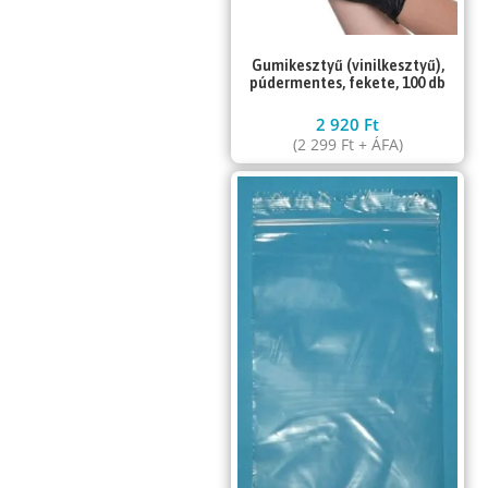
Gumikesztyű (vinilkesztyű),
púdermentes, fekete, 100 db
2 920
Ft
(
2 299
Ft
+ ÁFA)