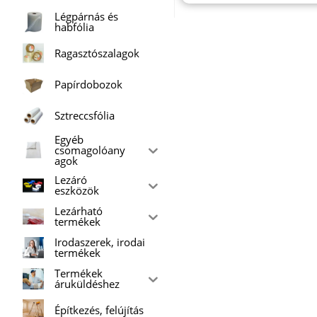
Légpárnás és
habfólia
Ragasztószalagok
Papírdobozok
Sztreccsfólia
Egyéb
csomagolóany
agok
Lezáró
eszközök
Lezárható
termékek
Irodaszerek, irodai
termékek
Termékek
áruküldéshez
Építkezés, felújítás