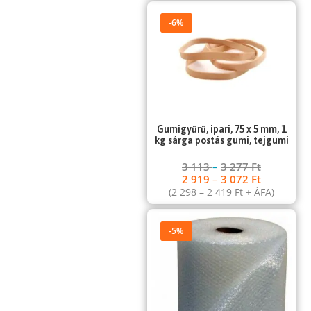
-6%
Gumigyűrű, ipari, 75 x 5 mm, 1
kg sárga postás gumi, tejgumi
3 113
–
3 277
Ft
2 919
–
3 072
Ft
(
2 298
–
2 419
Ft
+ ÁFA)
-5%