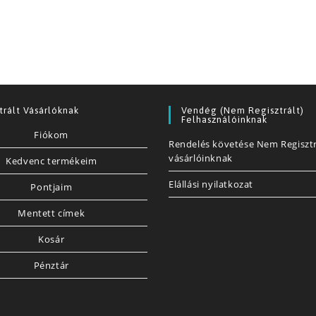
trált Vásárlóknak
Vendég (nem Regisztrált)
Felhasználóinknak
Fiókom
Rendelés követése Nem Regisztr
vásárlóinknak
Kedvenc termékeim
Elállási nyilatkozat
Pontjaim
Mentett címek
Kosár
Pénztár