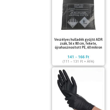
Veszélyes hulladék gyűjtő ADR
zsák, 56 x 80 cm, fekete,
újrahasznosított PE, 60 mikron
141
–
166
Ft
(
111
–
131
Ft
+ ÁFA)