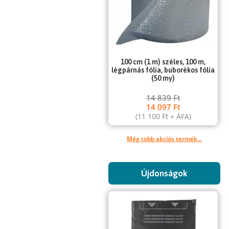
100 cm (1 m) széles, 100 m,
légpárnás fólia, buborékos fólia
(50 my)
14 839
Ft
14 097
Ft
(
11 100
Ft
+ ÁFA)
Még több akciós termék...
Újdonságok