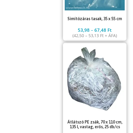
Simítózáras tasak, 35 x 55 cm
53,98
–
67,48
Ft
(
42,50
–
53,13
Ft
+ ÁFA)
Átlátszó PE zsák, 70 x 110 cm,
135 l, vastag, erős, 25 db/cs