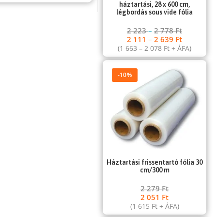
háztartási, 28 x 600 cm,
légbordás sous vide fólia
2 223
–
2 778
Ft
2 111
–
2 639
Ft
(
1 663
–
2 078
Ft
+ ÁFA)
-10%
Háztartási frissentartó fólia 30
cm/300 m
2 279
Ft
2 051
Ft
(
1 615
Ft
+ ÁFA)