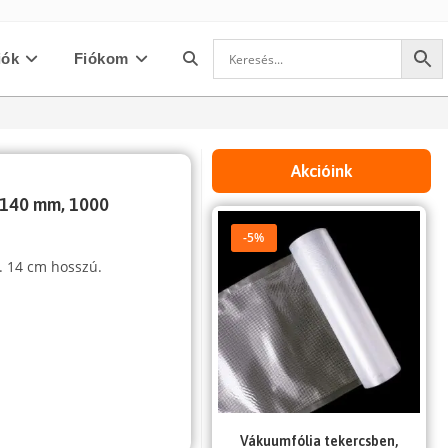
iók
Fiókom
Toggle
website
Akcióink
 140 mm, 1000
search
-5%
. 14 cm hosszú.
Vákuumfólia tekercsben,