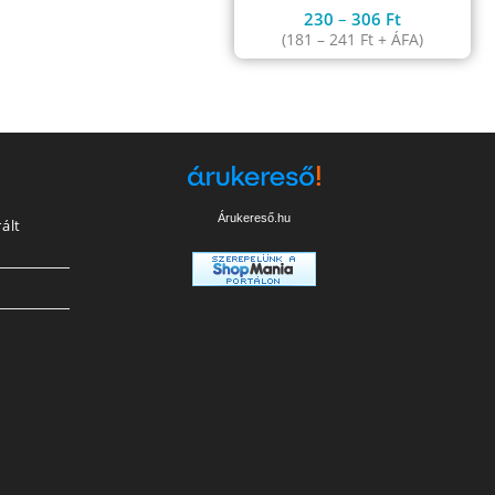
230
–
306
Ft
(
181
–
241
Ft
+ ÁFA)
Árukereső.hu
ált