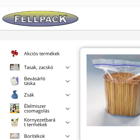
Skip
to
content
Akciós termékek
Tasak, zacskó
Bevásárló
táska
Zsák
Élelmiszer
csomagolás
Környezetbará
t termékek
Borítékok