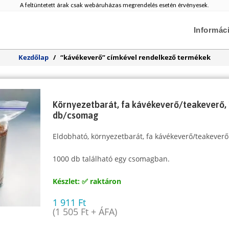
A feltüntetett árak csak webáruházas megrendelés esetén érvényesek.
Informác
Kezdőlap
/
“kávékeverő” címkével rendelkező termékek
Környezetbarát, fa kávékeverő/teakeverő,
db/csomag
Eldobható, környezetbarát, fa kávékeverő/teakeverő
1000 db található egy csomagban.
Készlet: ✅ raktáron
1 911
Ft
(
1 505
Ft
+ ÁFA)