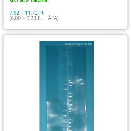
Készlet: ✅ raktáron
7,62
–
11,72
Ft
(
6,00
–
9,23
Ft
+ ÁFA)