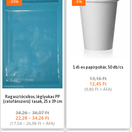
-35%
-5%
1 dl-es papírpohár, 50 db/cs
13,16
Ft
12,45
Ft
(
9,80
Ft
+ ÁFA)
Ragasztócsíkos, léglyukas PP
(celofánszerű) tasak, 25 x 39 cm
34,26
–
36,07
Ft
22,28
–
34,26
Ft
(
17,54
–
26,98
Ft
+ ÁFA)