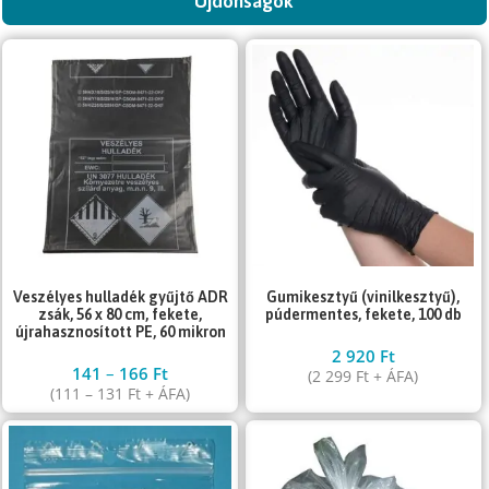
Újdonságok
Gumikesztyű (vinilkesztyű),
Veszélyes hulladék gyűjtő ADR
púdermentes, fekete, 100 db
zsák, 56 x 80 cm, fekete,
újrahasznosított PE, 60 mikron
2 920
Ft
141
–
166
Ft
(
2 299
Ft
+ ÁFA)
(
111
–
131
Ft
+ ÁFA)