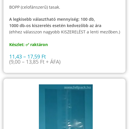
BOPP (celofánszerű) tasak.
A legkisebb választható mennyiség: 100 db,
1000 db-os kiszerelés esetén kedvezőbb az ára
(ehhez válasszon nagyobb KISZERELÉST a lenti mezőben.)
Készlet: ✅ raktáron
11,43
–
17,59
Ft
(
9,00
–
13,85
Ft
+ ÁFA)