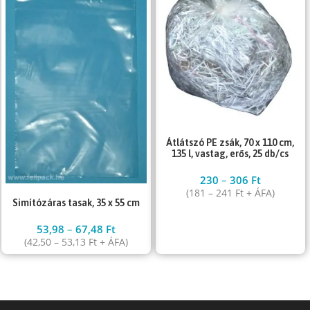
Átlátszó PE zsák, 70 x 110 cm,
135 l, vastag, erős, 25 db/cs
230
–
306
Ft
(
181
–
241
Ft
+ ÁFA)
Simítózáras tasak, 35 x 55 cm
53,98
–
67,48
Ft
(
42,50
–
53,13
Ft
+ ÁFA)