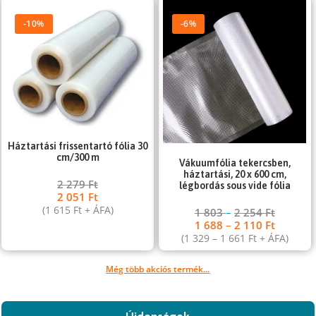
-10%
-6%
Háztartási frissentartó fólia 30
cm/300 m
Vákuumfólia tekercsben,
háztartási, 20 x 600 cm,
2 279
Ft
légbordás sous vide fólia
2 051
Ft
(
1 615
Ft
+ ÁFA)
1 803
–
2 254
Ft
1 688
–
2 110
Ft
(
1 329
–
1 661
Ft
+ ÁFA)
Még több akciós termék...