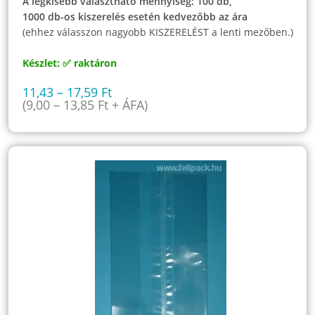
A legkisebb választható mennyiség: 100 db,
1000 db-os kiszerelés esetén kedvezőbb az ára
(ehhez válasszon nagyobb KISZERELÉST a lenti mezőben.)
Készlet: ✅ raktáron
11,43
–
17,59
Ft
(
9,00
–
13,85
Ft
+ ÁFA)