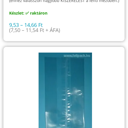
(ehhez válasszon nagyobb KISZERELÉST a lenti mezőben.)
Készlet: ✅ raktáron
9,53
–
14,66
Ft
(
7,50
–
11,54
Ft
+ ÁFA)