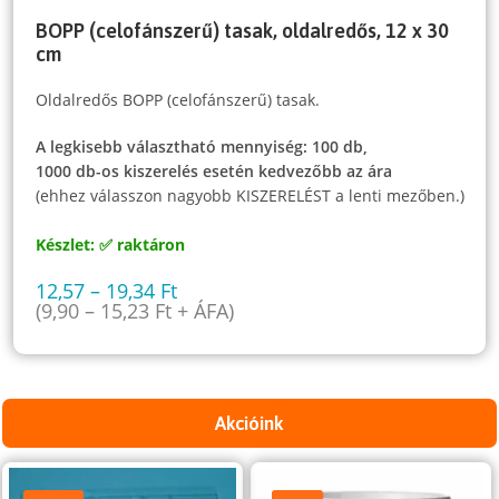
BOPP (celofánszerű) tasak, oldalredős, 12 x 30
cm
Oldalredős BOPP (celofánszerű) tasak.
A legkisebb választható mennyiség: 100 db,
1000 db-os kiszerelés esetén kedvezőbb az ára
(ehhez válasszon nagyobb KISZERELÉST a lenti mezőben.)
Készlet: ✅ raktáron
12,57
–
19,34
Ft
(
9,90
–
15,23
Ft
+ ÁFA)
Akcióink