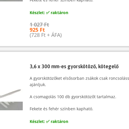
Készlet: ✅ raktáron
1 027
Ft
925
Ft
(
728
Ft
+ ÁFA)
3,6 x 300 mm-es gyorskötöző, kötegelő
A gyorskötözőket elsősorban zsákok csak roncsoláss
ajánljuk.
A csomagolás 100 db gyorskötözőt tartalmaz.
Fekete és fehér színben kapható.
Készlet: ✅ raktáron