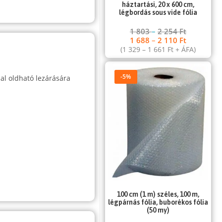
háztartási, 20 x 600 cm,
légbordás sous vide fólia
1 803
–
2 254
Ft
1 688
–
2 110
Ft
(
1 329
–
1 661
Ft
+ ÁFA)
-5%
al oldható lezárására
100 cm (1 m) széles, 100 m,
légpárnás fólia, buborékos fólia
(50 my)