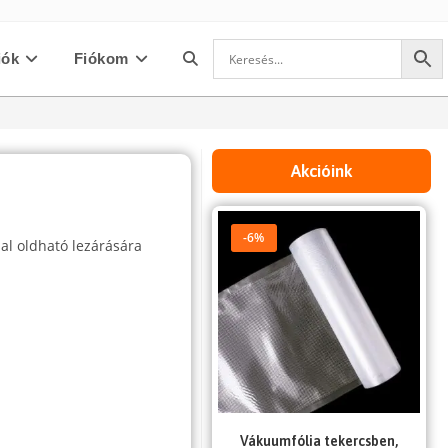
iók
Fiókom
Toggle
website
Akcióink
search
-6%
al oldható lezárására
Vákuumfólia tekercsben,