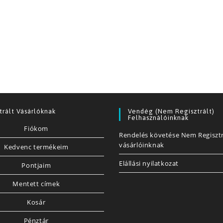
trált Vásárlóknak
Vendég (nem Regisztrált)
Felhasználóinknak
Fiókom
Rendelés követése Nem Regisztr
vásárlóinknak
Kedvenc termékeim
Elállási nyilatkozat
Pontjaim
Mentett címek
Kosár
Pénztár