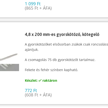
1 099
Ft
(
865
Ft
+ ÁFA)
4,8 x 200 mm-es gyorskötöző, kötegelő
A gyorskötözőket elsősorban zsákok csak roncsoláss
ajánljuk.
A csomagolás 75 db gyorskötözőt tartalmaz.
Fekete és fehér színben kapható.
Készlet: ✅ raktáron
772
Ft
(
608
Ft
+ ÁFA)