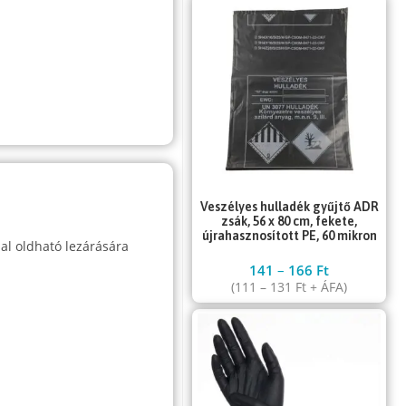
Veszélyes hulladék gyűjtő ADR
zsák, 56 x 80 cm, fekete,
újrahasznosított PE, 60 mikron
al oldható lezárására
141
–
166
Ft
(
111
–
131
Ft
+ ÁFA)