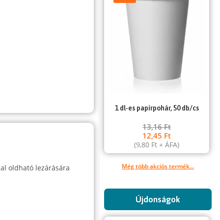
1 dl-es papírpohár, 50 db/cs
13,16
Ft
12,45
Ft
(
9,80
Ft
+ ÁFA)
Még több akciós termék...
al oldható lezárására
Újdonságok