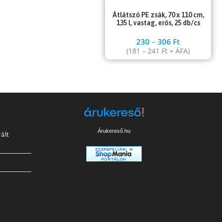
Átlátszó PE zsák, 70 x 110 cm,
135 l, vastag, erős, 25 db/cs
230
–
306
Ft
(
181
–
241
Ft
+ ÁFA)
Árukereső.hu
ált