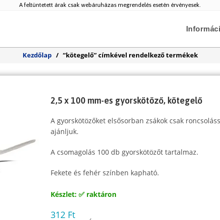
A feltüntetett árak csak webáruházas megrendelés esetén érvényesek.
Informác
Kezdőlap
/
“kötegelő” címkével rendelkező termékek
2,5 x 100 mm-es gyorskötöző, kötegelő
A gyorskötözőket elsősorban zsákok csak roncsoláss
ajánljuk.
A csomagolás 100 db gyorskötözőt tartalmaz.
Fekete és fehér színben kapható.
Készlet: ✅ raktáron
312
Ft