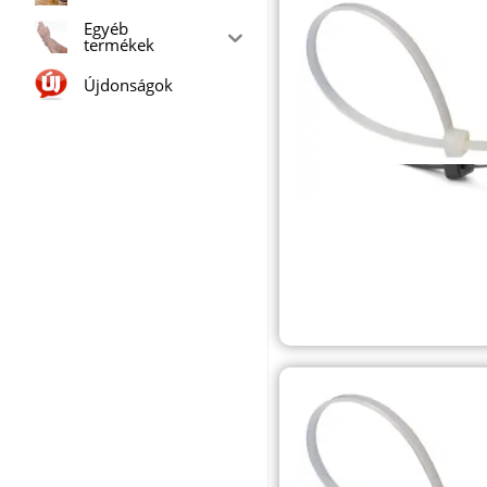
Egyéb
termékek
Újdonságok