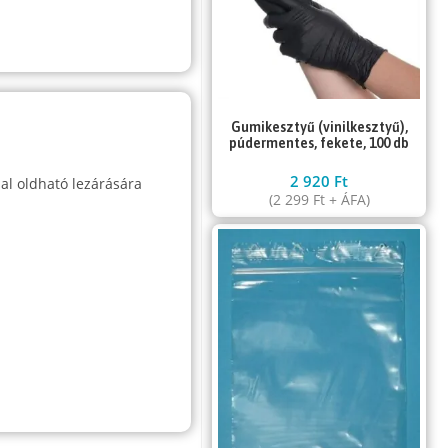
Gumikesztyű (vinilkesztyű),
púdermentes, fekete, 100 db
2 920
Ft
al oldható lezárására
(
2 299
Ft
+ ÁFA)