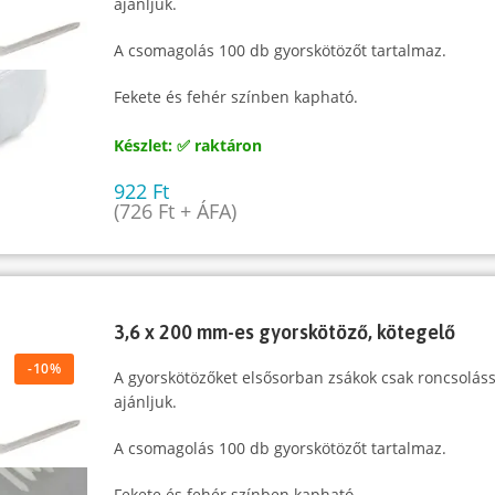
ajánljuk.
A csomagolás 100 db gyorskötözőt tartalmaz.
Fekete és fehér színben kapható.
Készlet: ✅ raktáron
922
Ft
(
726
Ft
+ ÁFA)
3,6 x 200 mm-es gyorskötöző, kötegelő
-10%
A gyorskötözőket elsősorban zsákok csak roncsoláss
ajánljuk.
A csomagolás 100 db gyorskötözőt tartalmaz.
Fekete és fehér színben kapható.