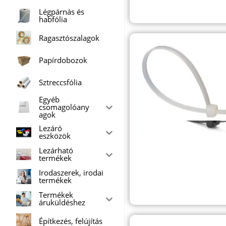
Légpárnás és
habfólia
Ragasztószalagok
Papírdobozok
Sztreccsfólia
Egyéb
csomagolóany
agok
Lezáró
eszközök
Lezárható
termékek
Irodaszerek, irodai
termékek
Termékek
áruküldéshez
Építkezés, felújítás