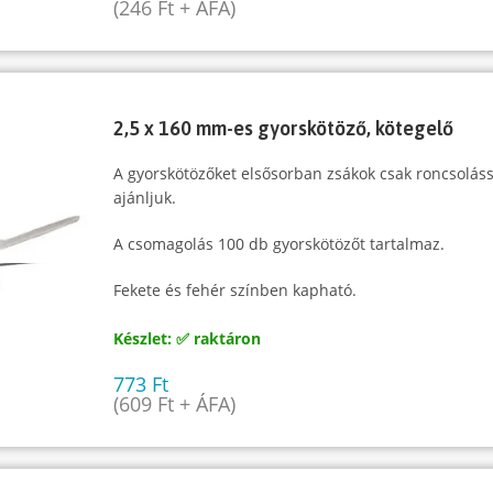
(
246
Ft
+ ÁFA)
2,5 x 160 mm-es gyorskötöző, kötegelő
A gyorskötözőket elsősorban zsákok csak roncsoláss
ajánljuk.
A csomagolás 100 db gyorskötözőt tartalmaz.
Fekete és fehér színben kapható.
Készlet: ✅ raktáron
773
Ft
(
609
Ft
+ ÁFA)