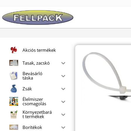
Skip
to
content
Akciós termékek
Tasak, zacskó
Bevásárló
táska
Zsák
Élelmiszer
csomagolás
Környezetbará
t termékek
Borítékok