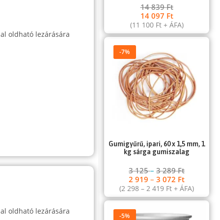
14 839
Ft
14 097
Ft
(
11 100
Ft
+ ÁFA)
al oldható lezárására
-7%
Gumigyűrű, ipari, 60 x 1,5 mm, 1
kg sárga gumiszalag
3 125
–
3 289
Ft
2 919
–
3 072
Ft
(
2 298
–
2 419
Ft
+ ÁFA)
al oldható lezárására
-5%