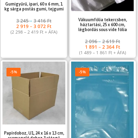
Gumigyűrű, ipari, 60 x 6 mm, 1
kg sárga postás gumi, tejgumi
Vákuumfólia tekercsben,
3 245
–
3 416
Ft
háztartási, 25 x 600 cm,
2 919
–
3 072
Ft
légbordás sous vide fólia
(
2 298
–
2 419
Ft
+ ÁFA)
2 096
–
2 619
Ft
1 891
–
2 364
Ft
(
1 489
–
1 861
Ft
+ ÁFA)
-5%
-5%
Papírdoboz, U1, 24 x 16 x 13 cm,
csomagoló doboz 3 rétegű