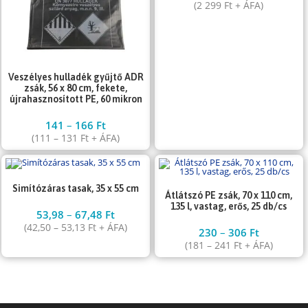
(
2 299
Ft
+ ÁFA)
Veszélyes hulladék gyűjtő ADR
zsák, 56 x 80 cm, fekete,
újrahasznosított PE, 60 mikron
141
–
166
Ft
(
111
–
131
Ft
+ ÁFA)
Simítózáras tasak, 35 x 55 cm
Átlátszó PE zsák, 70 x 110 cm,
135 l, vastag, erős, 25 db/cs
53,98
–
67,48
Ft
(
42,50
–
53,13
Ft
+ ÁFA)
230
–
306
Ft
(
181
–
241
Ft
+ ÁFA)