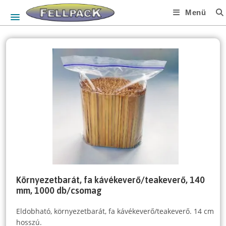
Skip
Menü
to
content
Környezetbarát, fa kávékeverő/teakeverő, 140
mm, 1000 db/csomag
Eldobható, környezetbarát, fa kávékeverő/teakeverő. 14 cm
hosszú.