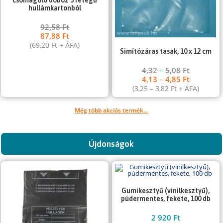
hullámkartonból
92,58
Ft
87,88
Ft
(
69,20
Ft
+ ÁFA)
Simítózáras tasak, 10 x 12 cm
4,32
–
5,08
Ft
4,13
–
4,85
Ft
(
3,25
–
3,82
Ft
+ ÁFA)
Még több akciós termék...
Újdonságok
Gumikesztyű (vinilkesztyű),
púdermentes, fekete, 100 db
2 920
Ft