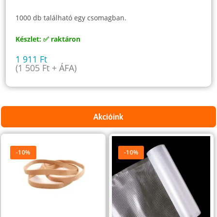
1000 db található egy csomagban.
Készlet: ✅ raktáron
1 911
Ft
(
1 505
Ft
+ ÁFA)
Akcióink
-10%
-10%