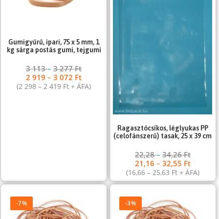
Gumigyűrű, ipari, 75 x 5 mm, 1
kg sárga postás gumi, tejgumi
3 113
–
3 277
Ft
2 919
–
3 072
Ft
(
2 298
–
2 419
Ft
+ ÁFA)
Ragasztócsíkos, léglyukas PP
(celofánszerű) tasak, 25 x 39 cm
22,28
–
34,26
Ft
21,16
–
32,55
Ft
(
16,66
–
25,63
Ft
+ ÁFA)
-7%
-3%