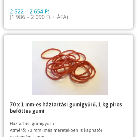
2 522
–
2 654
Ft
(
1 986
–
2 090
Ft
+ ÁFA)
70 x 1 mm-es háztartási gumigyűrű, 1 kg piros
befőttes gumi
Háztartási gumigyűrű
Átmérő: 70 mm (más méretekben is kapható)
Vastagság: 1 mm