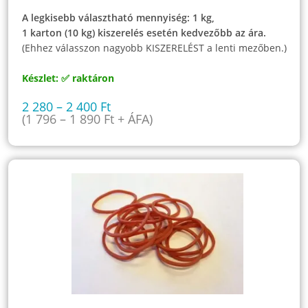
A legkisebb választható mennyiség: 1 kg,
1 karton (10 kg) kiszerelés esetén kedvezőbb az ára.
(Ehhez válasszon nagyobb KISZERELÉST a lenti mezőben.)
Készlet: ✅ raktáron
2 280
–
2 400
Ft
(
1 796
–
1 890
Ft
+ ÁFA)