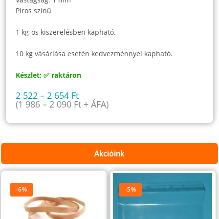
Piros színű
1 kg-os kiszerelésben kapható.
10 kg vásárlása esetén kedvezménnyel kapható.
Készlet: ✅ raktáron
2 522
–
2 654
Ft
(
1 986
–
2 090
Ft
+ ÁFA)
Akcióink
-6%
-5%