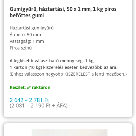
Gumigyűrű, háztartási, 50 x 1 mm, 1 kg piros
befőttes gumi
Háztartási gumigyűrű
Átmérő: 50 mm
Vastagság: 1 mm
Piros színű
A legkisebb választható mennyiség: 1 kg,
1 karton (10 kg) kiszerelés esetén kedvezőbb az ára.
(Ehhez válasszon nagyobb KISZERELÉST a lenti mezőben.)
Készlet: ✅ raktáron
2 642
–
2 781
Ft
(
2 081
–
2 190
Ft
+ ÁFA)