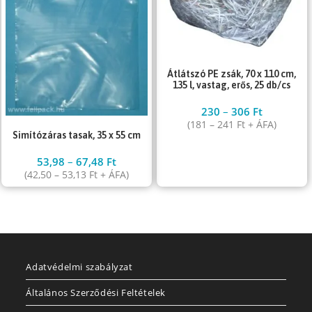
Átlátszó PE zsák, 70 x 110 cm,
135 l, vastag, erős, 25 db/cs
230
–
306
Ft
(
181
–
241
Ft
+ ÁFA)
Simítózáras tasak, 35 x 55 cm
53,98
–
67,48
Ft
(
42,50
–
53,13
Ft
+ ÁFA)
Adatvédelmi szabályzat
Általános Szerződési Feltételek