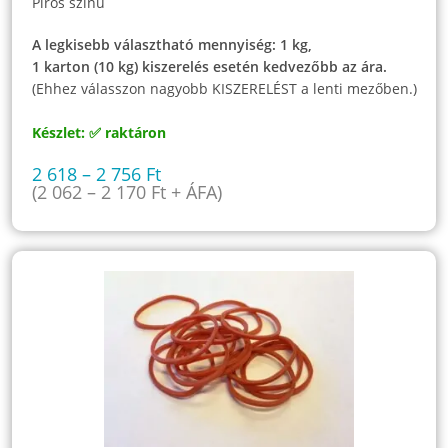
Piros színű
A legkisebb választható mennyiség: 1 kg,
1 karton (10 kg) kiszerelés esetén kedvezőbb az ára.
(Ehhez válasszon nagyobb KISZERELÉST a lenti mezőben.)
Készlet: ✅ raktáron
2 618
–
2 756
Ft
(
2 062
–
2 170
Ft
+ ÁFA)