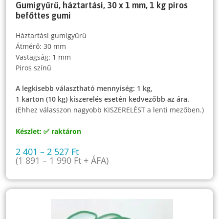
Gumigyűrű, háztartási, 30 x 1 mm, 1 kg piros
befőttes gumi
Háztartási gumigyűrű
Átmérő: 30 mm
Vastagság: 1 mm
Piros színű
A legkisebb választható mennyiség: 1 kg,
1 karton (10 kg) kiszerelés esetén kedvezőbb az ára.
(Ehhez válasszon nagyobb KISZERELÉST a lenti mezőben.)
Készlet: ✅ raktáron
2 401
–
2 527
Ft
(
1 891
–
1 990
Ft
+ ÁFA)