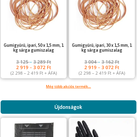
Gumigyűrű, ipari, 50 x 1,5 mm, 1
Gumigyűrű, ipari, 30 x 1,5 mm, 1
kg sárga gumiszalag
kg sárga gumiszalag
3 125
–
3 289
Ft
3 004
–
3 162
Ft
2 919
–
3 072
Ft
2 919
–
3 072
Ft
(
2 298
–
2 419
Ft
+ ÁFA)
(
2 298
–
2 419
Ft
+ ÁFA)
Még több akciós termék...
Újdonságok