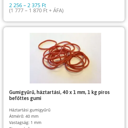
2 256
–
2 375
Ft
(
1 777
–
1 870
Ft
+ ÁFA)
Gumigyűrű, háztartási, 40 x 1 mm, 1 kg piros
befőttes gumi
Háztartási gumigyűrű
Átmérő: 40 mm
Vastagság: 1 mm