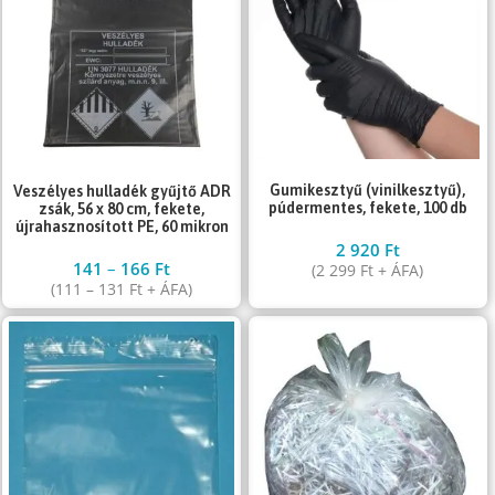
Gumikesztyű (vinilkesztyű),
Veszélyes hulladék gyűjtő ADR
púdermentes, fekete, 100 db
zsák, 56 x 80 cm, fekete,
újrahasznosított PE, 60 mikron
2 920
Ft
141
–
166
Ft
(
2 299
Ft
+ ÁFA)
(
111
–
131
Ft
+ ÁFA)