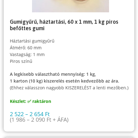
Gumigyűrű, háztartási, 60 x 1 mm, 1 kg piros
befőttes gumi
Háztartási gumigyűrű
Átmérő: 60 mm
Vastagság: 1 mm
Piros színű
A legkisebb választható mennyiség: 1 kg,
1 karton (10 kg) kiszerelés esetén kedvezőbb az ára.
(Ehhez válasszon nagyobb KISZERELÉST a lenti mezőben.)
Készlet: ✅ raktáron
2 522
–
2 654
Ft
(
1 986
–
2 090
Ft
+ ÁFA)