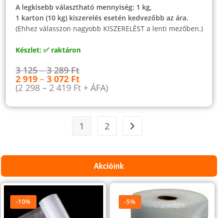
A legkisebb választható mennyiség: 1 kg,
1 karton (10 kg) kiszerelés esetén kedvezőbb az ára.
(Ehhez válasszon nagyobb KISZERELÉST a lenti mezőben.)
Készlet: ✅ raktáron
3 125
–
3 289
Ft
2 919
–
3 072
Ft
(
2 298
–
2 419
Ft
+ ÁFA)
1
2
Akcióink
-10%
-5%