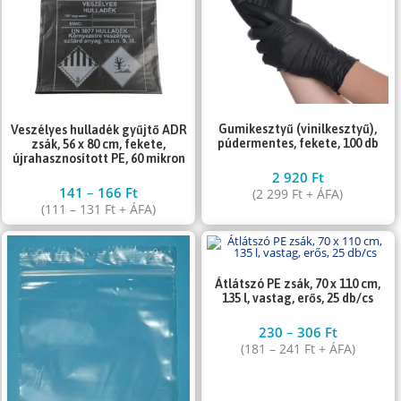
Gumikesztyű (vinilkesztyű),
Veszélyes hulladék gyűjtő ADR
púdermentes, fekete, 100 db
zsák, 56 x 80 cm, fekete,
újrahasznosított PE, 60 mikron
2 920
Ft
141
–
166
Ft
(
2 299
Ft
+ ÁFA)
(
111
–
131
Ft
+ ÁFA)
Átlátszó PE zsák, 70 x 110 cm,
135 l, vastag, erős, 25 db/cs
230
–
306
Ft
(
181
–
241
Ft
+ ÁFA)