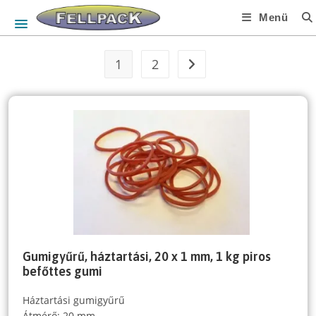
Skip
Menü
to
content
1
2
Gumigyűrű, háztartási, 20 x 1 mm, 1 kg piros
befőttes gumi
Háztartási gumigyűrű
Átmérő: 20 mm