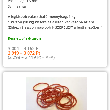
Vastagság: 1,5 mm
Szín: sárga
A legkisebb választható mennyiség: 1 kg,
1 karton (10 kg) kiszerelés esetén kedvezőbb az ára.
(Ehhez válasszon nagyobb KISZERELÉST a lenti mezőben.)
Készlet: ✅ raktáron
3 004
–
3 162
Ft
2 919
–
3 072
Ft
(
2 298
–
2 419
Ft
+ ÁFA)