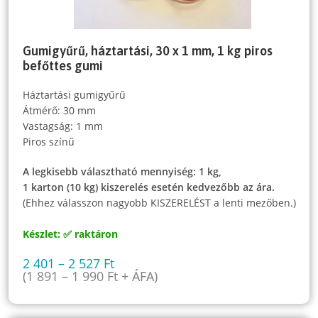
Gumigyűrű, háztartási, 30 x 1 mm, 1 kg piros
befőttes gumi
Háztartási gumigyűrű
Átmérő: 30 mm
Vastagság: 1 mm
Piros színű
A legkisebb választható mennyiség: 1 kg,
1 karton (10 kg) kiszerelés esetén kedvezőbb az ára.
(Ehhez válasszon nagyobb KISZERELÉST a lenti mezőben.)
Készlet: ✅ raktáron
2 401
–
2 527
Ft
(
1 891
–
1 990
Ft
+ ÁFA)