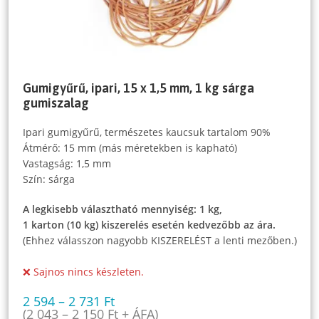
Gumigyűrű, ipari, 15 x 1,5 mm, 1 kg sárga
gumiszalag
Ipari gumigyűrű, természetes kaucsuk tartalom 90%
Átmérő: 15 mm (más méretekben is kapható)
Vastagság: 1,5 mm
Szín: sárga
A legkisebb választható mennyiség: 1 kg,
1 karton (10 kg) kiszerelés esetén kedvezőbb az ára.
(Ehhez válasszon nagyobb KISZERELÉST a lenti mezőben.)
❌ Sajnos nincs készleten.
2 594
–
2 731
Ft
(
2 043
–
2 150
Ft
+ ÁFA)