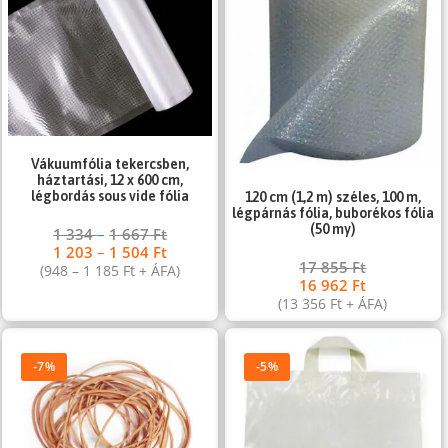
Vákuumfólia tekercsben,
háztartási, 12 x 600 cm,
légbordás sous vide fólia
120 cm (1,2 m) széles, 100 m,
légpárnás fólia, buborékos fólia
(50 my)
1 334
–
1 667
Ft
1 203
–
1 504
Ft
17 855
Ft
(
948
–
1 185
Ft
+ ÁFA)
16 962
Ft
(
13 356
Ft
+ ÁFA)
-7%
-5%