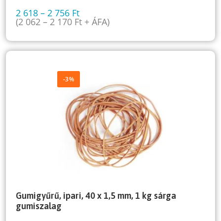
2 618
–
2 756
Ft
(
2 062
–
2 170
Ft
+ ÁFA)
-3%
Gumigyűrű, ipari, 40 x 1,5 mm, 1 kg sárga
gumiszalag