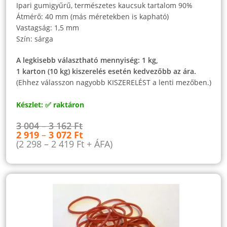
Ipari gumigyűrű, természetes kaucsuk tartalom 90%
Átmérő: 40 mm (más méretekben is kapható)
Vastagság: 1,5 mm
Szín: sárga
A legkisebb választható mennyiség: 1 kg,
1 karton (10 kg) kiszerelés esetén kedvezőbb az ára.
(Ehhez válasszon nagyobb KISZERELÉST a lenti mezőben.)
Készlet: ✅ raktáron
3 004
–
3 162
Ft
2 919
–
3 072
Ft
(
2 298
–
2 419
Ft
+ ÁFA)