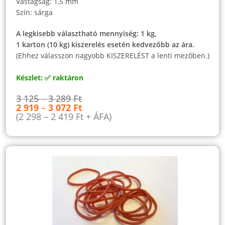
Vastagság: 1,5 mm
Szín: sárga
A legkisebb választható mennyiség: 1 kg,
1 karton (10 kg) kiszerelés esetén kedvezőbb az ára.
(Ehhez válasszon nagyobb KISZERELÉST a lenti mezőben.)
Készlet: ✅ raktáron
3 125
–
3 289
Ft
2 919
–
3 072
Ft
(
2 298
–
2 419
Ft
+ ÁFA)